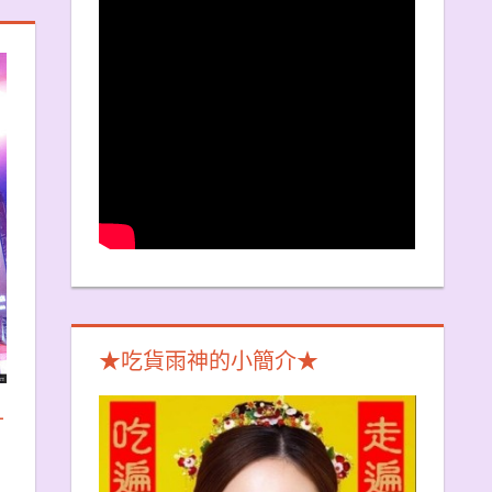
★吃貨雨神的小簡介★
－