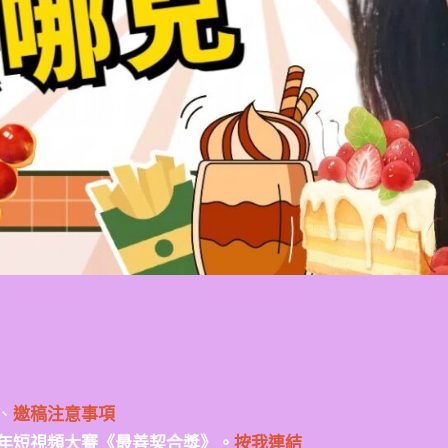
、
邀稿注意事項
年短視頻大賽《最善契合獎》。
按我連結