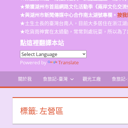
★
榮獲
湖州市首屆網路文化活動季
《兩岸文化交流
★與湖州市新聞傳媒中心合作南太湖號專欄。
按我
★土生土長的臺灣台南人，目前大多居住在浙江湖
★吃貨雨神實在太過動，常常到處玩耍，所以為了
點這裡翻譯本站
Powered by
Translate
關於我
食旅記-臺灣
觀光工廠
食旅記
標籤:
左營區