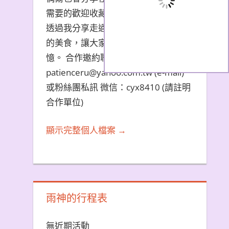
需要的歡迎收藏文章。 希望大家能夠
透過我分享走過的旅遊景點和品嚐過
的美食，讓大家都能夠擁有美好的回
憶。 合作邀約聯繫方式：
patienceru@yahoo.com.tw (e-mail)
或粉絲團私訊 微信：cyx8410 (請註明
合作單位)
顯示完整個人檔案 →
雨神的行程表
無近期活動