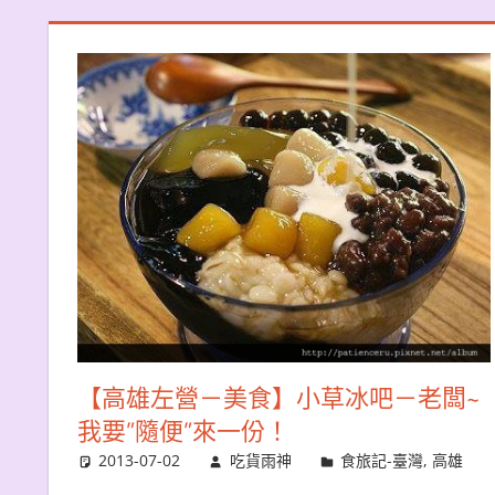
【高雄左營－美食】小草冰吧－老闆~
我要”隨便”來一份！
2013-07-02
吃貨雨神
食旅記-臺灣
,
高雄