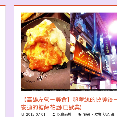
【高雄左營－美食】超牽絲的披薩餃
安迪的披薩花園(已歇業)
2013-07-01
吃貨雨神
搬遷、歇業店家
,
高