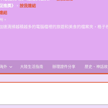
促進獎》
。
按我連結
連結
州。
加速清掃越積越多的電腦檔裡的旅遊和美食的檔案夾，格子
-海外
大陸生活指南
辦理證件分享
歷史、神話故