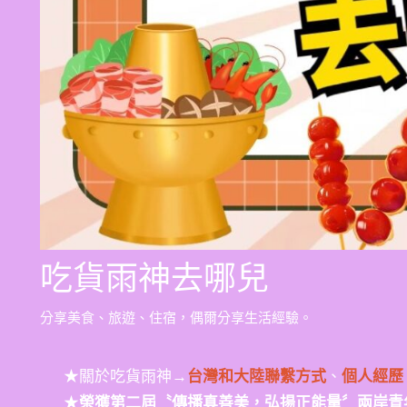
吃貨雨神去哪兒
分享美食、旅遊、住宿，偶爾分享生活經驗。
★關於吃貨雨神→
台灣和大陸聯繫方式
、
個人經歷
★
榮獲第二屆〝傳播真善美，弘揚正能量〞兩岸青