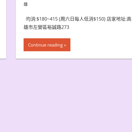
雄
均消:$180~415 (周六日每人低消$150) 店家地址:高
雄市左營區裕誠路273
Continue reading