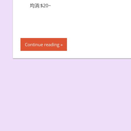
均消:$20~
Continue reading