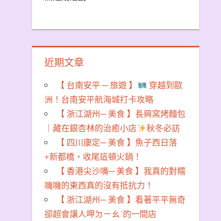
近期文章
【 台南安平 ─ 旅遊 】
穿越到歐
洲！台南安平航海城打卡攻略
【 浙江湖州─ 美食 】長興窯烤麵包
｜藏在銀杏林的治癒小店
秋冬必訪
【 四川康定─ 美食 】魚子西日落
+新都橋，收尾這頓火鍋！
【 香港尖沙嘴─ 美食 】我真的對糯
嘰嘰的東西真的沒有抵抗力！
【 浙江湖州─ 美食 】看著平平無奇
卻超會讓人呷ㄉㄧㄠˊ的一間店