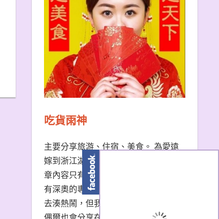
吃貨雨神
主要分享旅游、住宿、美食。 為愛遠
嫁到浙江湖州的台南天秤座女子。 文
章內容只有非常口語易懂的描述，沒
有深奧的專有名詞。 熱門景點我也會
去湊熱鬧，但我更愛冷門小眾景點。
偶爾也會分享在大陸生活的小撇步，