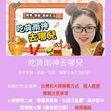
Skip
to
content
吃貨雨神去哪兒
分享美食、旅遊、住宿，偶爾分享生活經驗。
★關於吃貨雨神→
台灣和大陸聯繫方式
、
個人經歷
、
邀稿注意事項
★
榮獲第二屆〝傳播真善美，弘揚正能量〞兩岸青年
短視頻大賽《最善契合獎》。
按我連結