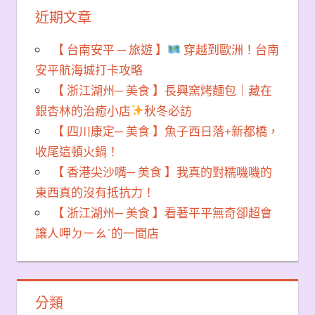
近期文章
【 台南安平 ─ 旅遊 】
穿越到歐洲！台南
安平航海城打卡攻略
【 浙江湖州─ 美食 】長興窯烤麵包｜藏在
銀杏林的治癒小店
秋冬必訪
【 四川康定─ 美食 】魚子西日落+新都橋，
收尾這頓火鍋！
【 香港尖沙嘴─ 美食 】我真的對糯嘰嘰的
東西真的沒有抵抗力！
【 浙江湖州─ 美食 】看著平平無奇卻超會
讓人呷ㄉㄧㄠˊ的一間店
分類