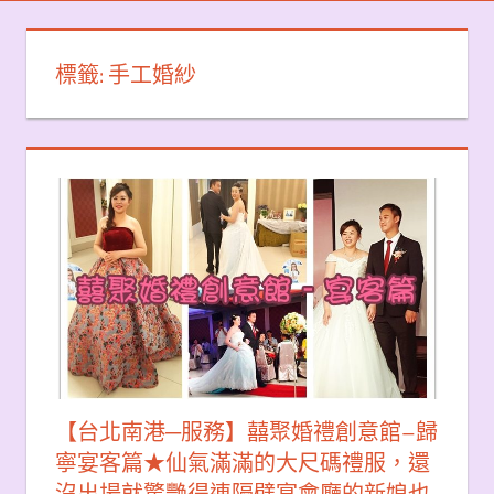
標籤:
手工婚紗
【台北南港─服務】囍聚婚禮創意館–歸
寧宴客篇★仙氣滿滿的大尺碼禮服，還
沒出場就驚艷得連隔壁宴會廳的新娘也