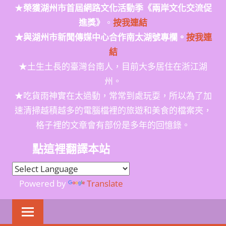
★
榮獲
湖州市首屆網路文化活動季
《兩岸文化交流促
進獎》
。
按我連結
★與湖州市新聞傳媒中心合作南太湖號專欄。
按我連
結
★土生土長的臺灣台南人，目前大多居住在浙江湖
州。
★吃貨雨神實在太過動，常常到處玩耍，所以為了加
速清掃越積越多的電腦檔裡的旅遊和美食的檔案夾，
格子裡的文章會有部份是多年的回憶錄。
點這裡翻譯本站
Powered by
Translate