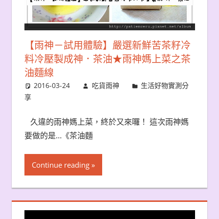
【雨神－試用體驗】嚴選新鮮苦茶籽冷
料冷壓製成神．茶油★雨神媽上菜之茶
油麵線
2016-03-24
吃貨雨神
生活好物實測分
享
久違的雨神媽上菜，終於又來囉！ 這次雨神媽
要做的是…《茶油麵
Continue reading