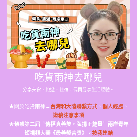
Skip
to
content
吃貨雨神去哪兒
分享美食、旅遊、住宿，偶爾分享生活經驗。
★關於吃貨雨神→
台灣和大陸聯繫方式
、
個人經歷
、
邀稿注意事項
★
榮獲第二屆〝傳播真善美，弘揚正能量〞兩岸青年
短視頻大賽《最善契合獎》。
按我連結