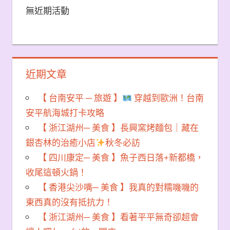
無近期活動
近期文章
【 台南安平 ─ 旅遊 】
穿越到歐洲！台南
安平航海城打卡攻略
【 浙江湖州─ 美食 】長興窯烤麵包｜藏在
銀杏林的治癒小店
秋冬必訪
【 四川康定─ 美食 】魚子西日落+新都橋，
收尾這頓火鍋！
【 香港尖沙嘴─ 美食 】我真的對糯嘰嘰的
東西真的沒有抵抗力！
【 浙江湖州─ 美食 】看著平平無奇卻超會