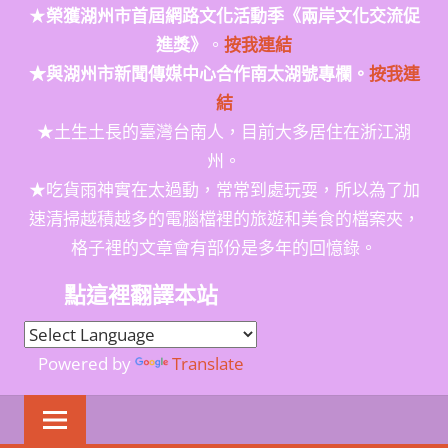
★
榮獲
湖州市首屆網路文化活動季
《兩岸文化交流促
進獎》
。
按我連結
★與湖州市新聞傳媒中心合作南太湖號專欄。
按我連
結
★土生土長的臺灣台南人，目前大多居住在浙江湖
州。
★吃貨雨神實在太過動，常常到處玩耍，所以為了加
速清掃越積越多的電腦檔裡的旅遊和美食的檔案夾，
格子裡的文章會有部份是多年的回憶錄。
點這裡翻譯本站
Powered by
Translate