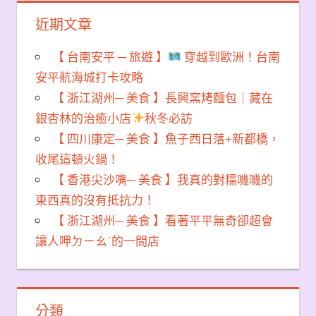
近期文章
【 台南安平 ─ 旅遊 】
穿越到歐洲！台南
安平航海城打卡攻略
【 浙江湖州─ 美食 】長興窯烤麵包｜藏在
銀杏林的治癒小店
秋冬必訪
【 四川康定─ 美食 】魚子西日落+新都橋，
收尾這頓火鍋！
【 香港尖沙嘴─ 美食 】我真的對糯嘰嘰的
東西真的沒有抵抗力！
【 浙江湖州─ 美食 】看著平平無奇卻超會
讓人呷ㄉㄧㄠˊ的一間店
分類