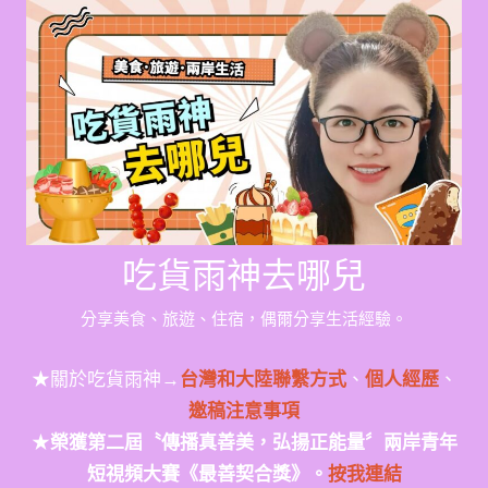
Skip
to
content
吃貨雨神去哪兒
分享美食、旅遊、住宿，偶爾分享生活經驗。
★關於吃貨雨神→
台灣和大陸聯繫方式
、
個人經歷
、
邀稿注意事項
★
榮獲第二屆〝傳播真善美，弘揚正能量〞兩岸青年
短視頻大賽《最善契合獎》。
按我連結