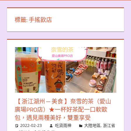
標籤:
手搖飲店
【 浙江湖州 ─ 美食 】奈雪的茶（愛山
廣場PRO店）★一杯好茶配一口軟歐
包，遇見兩種美好，雙重享受
2022-02-23
吃貨雨神
大陸地區
,
浙江省