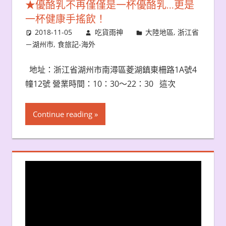
★優酪乳不再僅僅是一杯優酪乳…更是
一杯健康手搖飲！
2018-11-05
吃貨雨神
大陸地區
,
浙江省
－湖州市
,
食旅記-海外
地址：浙江省湖州市南潯區菱湖鎮東柵路1A號4
幢12號 營業時間：10：30〜22：30 這次
Continue reading