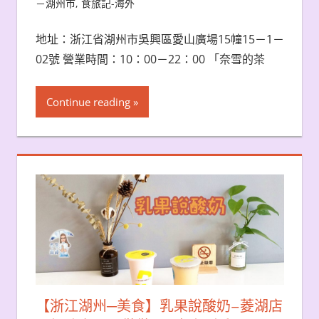
－湖州市
,
食旅記-海外
地址：浙江省湖州市吳興區愛山廣場15幢15－1－
02號 營業時間：10：00－22：00 「奈雪的茶
Continue reading
【浙江湖州─美食】乳果說酸奶–菱湖店