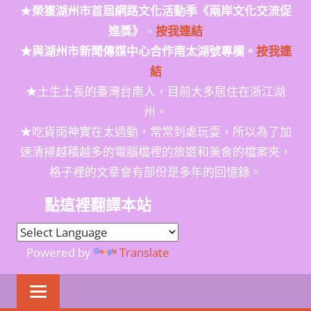
★
榮獲
湖州市首屆網路文化活動季
《兩岸文化交流促
進獎》
。
按我連結
★與湖州市新聞傳媒中心合作南太湖號專欄。
按我連
結
★土生土長的臺灣台南人，目前大多居住在浙江湖
州。
★吃貨雨神實在太過動，常常到處玩耍，所以為了加
速清掃越積越多的電腦檔裡的旅遊和美食的檔案夾，
格子裡的文章會有部份是多年的回憶錄。
點這裡翻譯本站
Powered by
Translate