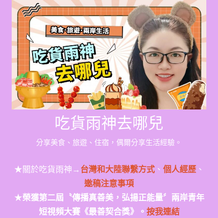
Skip
to
content
吃貨雨神去哪兒
分享美食、旅遊、住宿，偶爾分享生活經驗。
★關於吃貨雨神→
台灣和大陸聯繫方式
、
個人經歷
、
邀稿注意事項
★
榮獲第二屆〝傳播真善美，弘揚正能量〞兩岸青年
短視頻大賽《最善契合獎》。
按我連結