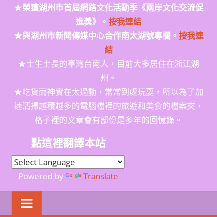
★
榮獲
湖州市首屆網路文化活動季
《兩岸文化交流促
進獎》
。
按我連結
★與湖州市新聞傳媒中心合作南太湖號專欄。
按我連
結
★土生土長的臺灣台南人，目前大多居住在浙江湖
州。
★吃貨雨神實在太過動，常常到處玩耍，所以為了加
速清掃越積越多的電腦檔裡的旅遊和美食的檔案夾，
格子裡的文章會有部份是多年的回憶錄。
點這裡翻譯本站
Powered by
Translate