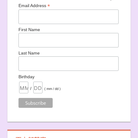
*
Email Address
First Name
Last Name
Birthday
/
( mm / dd )