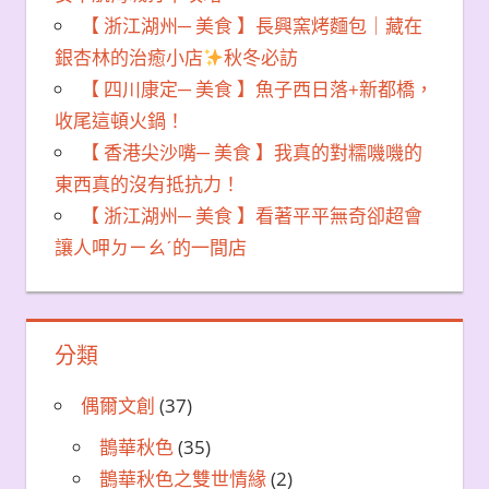
【 浙江湖州─ 美食 】長興窯烤麵包｜藏在
銀杏林的治癒小店
秋冬必訪
【 四川康定─ 美食 】魚子西日落+新都橋，
收尾這頓火鍋！
【 香港尖沙嘴─ 美食 】我真的對糯嘰嘰的
東西真的沒有抵抗力！
【 浙江湖州─ 美食 】看著平平無奇卻超會
讓人呷ㄉㄧㄠˊ的一間店
分類
偶爾文創
(37)
鵲華秋色
(35)
鵲華秋色之雙世情緣
(2)