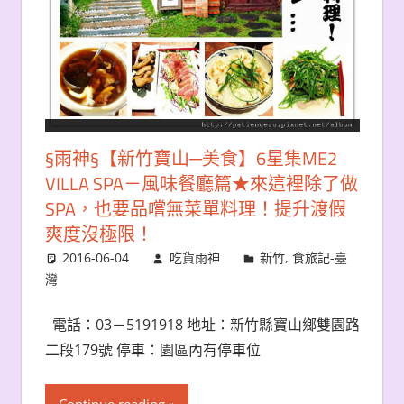
§雨神§【新竹寶山─美食】6星集ME2
VILLA SPA－風味餐廳篇★來這裡除了做
SPA，也要品嚐無菜單料理！提升渡假
爽度沒極限！
2016-06-04
吃貨雨神
新竹
,
食旅記-臺
灣
電話：03－5191918 地址：新竹縣寶山鄉雙園路
二段179號 停車：園區內有停車位