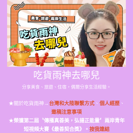
Skip
to
content
吃貨雨神去哪兒
分享美食、旅遊、住宿，偶爾分享生活經驗。
★關於吃貨雨神→
台灣和大陸聯繫方式
、
個人經歷
、
邀稿注意事項
★
榮獲第二屆〝傳播真善美，弘揚正能量〞兩岸青年
短視頻大賽《最善契合獎》。
按我連結