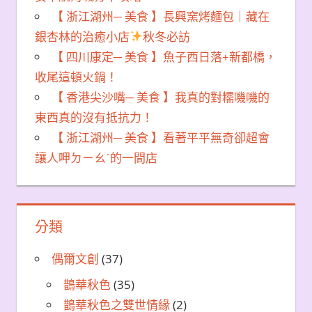
【 浙江湖州─ 美食 】長興窯烤麵包｜藏在
銀杏林的治癒小店
秋冬必訪
【 四川康定─ 美食 】魚子西日落+新都橋，
收尾這頓火鍋！
【 香港尖沙嘴─ 美食 】我真的對糯嘰嘰的
東西真的沒有抵抗力！
【 浙江湖州─ 美食 】看著平平無奇卻超會
讓人呷ㄉㄧㄠˊ的一間店
分類
偶爾文創
(37)
鵲華秋色
(35)
鵲華秋色之雙世情緣
(2)