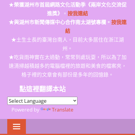
★
榮獲
湖州市首屆網路文化活動季
《兩岸文化交流促
進獎》
。
按我連結
★與湖州市新聞傳媒中心合作南太湖號專欄。
按我連
結
★土生土長的臺灣台南人，目前大多居住在浙江湖
州。
★吃貨雨神實在太過動，常常到處玩耍，所以為了加
速清掃越積越多的電腦檔裡的旅遊和美食的檔案夾，
格子裡的文章會有部份是多年的回憶錄。
點這裡翻譯本站
Powered by
Translate