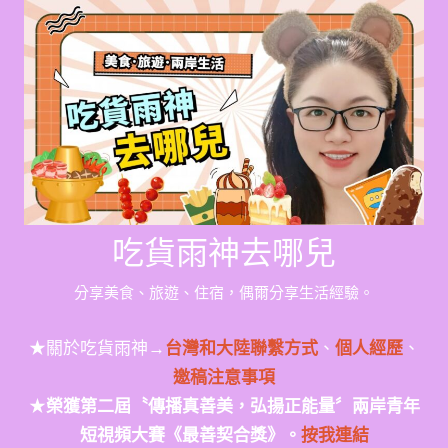
Skip
to
content
吃貨雨神去哪兒
分享美食、旅遊、住宿，偶爾分享生活經驗。
★關於吃貨雨神→
台灣和大陸聯繫方式
、
個人經歷
、
邀稿注意事項
★
榮獲第二屆〝傳播真善美，弘揚正能量〞兩岸青年
短視頻大賽《最善契合獎》。
按我連結