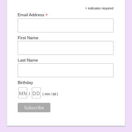
*
indicates required
*
Email Address
First Name
Last Name
Birthday
/
( mm / dd )