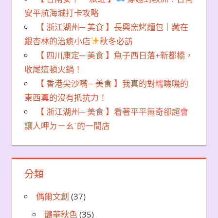
安平航海城打卡攻略
【 浙江湖州─ 美食 】長興窯烤麵包｜藏在
銀杏林的治癒小店
秋冬必訪
【 四川康定─ 美食 】魚子西日落+新都橋，
收尾這頓火鍋！
【 香港尖沙嘴─ 美食 】我真的對糯嘰嘰的
東西真的沒有抵抗力！
【 浙江湖州─ 美食 】看著平平無奇卻超會
讓人呷ㄉㄧㄠˊ的一間店
分類
偶爾文創
(37)
鵲華秋色
(35)