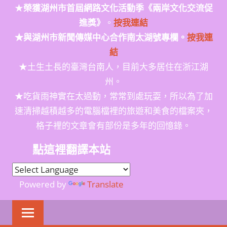
★
榮獲
湖州市首屆網路文化活動季
《兩岸文化交流促
進獎》
。
按我連結
★與湖州市新聞傳媒中心合作南太湖號專欄。
按我連
結
★土生土長的臺灣台南人，目前大多居住在浙江湖
州。
★吃貨雨神實在太過動，常常到處玩耍，所以為了加
速清掃越積越多的電腦檔裡的旅遊和美食的檔案夾，
格子裡的文章會有部份是多年的回憶錄。
點這裡翻譯本站
Powered by
Translate