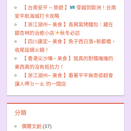
【 台南安平 ─ 旅遊 】
穿越到歐洲！台南
安平航海城打卡攻略
【 浙江湖州─ 美食 】長興窯烤麵包｜藏在
銀杏林的治癒小店
秋冬必訪
【 四川康定─ 美食 】魚子西日落+新都橋，
收尾這頓火鍋！
【 香港尖沙嘴─ 美食 】我真的對糯嘰嘰的
東西真的沒有抵抗力！
【 浙江湖州─ 美食 】看著平平無奇卻超會
讓人呷ㄉㄧㄠˊ的一間店
分類
偶爾文創
(37)