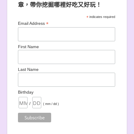
章，帶你挖掘哪裡好吃又好玩！
*
indicates required
*
Email Address
First Name
Last Name
Birthday
/
( mm / dd )