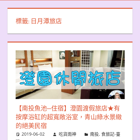
標籤:
日月潭旅店
【南投魚池─住宿】澄園渡假旅店★有
按摩浴缸的超寬敞浴室，青山綠水景緻
的絕美民宿
2019-06-02
吃貨雨神
南投
,
食旅記-臺