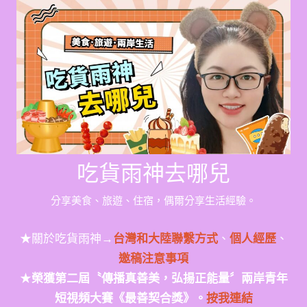
Skip
to
content
吃貨雨神去哪兒
分享美食、旅遊、住宿，偶爾分享生活經驗。
★關於吃貨雨神→
台灣和大陸聯繫方式
、
個人經歷
、
邀稿注意事項
★
榮獲第二屆〝傳播真善美，弘揚正能量〞兩岸青年
短視頻大賽《最善契合獎》。
按我連結