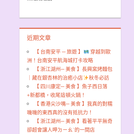
近期文章
【 台南安平 ─ 旅遊 】
穿越到歐
洲！台南安平航海城打卡攻略
【 浙江湖州─ 美食 】長興窯烤麵包
｜藏在銀杏林的治癒小店
秋冬必訪
【 四川康定─ 美食 】魚子西日落
+新都橋，收尾這頓火鍋！
【 香港尖沙嘴─ 美食 】我真的對糯
嘰嘰的東西真的沒有抵抗力！
【 浙江湖州─ 美食 】看著平平無奇
卻超會讓人呷ㄉㄧㄠˊ的一間店