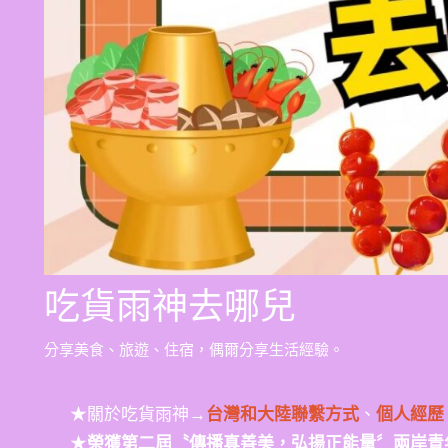
吃貨雨神去哪兒
分享美食、旅遊、住宿，偶爾分享生活經驗。
★關於吃貨雨神→
台灣和大陸聯繫方式
、
個人經歷
★
榮獲第二屆〝傳播真善美，弘揚正能量〞兩岸青