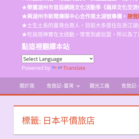
★
榮獲
湖州市首屆網路文化活動季
《兩岸文化交流
★與湖州市新聞傳媒中心合作南太湖號專欄。
按我
★土生土長的臺灣台南人，目前大多居住在浙江湖
★吃貨雨神實在太過動，常常到處玩耍，所以為了
點這裡翻譯本站
Powered by
Translate
關於我
食旅記-臺灣
觀光工廠
食旅記
標籤:
日本平價旅店