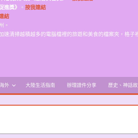
促進獎》
。
按我連結
連結
州。
加速清掃越積越多的電腦檔裡的旅遊和美食的檔案夾，格子
-海外
大陸生活指南
辦理證件分享
歷史、神話故