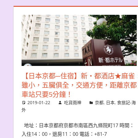
【日本京都─住宿】新・都酒店★麻雀
雖小，五臟俱全，交通方便，距離京都
車站只要5分鐘！
2019-01-22
吃貨雨神
京都
,
日本
,
食旅記-海
外
地址：日本京都府京都市南區西九條院町17 時間：
入住14：00，退房11：00 電話：+81-7