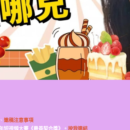
、
邀稿注意事項
年短視頻大賽《最善契合獎》。
按我連結