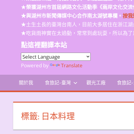
★
榮獲
湖州市首屆網路文化活動季
《兩岸文化交流
★與湖州市新聞傳媒中心合作南太湖號專欄。
按我
★土生土長的臺灣台南人，目前大多居住在浙江湖
★吃貨雨神實在太過動，常常到處玩耍，所以為了
點這裡翻譯本站
Powered by
Translate
關於我
食旅記-臺灣
觀光工廠
食旅記
標籤:
日本料理