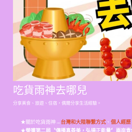
吃貨雨神去哪兒
分享美食、旅遊、住宿，偶爾分享生活經驗。
★關於吃貨雨神→
台灣和大陸聯繫方式
、
個人經歷
★
榮獲第二屆〝傳播真善美，弘揚正能量〞兩岸青