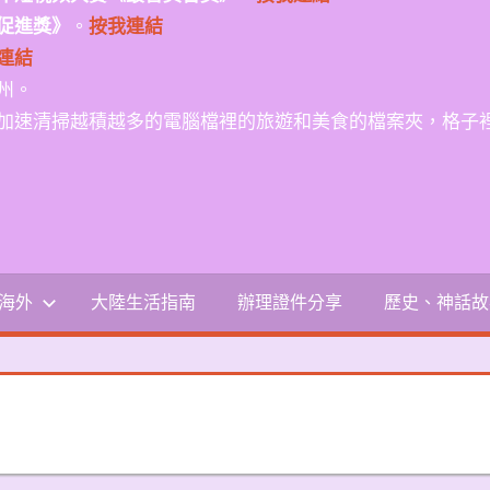
促進獎》
。
按我連結
連結
州。
加速清掃越積越多的電腦檔裡的旅遊和美食的檔案夾，格子
-海外
大陸生活指南
辦理證件分享
歷史、神話故