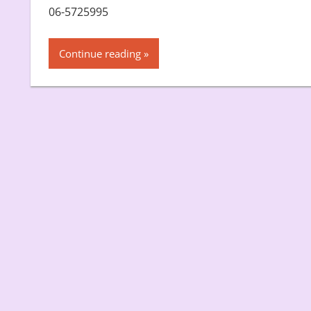
06-5725995
Continue reading