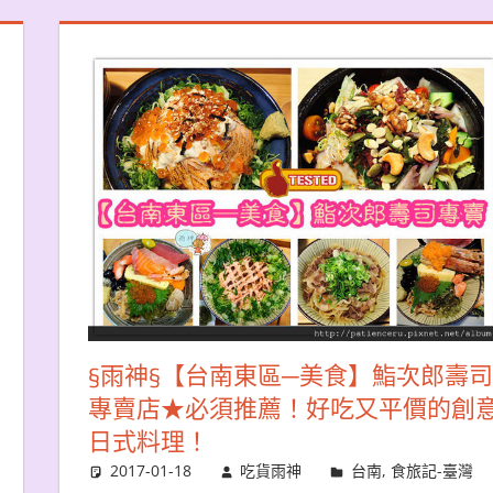
§雨神§【台南東區─美食】鮨次郎壽司
專賣店★必須推薦！好吃又平價的創
日式料理！
2017-01-18
吃貨雨神
台南
,
食旅記-臺灣