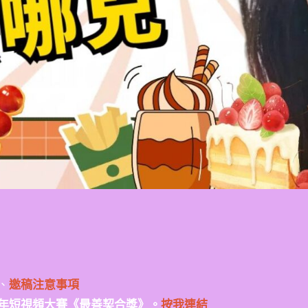
、
邀稿注意事項
年短視頻大賽《最善契合獎》。
按我連結