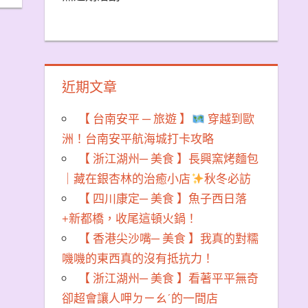
近期文章
【 台南安平 ─ 旅遊 】
穿越到歐
洲！台南安平航海城打卡攻略
【 浙江湖州─ 美食 】長興窯烤麵包
｜藏在銀杏林的治癒小店
秋冬必訪
【 四川康定─ 美食 】魚子西日落
+新都橋，收尾這頓火鍋！
【 香港尖沙嘴─ 美食 】我真的對糯
嘰嘰的東西真的沒有抵抗力！
【 浙江湖州─ 美食 】看著平平無奇
卻超會讓人呷ㄉㄧㄠˊ的一間店