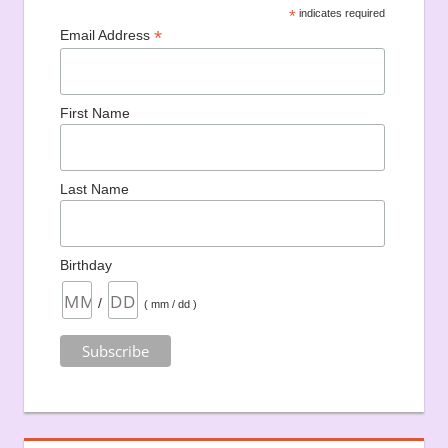
*
indicates required
*
Email Address
First Name
Last Name
Birthday
/
( mm / dd )