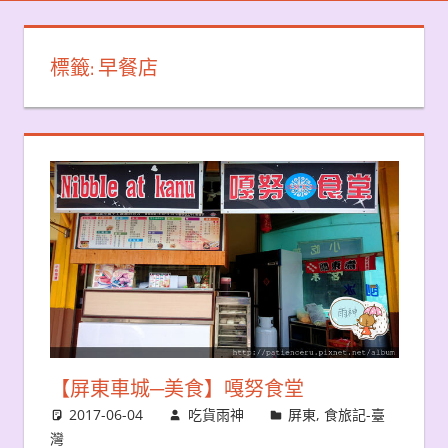
標籤:
早餐店
【屏東車城─美食】嘎努食堂
2017-06-04
吃貨雨神
屏東
,
食旅記-臺
灣