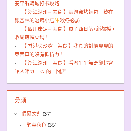
安平航海城打卡攻略
【 浙江湖州─ 美食 】長興窯烤麵包｜藏在
銀杏林的治癒小店
秋冬必訪
【 四川康定─ 美食 】魚子西日落+新都橋，
收尾這頓火鍋！
【 香港尖沙嘴─ 美食 】我真的對糯嘰嘰的
東西真的沒有抵抗力！
【 浙江湖州─ 美食 】看著平平無奇卻超會
讓人呷ㄉㄧㄠˊ的一間店
分類
偶爾文創
(37)
鵲華秋色
(35)