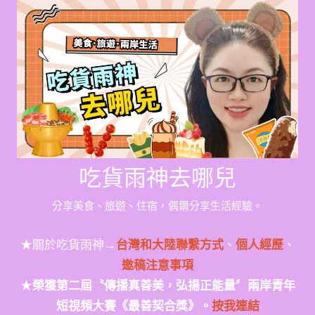
Skip
to
content
吃貨雨神去哪兒
分享美食、旅遊、住宿，偶爾分享生活經驗。
★關於吃貨雨神→
台灣和大陸聯繫方式
、
個人經歷
、
邀稿注意事項
★
榮獲第二屆〝傳播真善美，弘揚正能量〞兩岸青年
短視頻大賽《最善契合獎》。
按我連結