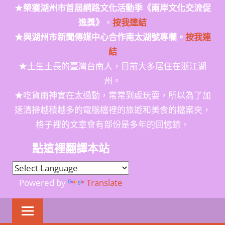
★
榮獲
湖州市首屆網路文化活動季
《兩岸文化交流促
進獎》
。
按我連結
★與湖州市新聞傳媒中心合作南太湖號專欄。
按我連
結
★土生土長的臺灣台南人，目前大多居住在浙江湖
州。
★吃貨雨神實在太過動，常常到處玩耍，所以為了加
速清掃越積越多的電腦檔裡的旅遊和美食的檔案夾，
格子裡的文章會有部份是多年的回憶錄。
點這裡翻譯本站
Powered by
Translate