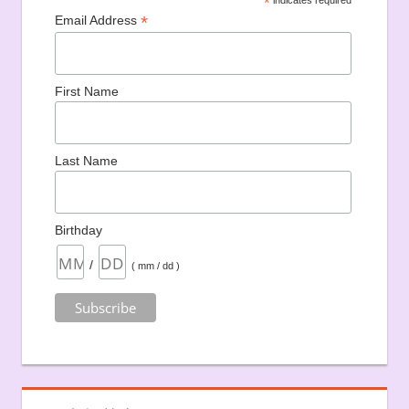
*
*
Email Address
First Name
Last Name
Birthday
/
( mm / dd )