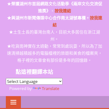
★
榮獲
湖州市首屆網路文化活動季
《兩岸文化交流促
進獎》
。
按我連結
★與湖州市新聞傳媒中心合作南太湖號專欄。
按我連
結
★土生土長的臺灣台南人，目前大多居住在浙江湖
州。
★吃貨雨神實在太過動，常常到處玩耍，所以為了加
速清掃越積越多的電腦檔裡的旅遊和美食的檔案夾，
格子裡的文章會有部份是多年的回憶錄。
點這裡翻譯本站
Powered by
Translate