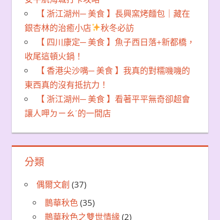
【 浙江湖州─ 美食 】長興窯烤麵包｜藏在
銀杏林的治癒小店
秋冬必訪
【 四川康定─ 美食 】魚子西日落+新都橋，
收尾這頓火鍋！
【 香港尖沙嘴─ 美食 】我真的對糯嘰嘰的
東西真的沒有抵抗力！
【 浙江湖州─ 美食 】看著平平無奇卻超會
讓人呷ㄉㄧㄠˊ的一間店
分類
偶爾文創
(37)
鵲華秋色
(35)
鵲華秋色之雙世情緣
(2)