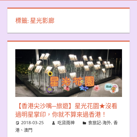
標籤:
星光影廊
【香港尖沙嘴─旅遊】星光花園★沒看
過明星掌印，你就不算來過香港！
2018-03-25
吃貨雨神
食旅記-海外
,
香
港、澳門