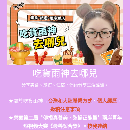
Skip
to
content
吃貨雨神去哪兒
分享美食、旅遊、住宿，偶爾分享生活經驗。
★關於吃貨雨神→
台灣和大陸聯繫方式
、
個人經歷
、
邀稿注意事項
★
榮獲第二屆〝傳播真善美，弘揚正能量〞兩岸青年
短視頻大賽《最善契合獎》。
按我連結