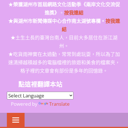
★
榮獲
湖州市首屆網路文化活動季
《兩岸文化交流促
進獎》
。
按我連結
★與湖州市新聞傳媒中心合作南太湖號專欄。
按我連
結
★土生土長的臺灣台南人，目前大多居住在浙江湖
州。
★吃貨雨神實在太過動，常常到處玩耍，所以為了加
速清掃越積越多的電腦檔裡的旅遊和美食的檔案夾，
格子裡的文章會有部份是多年的回憶錄。
點這裡翻譯本站
Powered by
Translate