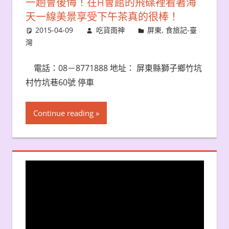
一趟會後悔！在H會館的飛碟裡看著海
天一線美景享受下午茶真的很棒！
2015-04-09
吃貨雨神
屏東
,
食旅記-臺
灣
電話：08－8771888 地址： 屏東縣獅子鄉竹坑
村竹坑巷60號 停車
Continue reading