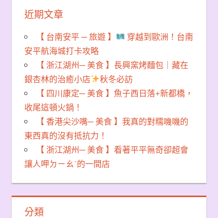
近期文章
【 台南安平 ─ 旅遊 】
穿越到歐洲！台南
安平航海城打卡攻略
【 浙江湖州─ 美食 】長興窯烤麵包｜藏在
銀杏林的治癒小店
秋冬必訪
【 四川康定─ 美食 】魚子西日落+新都橋，
收尾這頓火鍋！
【 香港尖沙嘴─ 美食 】我真的對糯嘰嘰的
東西真的沒有抵抗力！
【 浙江湖州─ 美食 】看著平平無奇卻超會
讓人呷ㄉㄧㄠˊ的一間店
分類