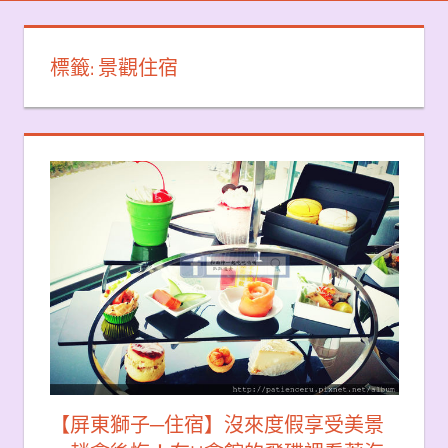
標籤:
景觀住宿
【屏東獅子─住宿】沒來度假享受美景