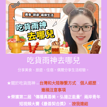
Skip
to
content
吃貨雨神去哪兒
分享美食、旅遊、住宿，偶爾分享生活經驗。
★關於吃貨雨神→
台灣和大陸聯繫方式
、
個人經歷
、
邀稿注意事項
★
榮獲第二屆〝傳播真善美，弘揚正能量〞兩岸青年
短視頻大賽《最善契合獎》。
按我連結