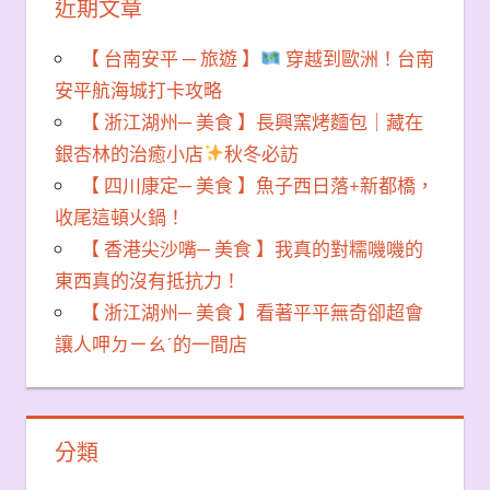
近期文章
【 台南安平 ─ 旅遊 】
穿越到歐洲！台南
安平航海城打卡攻略
【 浙江湖州─ 美食 】長興窯烤麵包｜藏在
銀杏林的治癒小店
秋冬必訪
【 四川康定─ 美食 】魚子西日落+新都橋，
收尾這頓火鍋！
【 香港尖沙嘴─ 美食 】我真的對糯嘰嘰的
東西真的沒有抵抗力！
【 浙江湖州─ 美食 】看著平平無奇卻超會
讓人呷ㄉㄧㄠˊ的一間店
分類