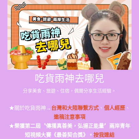
Skip
to
content
吃貨雨神去哪兒
分享美食、旅遊、住宿，偶爾分享生活經驗。
★關於吃貨雨神→
台灣和大陸聯繫方式
、
個人經歷
、
邀稿注意事項
★
榮獲第二屆〝傳播真善美，弘揚正能量〞兩岸青年
短視頻大賽《最善契合獎》。
按我連結