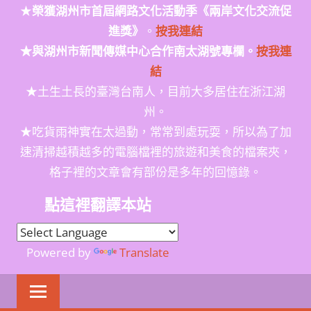
★
榮獲
湖州市首屆網路文化活動季
《兩岸文化交流促
進獎》
。
按我連結
★與湖州市新聞傳媒中心合作南太湖號專欄。
按我連
結
★土生土長的臺灣台南人，目前大多居住在浙江湖
州。
★吃貨雨神實在太過動，常常到處玩耍，所以為了加
速清掃越積越多的電腦檔裡的旅遊和美食的檔案夾，
格子裡的文章會有部份是多年的回憶錄。
點這裡翻譯本站
Powered by
Translate