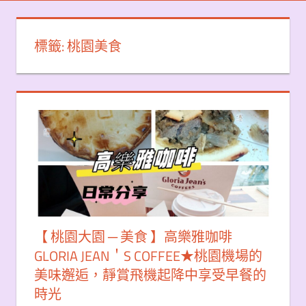
標籤:
桃園美食
【 桃園大園 ─ 美食 】高樂雅咖啡
GLORIA JEAN＇S COFFEE★桃園機場的
美味邂逅，靜賞飛機起降中享受早餐的
時光