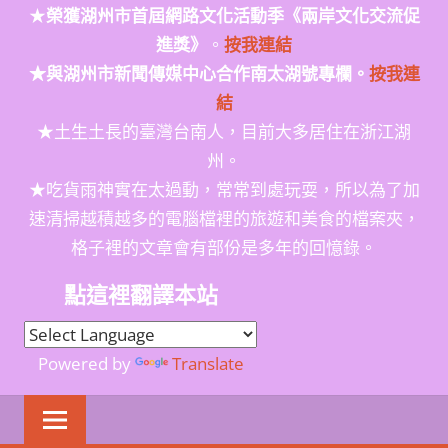
★
榮獲
湖州市首屆網路文化活動季
《兩岸文化交流促
進獎》
。
按我連結
★與湖州市新聞傳媒中心合作南太湖號專欄。
按我連
結
★土生土長的臺灣台南人，目前大多居住在浙江湖
州。
★吃貨雨神實在太過動，常常到處玩耍，所以為了加
速清掃越積越多的電腦檔裡的旅遊和美食的檔案夾，
格子裡的文章會有部份是多年的回憶錄。
點這裡翻譯本站
Powered by
Translate