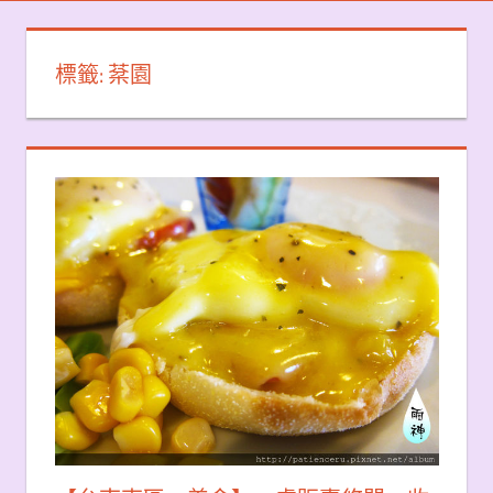
標籤:
棻園