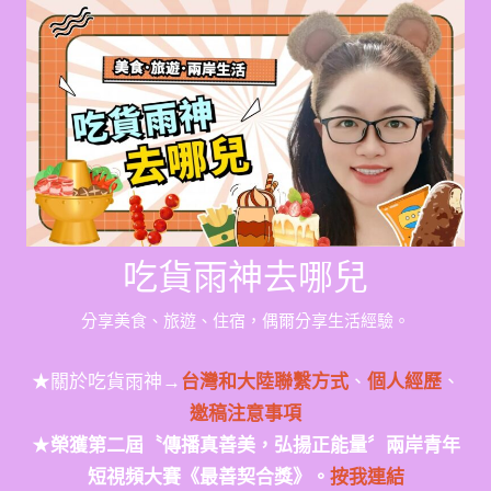
Skip
to
content
吃貨雨神去哪兒
分享美食、旅遊、住宿，偶爾分享生活經驗。
★關於吃貨雨神→
台灣和大陸聯繫方式
、
個人經歷
、
邀稿注意事項
★
榮獲第二屆〝傳播真善美，弘揚正能量〞兩岸青年
短視頻大賽《最善契合獎》。
按我連結