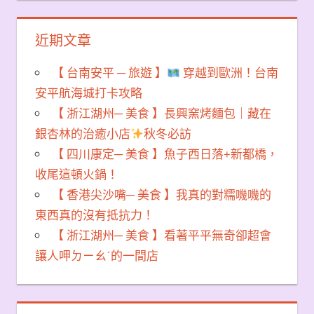
近期文章
【 台南安平 ─ 旅遊 】
穿越到歐洲！台南
安平航海城打卡攻略
【 浙江湖州─ 美食 】長興窯烤麵包｜藏在
銀杏林的治癒小店
秋冬必訪
【 四川康定─ 美食 】魚子西日落+新都橋，
收尾這頓火鍋！
【 香港尖沙嘴─ 美食 】我真的對糯嘰嘰的
東西真的沒有抵抗力！
【 浙江湖州─ 美食 】看著平平無奇卻超會
讓人呷ㄉㄧㄠˊ的一間店