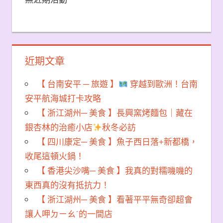
近期文章
【 台南安平 ─ 旅遊 】
穿越到歐洲！台南
安平航海城打卡攻略
【 浙江湖州─ 美食 】長興窯烤麵包｜藏在
銀杏林的治癒小店
秋冬必訪
【 四川康定─ 美食 】魚子西日落+新都橋，
收尾這頓火鍋！
【 香港尖沙嘴─ 美食 】我真的對糯嘰嘰的
東西真的沒有抵抗力！
【 浙江湖州─ 美食 】看著平平無奇卻超會
讓人呷ㄉㄧㄠˊ的一間店