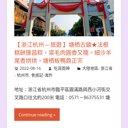
【 浙江杭州 ─ 旅遊 】塘栖古鎮★法根
糕餅匯昌粽，粢毛肉圓香又糯。細沙羊
尾香烘烘，塘栖板鴨鼎正宗
2022-08-16
吃貨雨神
大陸地區
,
浙江省
- 杭州市
,
食旅記-海外
地址：浙江省杭州市臨平區圓滿路與西小河街交
叉路口往北約200米 電話：0571－86375531 塘
Continue reading