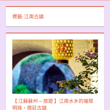
標籤:
江南古鎮
【 江蘇蘇州 ─ 旅遊 】江南水乡的璀璨
明珠，周莊古鎮