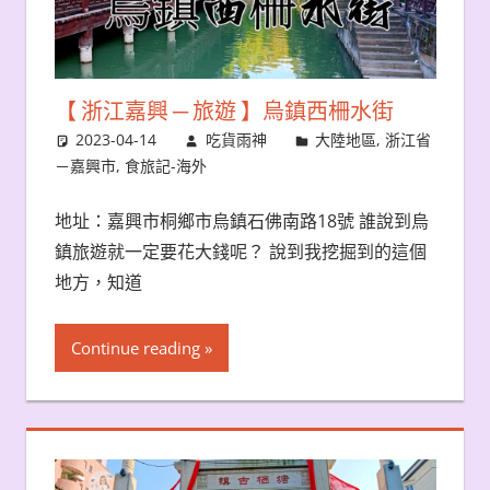
【 浙江嘉興 ─ 旅遊 】烏鎮西柵水街
2023-04-14
吃貨雨神
大陸地區
,
浙江省
－嘉興市
,
食旅記-海外
地址：嘉興市桐鄉市烏鎮石佛南路18號 誰說到烏
鎮旅遊就一定要花大錢呢？ 說到我挖掘到的這個
地方，知道
Continue reading