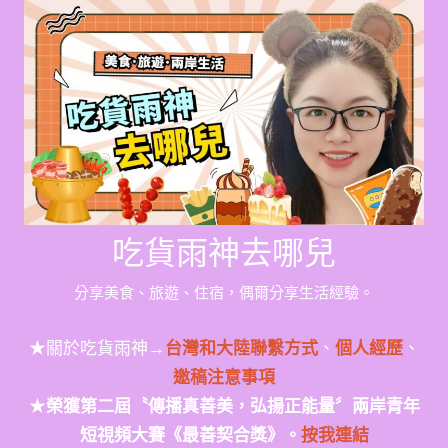
Skip
to
content
吃貨雨神去哪兒
分享美食、旅遊、住宿，偶爾分享生活經驗。
★關於吃貨雨神→
台灣和大陸聯繫方式
、
個人經歷
、
邀稿注意事項
★
榮獲第二屆〝傳播真善美，弘揚正能量〞兩岸青年
短視頻大賽《最善契合獎》。
按我連結