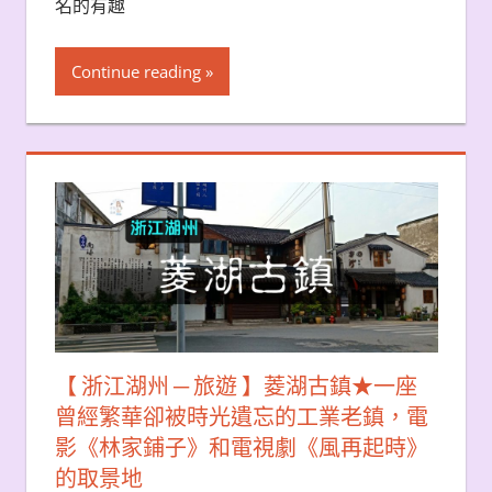
名的有趣
Continue reading
【 浙江湖州 ─ 旅遊 】菱湖古鎮★一座
曾經繁華卻被時光遺忘的工業老鎮，電
影《林家鋪子》和電視劇《風再起時》
的取景地