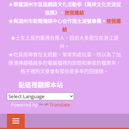
★
榮獲
湖州市首屆網路文化活動季
《兩岸文化交流促
進獎》
。
按我連結
★與湖州市新聞傳媒中心合作南太湖號專欄。
按我連
結
★土生土長的臺灣台南人，目前大多居住在浙江湖
州。
★吃貨雨神實在太過動，常常到處玩耍，所以為了加
速清掃越積越多的電腦檔裡的旅遊和美食的檔案夾，
格子裡的文章會有部份是多年的回憶錄。
點這裡翻譯本站
Powered by
Translate