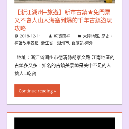
【浙江湖州─旅遊】新市古鎮★免門票
又不會人山人海塞到爆的千年古鎮遊玩
攻略
2018-12-11
吃貨雨神
大陸地區
,
歷史、
神話故事景點
,
浙江省－湖州市
,
食旅記-海外
地址：浙江省湖州市德清縣胡家文路 江南地區的
古鎮多又多，知名的古鎮美景總是美中不足的人
擠人…吃貨
Continue reading