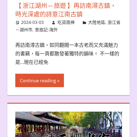
【 浙江湖州 ─ 旅遊 】再訪南潯古鎮，
時光深處的詩意江南古鎮
2024-03-03
吃貨雨神
大陸地區
,
浙江省
－湖州市
,
食旅記-海外
再訪南潯古鎮，如同翻開一本古老而又充滿魅力
的書籍，每一頁都散發著獨特的韻味。 不一樣的
是…現在已經免
Continue reading