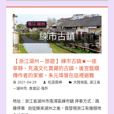
【 浙江湖州 ─ 旅遊 】練市古鎮★一座
寧靜、充滿文化寶藏的古鎮，後宮甄嬛
傳作者的家鄉，朱元璋曾在這裡避難
2021-04-29
吃貨雨神
大陸地區
,
浙江省
－湖州市
,
食旅記-海外
地址：浙江省湖州市南潯區練市鎮 停車方式：路
邊停車 自從嫁來湖州之後，我發現浙江有幾個地