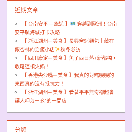
近期文章
【 台南安平 ─ 旅遊 】
穿越到歐洲！台南
安平航海城打卡攻略
【 浙江湖州─ 美食 】長興窯烤麵包｜藏在
銀杏林的治癒小店
秋冬必訪
【 四川康定─ 美食 】魚子西日落+新都橋，
收尾這頓火鍋！
【 香港尖沙嘴─ 美食 】我真的對糯嘰嘰的
東西真的沒有抵抗力！
【 浙江湖州─ 美食 】看著平平無奇卻超會
讓人呷ㄉㄧㄠˊ的一間店
分類