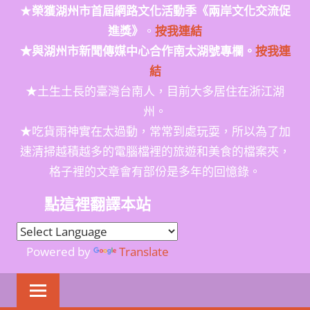
★
榮獲
湖州市首屆網路文化活動季
《兩岸文化交流促
進獎》
。
按我連結
★與湖州市新聞傳媒中心合作南太湖號專欄。
按我連
結
★土生土長的臺灣台南人，目前大多居住在浙江湖
州。
★吃貨雨神實在太過動，常常到處玩耍，所以為了加
速清掃越積越多的電腦檔裡的旅遊和美食的檔案夾，
格子裡的文章會有部份是多年的回憶錄。
點這裡翻譯本站
Powered by
Translate