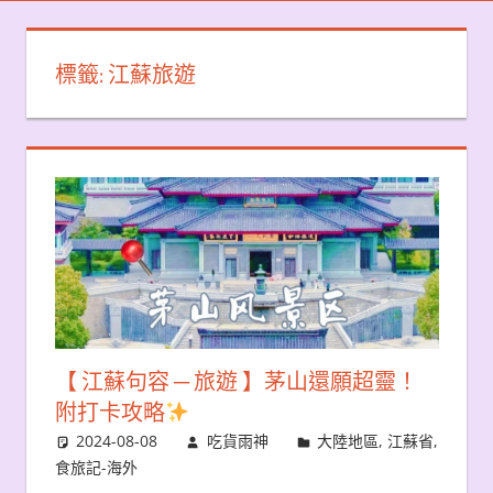
標籤:
江蘇旅遊
【 江蘇句容 ─ 旅遊 】茅山還願超靈！
附打卡攻略
2024-08-08
吃貨雨神
大陸地區
,
江蘇省
,
食旅記-海外