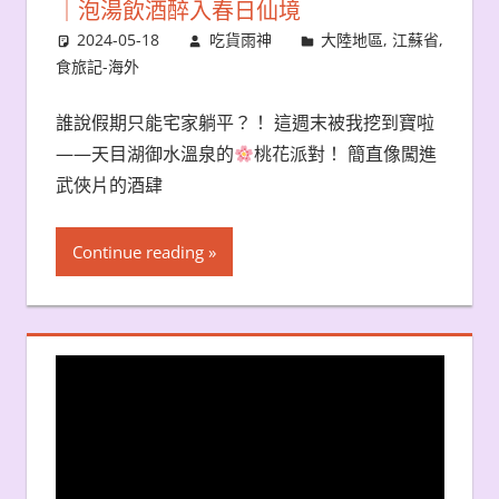
｜泡湯飲酒醉入春日仙境
2024-05-18
吃貨雨神
大陸地區
,
江蘇省
,
食旅記-海外
誰說假期只能宅家躺平？！ 這週末被我挖到寶啦
——天目湖御水溫泉的
桃花派對！ 簡直像闖進
武俠片的酒肆
Continue reading