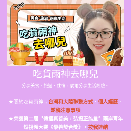
Skip
to
content
吃貨雨神去哪兒
分享美食、旅遊、住宿，偶爾分享生活經驗。
★關於吃貨雨神→
台灣和大陸聯繫方式
、
個人經歷
、
邀稿注意事項
★
榮獲第二屆〝傳播真善美，弘揚正能量〞兩岸青年
短視頻大賽《最善契合獎》。
按我連結