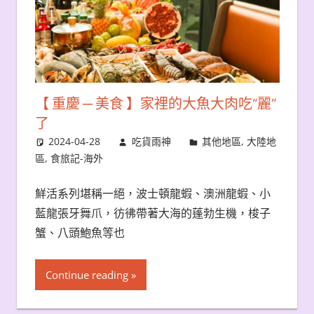
【 重慶 ─ 美食 】家裡的大魚大肉吃“麗”
了
2024-04-28
吃貨雨神
其他地區
,
大陸地
區
,
食旅記-海外
鮮活系列堪稱一絕，波士頓龍蝦、澳洲龍蝦、小
藍龍張牙舞爪，彷彿帶著大海的蓬勃生機，梭子
蟹、八頭鮑魚等也
Continue reading