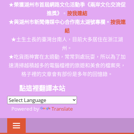
★
榮獲
湖州市首屆網路文化活動季
《兩岸文化交流促
進獎》
。
按我連結
★與湖州市新聞傳媒中心合作南太湖號專欄。
按我連
結
★土生土長的臺灣台南人，目前大多居住在浙江湖
州。
★吃貨雨神實在太過動，常常到處玩耍，所以為了加
速清掃越積越多的電腦檔裡的旅遊和美食的檔案夾，
格子裡的文章會有部份是多年的回憶錄。
點這裡翻譯本站
Powered by
Translate