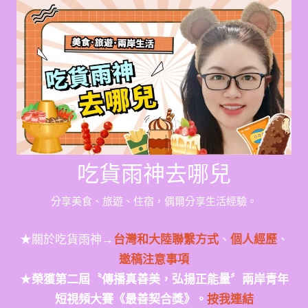
Skip
to
content
吃貨雨神去哪兒
分享美食、旅遊、住宿，偶爾分享生活經驗。
★關於吃貨雨神→
台灣和大陸聯繫方式
、
個人經歷
、
邀稿注意事項
★
榮獲第二屆〝傳播真善美，弘揚正能量〞兩岸青年
短視頻大賽《最善契合獎》。
按我連結