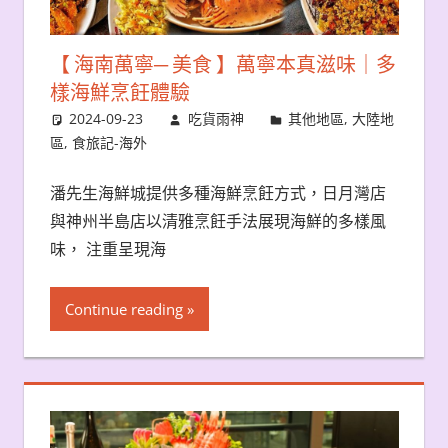
【 海南萬寧─ 美食 】萬寧本真滋味｜多
樣海鮮烹飪體驗
2024-09-23
吃貨雨神
其他地區
,
大陸地
區
,
食旅記-海外
潘先生海鮮城提供多種海鮮烹飪方式，日月灣店
與神州半島店以清雅烹飪手法展現海鮮的多樣風
味， 注重呈現海
Continue reading