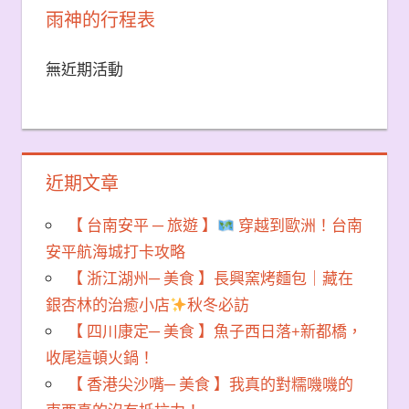
雨神的行程表
無近期活動
近期文章
【 台南安平 ─ 旅遊 】
穿越到歐洲！台南
安平航海城打卡攻略
【 浙江湖州─ 美食 】長興窯烤麵包｜藏在
銀杏林的治癒小店
秋冬必訪
【 四川康定─ 美食 】魚子西日落+新都橋，
收尾這頓火鍋！
【 香港尖沙嘴─ 美食 】我真的對糯嘰嘰的