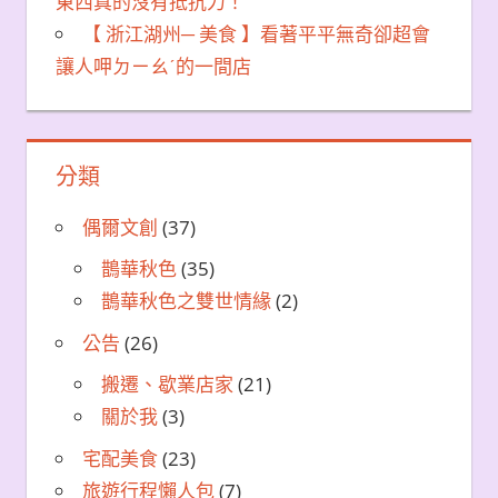
東西真的沒有抵抗力！
【 浙江湖州─ 美食 】看著平平無奇卻超會
讓人呷ㄉㄧㄠˊ的一間店
分類
偶爾文創
(37)
鵲華秋色
(35)
鵲華秋色之雙世情緣
(2)
公告
(26)
搬遷、歇業店家
(21)
關於我
(3)
宅配美食
(23)
旅遊行程懶人包
(7)