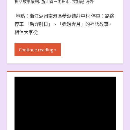
神話故事景點
,
浙江省－湖州市
,
食旅記-海外
地點：浙江湖州南潯區菱湖鎮射中村 停車：路邊
停車 「后羿射日」、「嫦娥奔月」的神話故事，
相信大家從
Continue reading