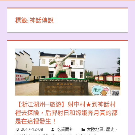
標籤:
神話傳說
【浙江湖州─旅遊】射中村★到神話村
裡去探險，后羿射日和嫦娥奔月真的都
是在這裡發生！
2017-12-08
吃貨雨神
大陸地區
,
歷史、