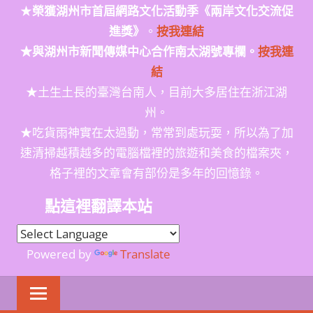
★
榮獲
湖州市首屆網路文化活動季
《兩岸文化交流促
進獎》
。
按我連結
★與湖州市新聞傳媒中心合作南太湖號專欄。
按我連
結
★土生土長的臺灣台南人，目前大多居住在浙江湖
州。
★吃貨雨神實在太過動，常常到處玩耍，所以為了加
速清掃越積越多的電腦檔裡的旅遊和美食的檔案夾，
格子裡的文章會有部份是多年的回憶錄。
點這裡翻譯本站
Powered by
Translate