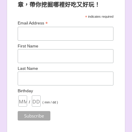
章，帶你挖掘哪裡好吃又好玩！
*
indicates required
*
Email Address
First Name
Last Name
Birthday
/
( mm / dd )