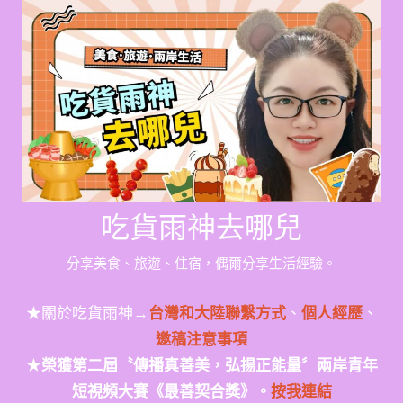
Skip
to
content
吃貨雨神去哪兒
分享美食、旅遊、住宿，偶爾分享生活經驗。
★關於吃貨雨神→
台灣和大陸聯繫方式
、
個人經歷
、
邀稿注意事項
★
榮獲第二屆〝傳播真善美，弘揚正能量〞兩岸青年
短視頻大賽《最善契合獎》。
按我連結