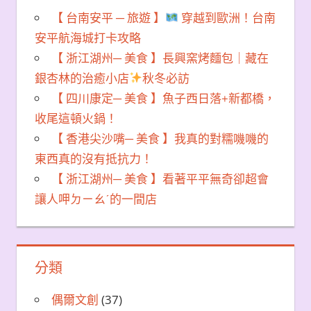
【 台南安平 ─ 旅遊 】
穿越到歐洲！台南
安平航海城打卡攻略
【 浙江湖州─ 美食 】長興窯烤麵包｜藏在
銀杏林的治癒小店
秋冬必訪
【 四川康定─ 美食 】魚子西日落+新都橋，
收尾這頓火鍋！
【 香港尖沙嘴─ 美食 】我真的對糯嘰嘰的
東西真的沒有抵抗力！
【 浙江湖州─ 美食 】看著平平無奇卻超會
讓人呷ㄉㄧㄠˊ的一間店
分類
偶爾文創
(37)