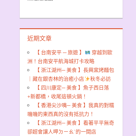
近期文章
【 台南安平 ─ 旅遊 】
穿越到歐
洲！台南安平航海城打卡攻略
【 浙江湖州─ 美食 】長興窯烤麵包
｜藏在銀杏林的治癒小店
秋冬必訪
【 四川康定─ 美食 】魚子西日落
+新都橋，收尾這頓火鍋！
【 香港尖沙嘴─ 美食 】我真的對糯
嘰嘰的東西真的沒有抵抗力！
【 浙江湖州─ 美食 】看著平平無奇
卻超會讓人呷ㄉㄧㄠˊ的一間店