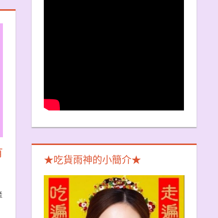
有
★吃貨雨神的小簡介★
產