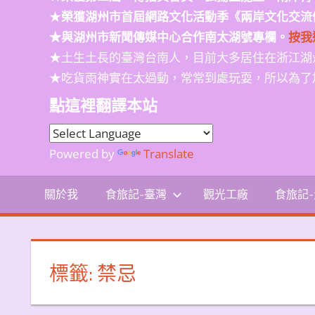
★
榮獲
湖州市首屆網路文化活動季
《兩岸文化交流
★與湖州市新聞傳媒中心合作南太湖號專欄。
按我
★土生土長的臺灣台南人，目前大多居住在浙江湖
★吃貨雨神實在太過動，常常到處玩耍，所以為了
點這裡翻譯本站
Powered by
Translate
關於我
食旅記-臺灣
觀光工廠
食旅記
標籤:
禁忌