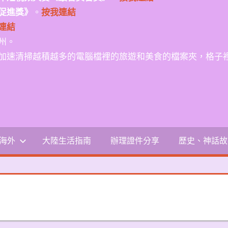
促進獎》
。
按我連結
連結
州。
加速清掃越積越多的電腦檔裡的旅遊和美食的檔案夾，格子
-海外
大陸生活指南
辦理證件分享
歷史、神話故