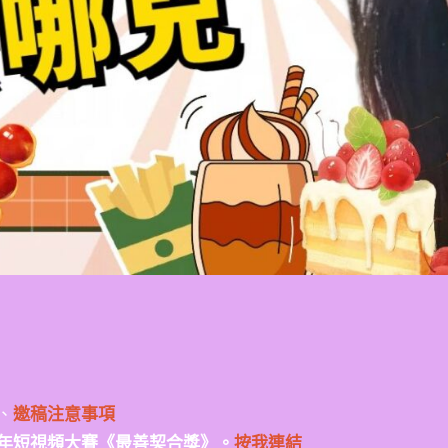
、
邀稿注意事項
年短視頻大賽《最善契合獎》。
按我連結