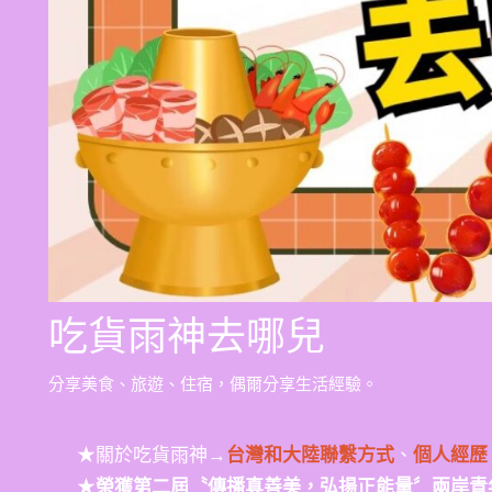
吃貨雨神去哪兒
分享美食、旅遊、住宿，偶爾分享生活經驗。
★關於吃貨雨神→
台灣和大陸聯繫方式
、
個人經歷
★
榮獲第二屆〝傳播真善美，弘揚正能量〞兩岸青