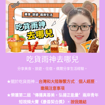
Skip
to
content
吃貨雨神去哪兒
分享美食、旅遊、住宿，偶爾分享生活經驗。
★關於吃貨雨神→
台灣和大陸聯繫方式
、
個人經歷
、
邀稿注意事項
★
榮獲第二屆〝傳播真善美，弘揚正能量〞兩岸青年
短視頻大賽《最善契合獎》。
按我連結