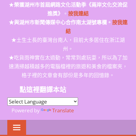
★
榮獲
湖州市首屆網路文化活動季
《兩岸文化交流促
進獎》
。
按我連結
★與湖州市新聞傳媒中心合作南太湖號專欄。
按我連
結
★土生土長的臺灣台南人，目前大多居住在浙江湖
州。
★吃貨雨神實在太過動，常常到處玩耍，所以為了加
速清掃越積越多的電腦檔裡的旅遊和美食的檔案夾，
格子裡的文章會有部份是多年的回憶錄。
點這裡翻譯本站
Powered by
Translate