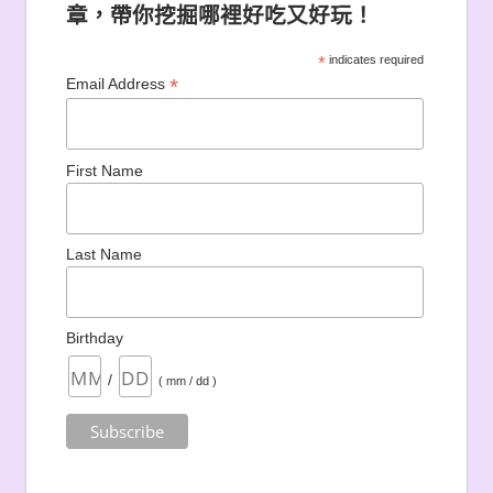
章，帶你挖掘哪裡好吃又好玩！
*
indicates required
*
Email Address
First Name
Last Name
Birthday
/
( mm / dd )