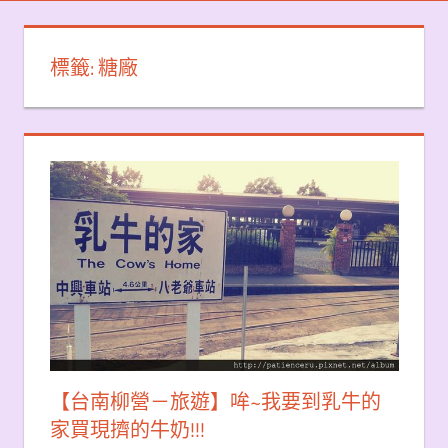
標籤:
糖廠
【台南柳營－旅遊】哞~我要到乳牛的
家買現擠的牛奶!!!