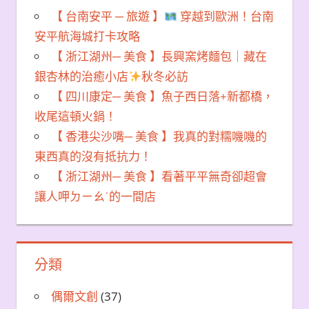
【 台南安平 ─ 旅遊 】
穿越到歐洲！台南
安平航海城打卡攻略
【 浙江湖州─ 美食 】長興窯烤麵包｜藏在
銀杏林的治癒小店
秋冬必訪
【 四川康定─ 美食 】魚子西日落+新都橋，
收尾這頓火鍋！
【 香港尖沙嘴─ 美食 】我真的對糯嘰嘰的
東西真的沒有抵抗力！
【 浙江湖州─ 美食 】看著平平無奇卻超會
讓人呷ㄉㄧㄠˊ的一間店
分類
偶爾文創
(37)