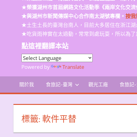
★
榮獲
湖州市首屆網路文化活動季
《兩岸文化交流
★與湖州市新聞傳媒中心合作南太湖號專欄。
按我
★土生土長的臺灣台南人，目前大多居住在浙江湖
★吃貨雨神實在太過動，常常到處玩耍，所以為了
點這裡翻譯本站
Powered by
Translate
關於我
食旅記-臺灣
觀光工廠
食旅記
標籤:
軟件平替