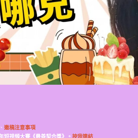
、
邀稿注意事項
年短視頻大賽《最善契合獎》。
按我連結