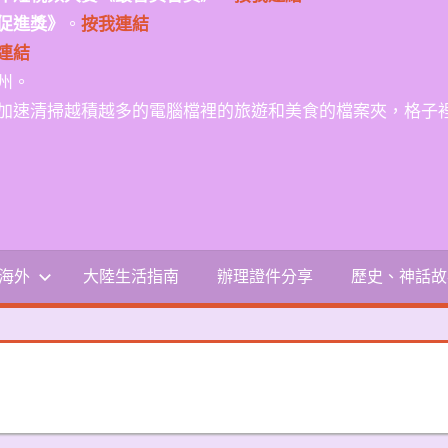
促進獎》
。
按我連結
連結
州。
加速清掃越積越多的電腦檔裡的旅遊和美食的檔案夾，格子
-海外
大陸生活指南
辦理證件分享
歷史、神話故