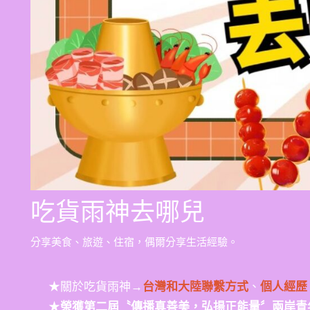
吃貨雨神去哪兒
分享美食、旅遊、住宿，偶爾分享生活經驗。
★關於吃貨雨神→
台灣和大陸聯繫方式
、
個人經歷
★
榮獲第二屆〝傳播真善美，弘揚正能量〞兩岸青