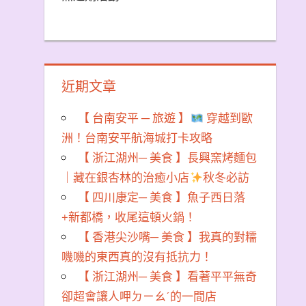
近期文章
【 台南安平 ─ 旅遊 】
穿越到歐
洲！台南安平航海城打卡攻略
【 浙江湖州─ 美食 】長興窯烤麵包
｜藏在銀杏林的治癒小店
秋冬必訪
【 四川康定─ 美食 】魚子西日落
+新都橋，收尾這頓火鍋！
【 香港尖沙嘴─ 美食 】我真的對糯
嘰嘰的東西真的沒有抵抗力！
【 浙江湖州─ 美食 】看著平平無奇
卻超會讓人呷ㄉㄧㄠˊ的一間店