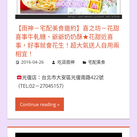
【雨神－宅配美食邀約】喜之坊－花甜
喜事牛軋糖、爺爺奶奶酥★花甜近喜
事，好事就會花生！超大氣送人自用兩
相宜！
2016-04-26
吃貨雨神
宅配美食
光復店：台北市大安區光復南路422號
（TEL:02－27045157）
Continue reading