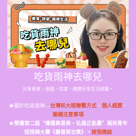
Skip
to
content
吃貨雨神去哪兒
分享美食、旅遊、住宿，偶爾分享生活經驗。
★關於吃貨雨神→
台灣和大陸聯繫方式
、
個人經歷
、
邀稿注意事項
★
榮獲第二屆〝傳播真善美，弘揚正能量〞兩岸青年
短視頻大賽《最善契合獎》。
按我連結