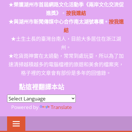
★
榮獲
湖州市首屆網路文化活動季
《兩岸文化交流促
進獎》
。
按我連結
★與湖州市新聞傳媒中心合作南太湖號專欄。
按我連
結
★土生土長的臺灣台南人，目前大多居住在浙江湖
州。
★吃貨雨神實在太過動，常常到處玩耍，所以為了加
速清掃越積越多的電腦檔裡的旅遊和美食的檔案夾，
格子裡的文章會有部份是多年的回憶錄。
點這裡翻譯本站
Powered by
Translate