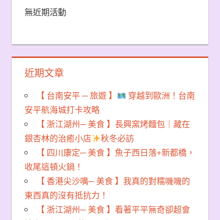
無近期活動
近期文章
【 台南安平 ─ 旅遊 】
穿越到歐洲！台南
安平航海城打卡攻略
【 浙江湖州─ 美食 】長興窯烤麵包｜藏在
銀杏林的治癒小店
秋冬必訪
【 四川康定─ 美食 】魚子西日落+新都橋，
收尾這頓火鍋！
【 香港尖沙嘴─ 美食 】我真的對糯嘰嘰的
東西真的沒有抵抗力！
【 浙江湖州─ 美食 】看著平平無奇卻超會