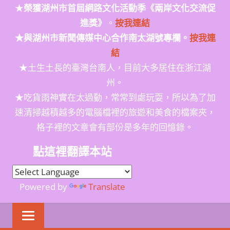
★
榮獲
湖州市首屆網路文化活動季
《兩岸文化交流促
進獎》
。
按我連結
★與湖州市新聞傳媒中心合作南太湖號專欄。
按我連
結
★土生土長的臺灣台南人，目前大多居住在浙江湖
州。
★吃貨雨神實在太過動，常常到處玩耍，所以為了加
速清掃越積越多的電腦檔裡的旅遊和美食的檔案夾，
格子裡的文章會有部份是多年的回憶錄。
點這裡翻譯本站
Powered by
Translate