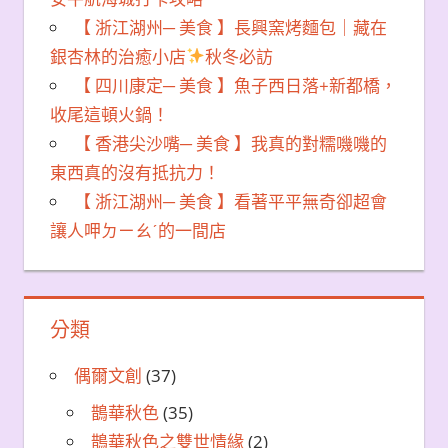
【 浙江湖州─ 美食 】長興窯烤麵包｜藏在
銀杏林的治癒小店
秋冬必訪
【 四川康定─ 美食 】魚子西日落+新都橋，
收尾這頓火鍋！
【 香港尖沙嘴─ 美食 】我真的對糯嘰嘰的
東西真的沒有抵抗力！
【 浙江湖州─ 美食 】看著平平無奇卻超會
讓人呷ㄉㄧㄠˊ的一間店
分類
偶爾文創
(37)
鵲華秋色
(35)
鵲華秋色之雙世情緣
(2)