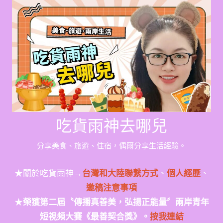
Skip
to
content
吃貨雨神去哪兒
分享美食、旅遊、住宿，偶爾分享生活經驗。
★關於吃貨雨神→
台灣和大陸聯繫方式
、
個人經歷
、
邀稿注意事項
★
榮獲第二屆〝傳播真善美，弘揚正能量〞兩岸青年
短視頻大賽《最善契合獎》。
按我連結