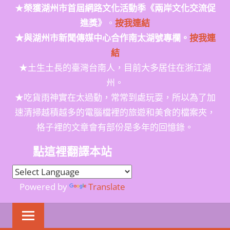
★
榮獲
湖州市首屆網路文化活動季
《兩岸文化交流促
進獎》
。
按我連結
★與湖州市新聞傳媒中心合作南太湖號專欄。
按我連
結
★土生土長的臺灣台南人，目前大多居住在浙江湖
州。
★吃貨雨神實在太過動，常常到處玩耍，所以為了加
速清掃越積越多的電腦檔裡的旅遊和美食的檔案夾，
格子裡的文章會有部份是多年的回憶錄。
點這裡翻譯本站
Powered by
Translate