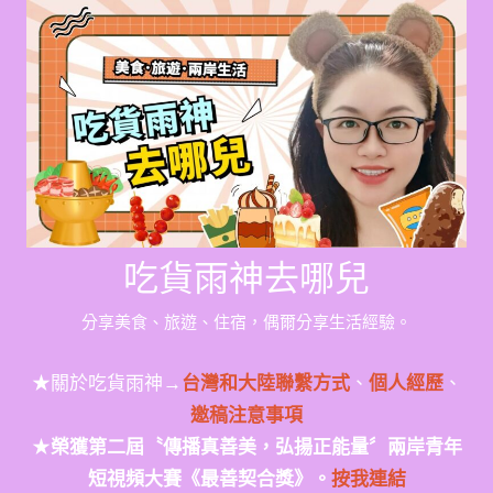
Skip
to
content
吃貨雨神去哪兒
分享美食、旅遊、住宿，偶爾分享生活經驗。
★關於吃貨雨神→
台灣和大陸聯繫方式
、
個人經歷
、
邀稿注意事項
★
榮獲第二屆〝傳播真善美，弘揚正能量〞兩岸青年
短視頻大賽《最善契合獎》。
按我連結