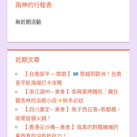
雨神的行程表
無近期活動
近期文章
【 台南安平 ─ 旅遊 】
穿越到歐洲！台南
安平航海城打卡攻略
【 浙江湖州─ 美食 】長興窯烤麵包｜藏在
銀杏林的治癒小店
秋冬必訪
【 四川康定─ 美食 】魚子西日落+新都橋，
收尾這頓火鍋！
【 香港尖沙嘴─ 美食 】我真的對糯嘰嘰的
東西真的沒有抵抗力！