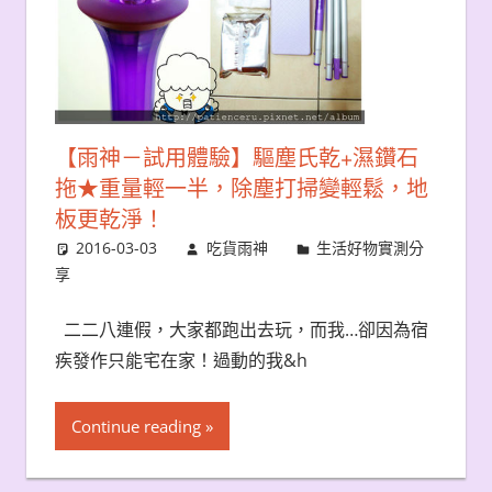
【雨神－試用體驗】驅塵氏乾+濕鑽石
拖★重量輕一半，除塵打掃變輕鬆，地
板更乾淨！
2016-03-03
吃貨雨神
生活好物實測分
享
二二八連假，大家都跑出去玩，而我…卻因為宿
疾發作只能宅在家！過動的我&h
Continue reading