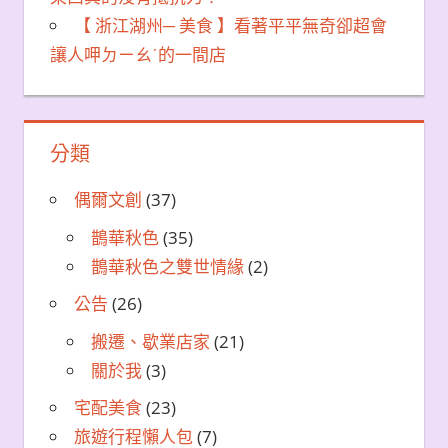
【 浙江湖州─ 美食 】看著平平無奇卻超會
讓人呷ㄉㄧㄠˊ的一間店
分類
偶爾文創
(37)
鵲華秋色
(35)
鵲華秋色之雙世情緣
(2)
公告
(26)
搬遷、歇業店家
(21)
關於我
(3)
宅配美食
(23)
旅遊行程懶人包
(7)