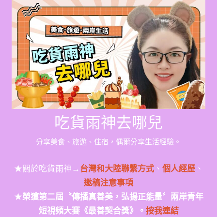
Skip
to
content
吃貨雨神去哪兒
分享美食、旅遊、住宿，偶爾分享生活經驗。
★關於吃貨雨神→
台灣和大陸聯繫方式
、
個人經歷
、
邀稿注意事項
★
榮獲第二屆〝傳播真善美，弘揚正能量〞兩岸青年
短視頻大賽《最善契合獎》。
按我連結