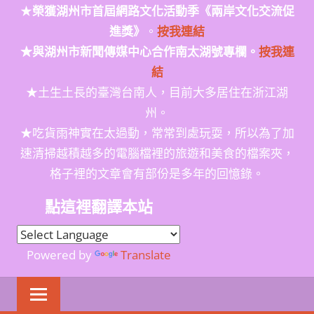
★
榮獲
湖州市首屆網路文化活動季
《兩岸文化交流促
進獎》
。
按我連結
★與湖州市新聞傳媒中心合作南太湖號專欄。
按我連
結
★土生土長的臺灣台南人，目前大多居住在浙江湖
州。
★吃貨雨神實在太過動，常常到處玩耍，所以為了加
速清掃越積越多的電腦檔裡的旅遊和美食的檔案夾，
格子裡的文章會有部份是多年的回憶錄。
點這裡翻譯本站
Powered by
Translate