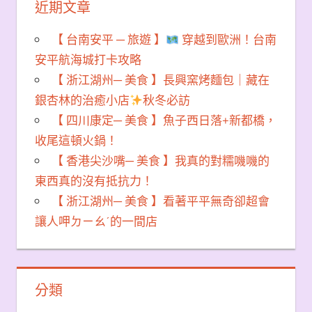
近期文章
【 台南安平 ─ 旅遊 】
穿越到歐洲！台南
安平航海城打卡攻略
【 浙江湖州─ 美食 】長興窯烤麵包｜藏在
銀杏林的治癒小店
秋冬必訪
【 四川康定─ 美食 】魚子西日落+新都橋，
收尾這頓火鍋！
【 香港尖沙嘴─ 美食 】我真的對糯嘰嘰的
東西真的沒有抵抗力！
【 浙江湖州─ 美食 】看著平平無奇卻超會
讓人呷ㄉㄧㄠˊ的一間店
分類