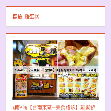
標籤:
雞蛋糕
§雨神§【台南東區─美食體驗】雞蛋發