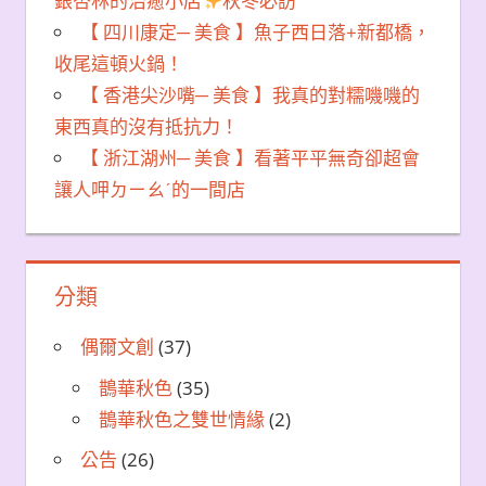
銀杏林的治癒小店
秋冬必訪
【 四川康定─ 美食 】魚子西日落+新都橋，
收尾這頓火鍋！
【 香港尖沙嘴─ 美食 】我真的對糯嘰嘰的
東西真的沒有抵抗力！
【 浙江湖州─ 美食 】看著平平無奇卻超會
讓人呷ㄉㄧㄠˊ的一間店
分類
偶爾文創
(37)
鵲華秋色
(35)
鵲華秋色之雙世情緣
(2)
公告
(26)