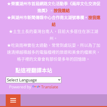
★
榮獲
湖州市首屆網路文化活動季
《兩岸文化交流促
進獎》
。
按我連結
★與湖州市新聞傳媒中心合作南太湖號專欄。
按我連
結
★土生土長的臺灣台南人，目前大多居住在浙江湖
州。
★吃貨雨神實在太過動，常常到處玩耍，所以為了加
速清掃越積越多的電腦檔裡的旅遊和美食的檔案夾，
格子裡的文章會有部份是多年的回憶錄。
點這裡翻譯本站
Powered by
Translate