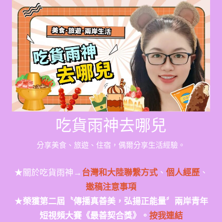
Skip
to
content
吃貨雨神去哪兒
分享美食、旅遊、住宿，偶爾分享生活經驗。
★關於吃貨雨神→
台灣和大陸聯繫方式
、
個人經歷
、
邀稿注意事項
★
榮獲第二屆〝傳播真善美，弘揚正能量〞兩岸青年
短視頻大賽《最善契合獎》。
按我連結