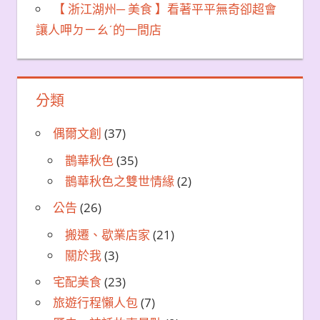
【 浙江湖州─ 美食 】看著平平無奇卻超會
讓人呷ㄉㄧㄠˊ的一間店
分類
偶爾文創
(37)
鵲華秋色
(35)
鵲華秋色之雙世情緣
(2)
公告
(26)
搬遷、歇業店家
(21)
關於我
(3)
宅配美食
(23)
旅遊行程懶人包
(7)