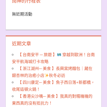
雨神的行程表
無近期活動
近期文章
【 台南安平 ─ 旅遊 】
穿越到歐洲！台南
安平航海城打卡攻略
【 浙江湖州─ 美食 】長興窯烤麵包｜藏在
銀杏林的治癒小店
秋冬必訪
【 四川康定─ 美食 】魚子西日落+新都橋，
收尾這頓火鍋！
【 香港尖沙嘴─ 美食 】我真的對糯嘰嘰的
東西真的沒有抵抗力！