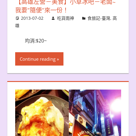
【高雄左營－美食】小草冰吧－老闆~
我要”隨便”來一份！
2013-07-02
吃貨雨神
食旅記-臺灣
,
高
雄
均消:$20~
Continue reading