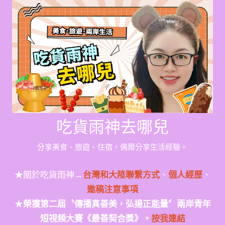
Skip
to
content
吃貨雨神去哪兒
分享美食、旅遊、住宿，偶爾分享生活經驗。
★關於吃貨雨神→
台灣和大陸聯繫方式
、
個人經歷
、
邀稿注意事項
★
榮獲第二屆〝傳播真善美，弘揚正能量〞兩岸青年
短視頻大賽《最善契合獎》。
按我連結