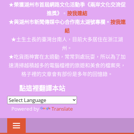
★
榮獲
湖州市首屆網路文化活動季
《兩岸文化交流促
進獎》
。
按我連結
★與湖州市新聞傳媒中心合作南太湖號專欄。
按我連
結
★土生土長的臺灣台南人，目前大多居住在浙江湖
州。
★吃貨雨神實在太過動，常常到處玩耍，所以為了加
速清掃越積越多的電腦檔裡的旅遊和美食的檔案夾，
格子裡的文章會有部份是多年的回憶錄。
點這裡翻譯本站
Powered by
Translate