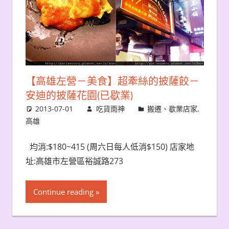
【高雄左營－美食】超牽絲的披薩餃－
安迪的披薩花園(已歇業)
2013-07-01
吃貨雨神
搬遷、歇業店家
,
高雄
均消:$180~415 (周六日每人低消$150) 店家地
址:高雄市左營區裕誠路273
Continue reading