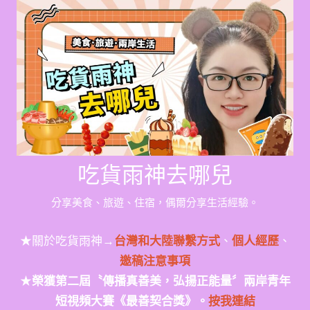
Skip
to
content
吃貨雨神去哪兒
分享美食、旅遊、住宿，偶爾分享生活經驗。
★關於吃貨雨神→
台灣和大陸聯繫方式
、
個人經歷
、
邀稿注意事項
★
榮獲第二屆〝傳播真善美，弘揚正能量〞兩岸青年
短視頻大賽《最善契合獎》。
按我連結