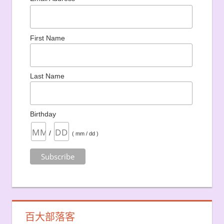
First Name
Last Name
Birthday
/
( mm / dd )
百大部落客