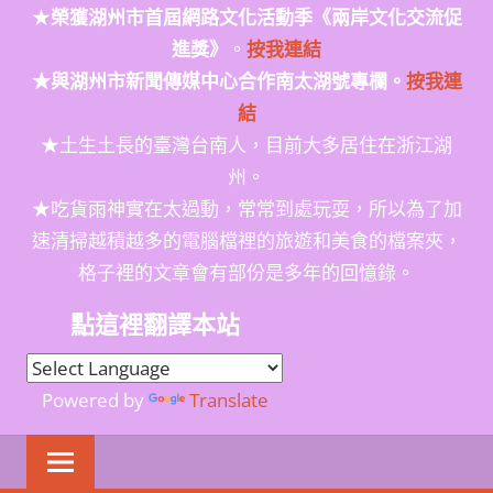
★
榮獲
湖州市首屆網路文化活動季
《兩岸文化交流促
進獎》
。
按我連結
★與湖州市新聞傳媒中心合作南太湖號專欄。
按我連
結
★土生土長的臺灣台南人，目前大多居住在浙江湖
州。
★吃貨雨神實在太過動，常常到處玩耍，所以為了加
速清掃越積越多的電腦檔裡的旅遊和美食的檔案夾，
格子裡的文章會有部份是多年的回憶錄。
點這裡翻譯本站
Powered by
Translate