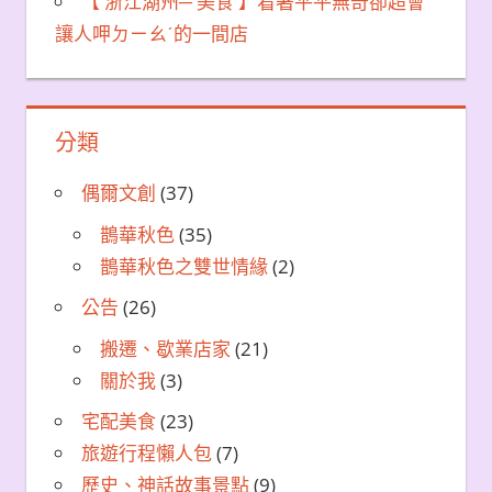
【 浙江湖州─ 美食 】看著平平無奇卻超會
讓人呷ㄉㄧㄠˊ的一間店
分類
偶爾文創
(37)
鵲華秋色
(35)
鵲華秋色之雙世情緣
(2)
公告
(26)
搬遷、歇業店家
(21)
關於我
(3)
宅配美食
(23)
旅遊行程懶人包
(7)
歷史、神話故事景點
(9)