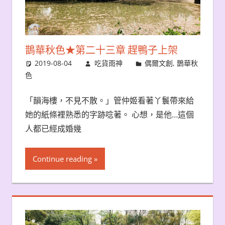
鵲華秋色★第二十三章 趕鴨子上架
2019-08-04
吃貨雨神
偶爾文創
,
鵲華秋
色
「韻海樓，不見不散。」管仲姬看著丫鬟帶來給
她的紙條裡熟悉的字跡唸著。 心想，是他…這個
人都已經成婚幾
Continue reading