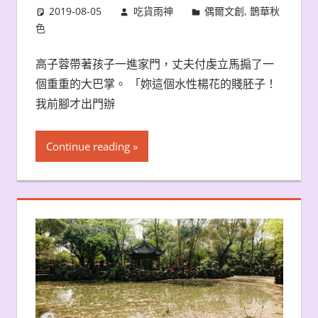
2019-08-05
吃貨雨神
偶爾文創
,
鵲華秋
色
高子蓉帶著孩子一進家門，丈夫付虔立馬搧了一
個重重的大巴掌。 「妳這個水性楊花的賤胚子！
我前腳才出門辦
Continue reading