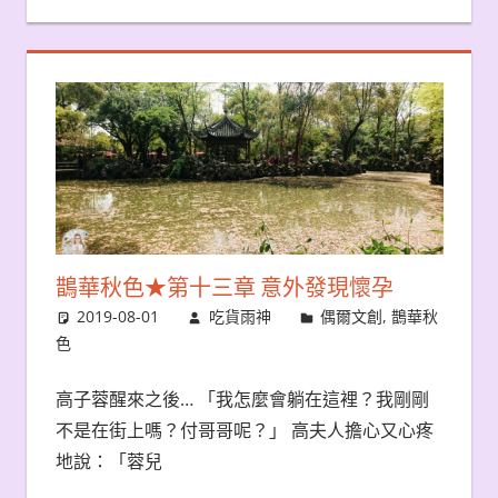
鵲華秋色★第十三章 意外發現懷孕
2019-08-01
吃貨雨神
偶爾文創
,
鵲華秋
色
高子蓉醒來之後… 「我怎麼會躺在這裡？我剛剛
不是在街上嗎？付哥哥呢？」 高夫人擔心又心疼
地說：「蓉兒