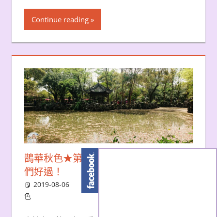
Continue reading
鵲華秋色★第二十六章 哼！就是不讓你
們好過！
2019-08-06
吃貨雨神
偶爾文創
,
鵲華秋
色