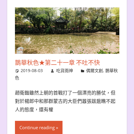
鵲華秋色★第二十一章 不吐不快
2019-08-03
吃貨雨神
偶爾文創
,
鵲華秋
色
趙衛鍇雖然上朝的首戰打了一個漂亮的勝仗，但
對於楊郎中和那群蒙古的大臣們囂張跋扈瞧不起
人的態度，還有權
Continue reading