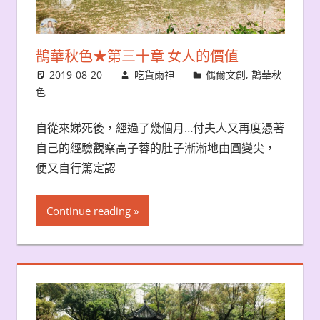
鵲華秋色★第三十章 女人的價值
2019-08-20
吃貨雨神
偶爾文創
,
鵲華秋
色
自從來娣死後，經過了幾個月…付夫人又再度憑著
自己的經驗觀察高子蓉的肚子漸漸地由圓變尖，
便又自行篤定認
Continue reading