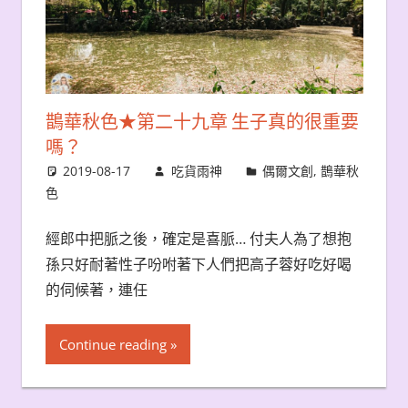
鵲華秋色★第二十九章 生子真的很重要
嗎？
2019-08-17
吃貨雨神
偶爾文創
,
鵲華秋
色
經郎中把脈之後，確定是喜脈… 付夫人為了想抱
孫只好耐著性子吩咐著下人們把高子蓉好吃好喝
的伺候著，連任
Continue reading