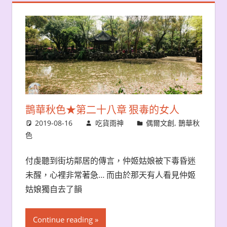
鵲華秋色★第二十八章 狠毒的女人
2019-08-16
吃貨雨神
偶爾文創
,
鵲華秋
色
付虔聽到街坊鄰居的傳言，仲姬姑娘被下毒昏迷
未醒，心裡非常著急… 而由於那天有人看見仲姬
姑娘獨自去了韻
Continue reading