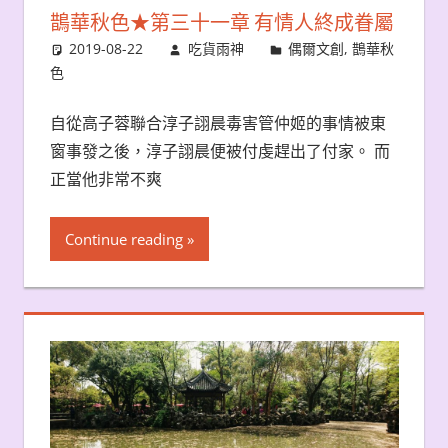
鵲華秋色★第三十一章 有情人終成眷屬
2019-08-22
吃貨雨神
偶爾文創
,
鵲華秋
色
自從高子蓉聯合淳子詡晨毒害管仲姬的事情被東
窗事發之後，淳子詡晨便被付虔趕出了付家。 而
正當他非常不爽
Continue reading