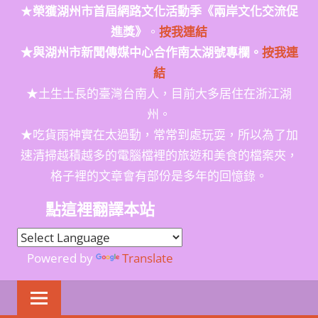
★
榮獲
湖州市首屆網路文化活動季
《兩岸文化交流促
進獎》
。
按我連結
★與湖州市新聞傳媒中心合作南太湖號專欄。
按我連
結
★土生土長的臺灣台南人，目前大多居住在浙江湖
州。
★吃貨雨神實在太過動，常常到處玩耍，所以為了加
速清掃越積越多的電腦檔裡的旅遊和美食的檔案夾，
格子裡的文章會有部份是多年的回憶錄。
點這裡翻譯本站
Powered by
Translate