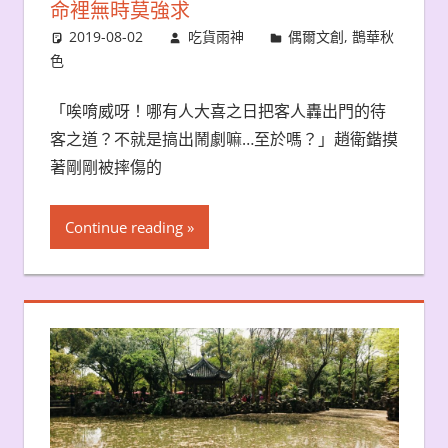
命裡無時莫強求
2019-08-02
吃貨雨神
偶爾文創
,
鵲華秋
色
「唉唷威呀！哪有人大喜之日把客人轟出門的待
客之道？不就是搞出鬧劇嘛…至於嗎？」趙衛鍇摸
著剛剛被摔傷的
Continue reading