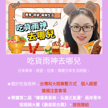
Skip
to
content
吃貨雨神去哪兒
分享美食、旅遊、住宿，偶爾分享生活經驗。
★關於吃貨雨神→
台灣和大陸聯繫方式
、
個人經歷
、
邀稿注意事項
★
榮獲第二屆〝傳播真善美，弘揚正能量〞兩岸青年
短視頻大賽《最善契合獎》。
按我連結