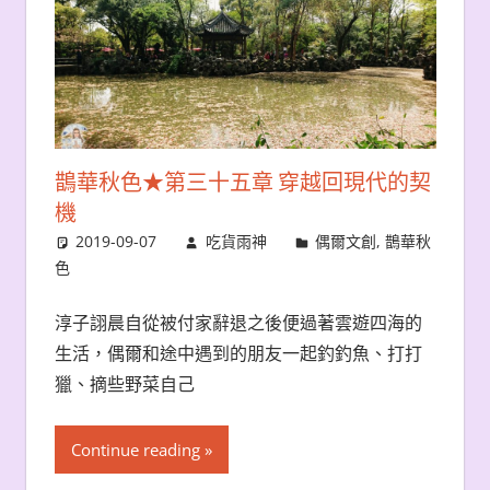
鵲華秋色★第三十五章 穿越回現代的契
機
2019-09-07
吃貨雨神
偶爾文創
,
鵲華秋
色
淳子詡晨自從被付家辭退之後便過著雲遊四海的
生活，偶爾和途中遇到的朋友一起釣釣魚、打打
獵、摘些野菜自己
Continue reading