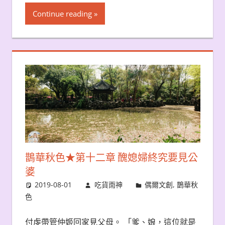
Continue reading
鵲華秋色★第十二章 醜媳婦終究要見公
婆
2019-08-01
吃貨雨神
偶爾文創
,
鵲華秋
色
付虔帶管仲姬回家見父母。 「爹、娘，這位就是