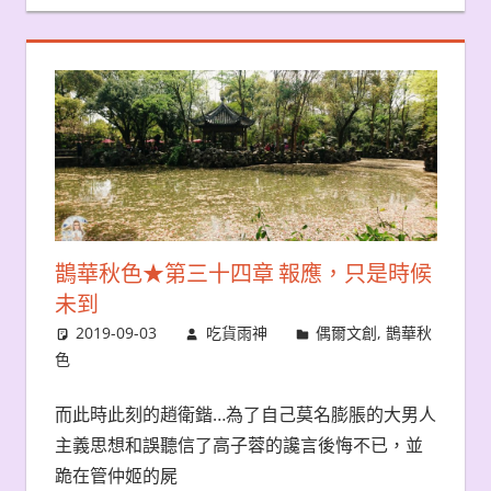
鵲華秋色★第三十四章 報應，只是時候
未到
2019-09-03
吃貨雨神
偶爾文創
,
鵲華秋
色
而此時此刻的趙衛鍇…為了自己莫名膨脹的大男人
主義思想和誤聽信了高子蓉的讒言後悔不已，並
跪在管仲姬的屍