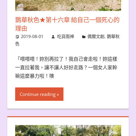
鵲華秋色★第十六章 給自己一個死心的
理由
2019-08-01
吃貨雨神
偶爾文創
,
鵲華秋
色
「喂喂喂！妳別再拉了！我自己會走啦！妳這樣
一直拉著我，讓不讓人好好走路？一個女人家幹
嘛這麼暴力啦！噢
Continue reading