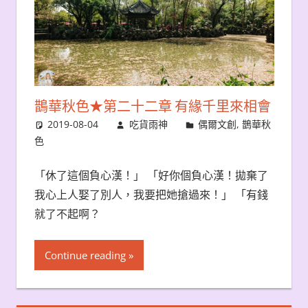
鵲華秋色★第二十二章 有緣千里來相會
2019-08-04
吃貨雨神
偶爾文創
,
鵲華秋
色
「休了這個負心漢！」 「好你個負心漢！拋棄了
我心上人娶了別人，我要把她搶過來！」 「有錢
就了不起啊？
Continue reading