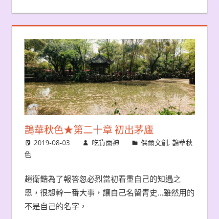
鵲華秋色★第二十章 初出茅廬
2019-08-03
吃貨雨神
偶爾文創
,
鵲華秋
色
趙衛鍇為了報答忽必烈當初看重自己的知遇之
恩，很想幹一番大事，讓自己名留青史…雖然用的
不是自己的名字，