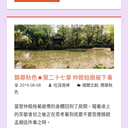
鵲華秋色★第二十七章 仲姬姑娘被下毒
2019-08-08
吃貨雨神
偶爾文創
,
鵲華秋
色
當管仲姬拖著疲憊的身體回到了房間，喝著桌上
的茶歇會兒之後正在思考著到底要不要答應嫁趙
孟頫這件事之時，