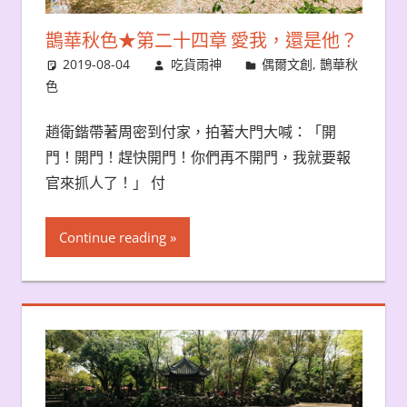
鵲華秋色★第二十四章 愛我，還是他？
2019-08-04
吃貨雨神
偶爾文創
,
鵲華秋
色
趙衛鍇帶著周密到付家，拍著大門大喊：「開
門！開門！趕快開門！你們再不開門，我就要報
官來抓人了！」 付
Continue reading