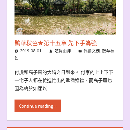
鵲華秋色★第十五章 先下手為強
2019-08-01
吃貨雨神
偶爾文創
,
鵲華秋
色
付虔和高子蓉的大婚之日到來。 付家的上上下下
一宅子人都在忙進忙出的準備婚禮，而高子蓉也
因為終於如願以
Continue reading