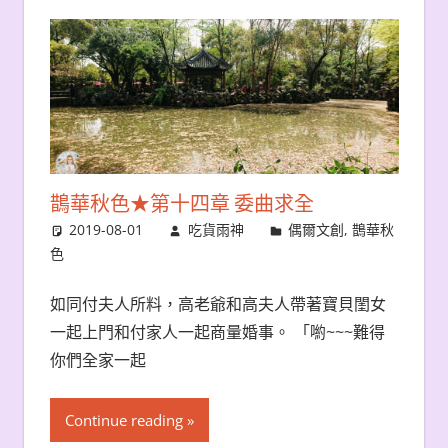
鵲華秋色★第十四章 委曲求全
2019-08-01
吃貨雨神
偶爾文創
,
鵲華秋
色
如同付夫人所料，高老爺和高夫人帶著寶貝閨女
一起上門和付家人一起商量婚事。 「喲~~~難得
你們全家一起
Continue reading