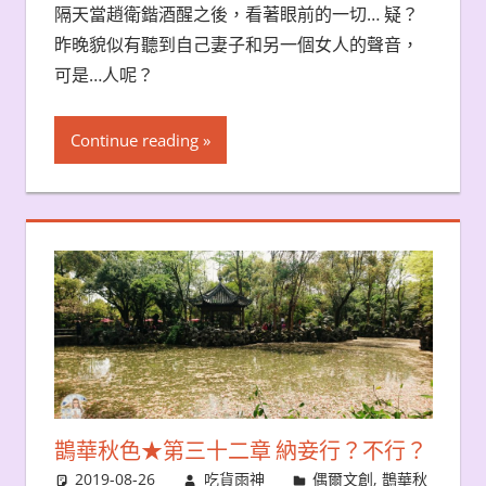
隔天當趙衛鍇酒醒之後，看著眼前的一切… 疑？
昨晚貌似有聽到自己妻子和另一個女人的聲音，
可是…人呢？
Continue reading
鵲華秋色★第三十二章 納妾行？不行？
2019-08-26
吃貨雨神
偶爾文創
,
鵲華秋