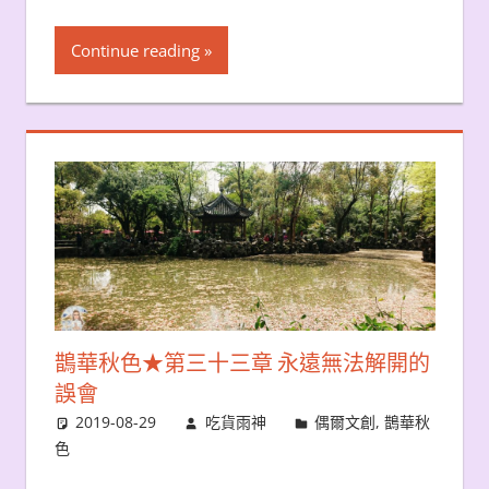
Continue reading
鵲華秋色★第三十三章 永遠無法解開的
誤會
2019-08-29
吃貨雨神
偶爾文創
,
鵲華秋
色