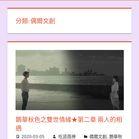
分類:
偶爾文創
鵲華秋色之雙世情緣★第二章 兩人的相
遇
2020-03-05
吃貨雨神
偶爾文創
,
鵲華秋