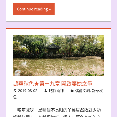
Continue reading
鵲華秋色★第十九章 開啟婆媳之爭
2019-08-02
吃貨雨神
偶爾文創
,
鵲華秋
色
「唉唷威呀！是哪個不長眼的丫鬟居然敢對少奶