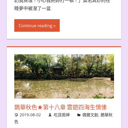
奶我無理！小心我把妳打一頓！」莫名其妙的在
睡夢中被潑了一盆
Continue reading
鵲華秋色★第十八章 雲遊四海生情愫
2019-08-02
吃貨雨神
偶爾文創
,
鵲華秋
色