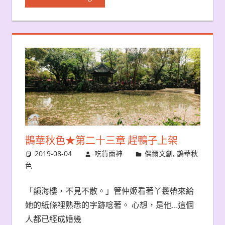
鵲華秋色★第二十三章 趕鴨子上架
2019-08-04
吃貨雨神
偶爾文創
,
鵲華秋
色
「韻海樓，不見不散。」管仲姬看著丫鬟帶來給
她的紙條裡熟悉的字跡唸著。 心想，是他…這個
人都已經成婚幾