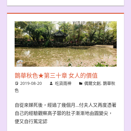
鵲華秋色★第三十章 女人的價值
2019-08-20
吃貨雨神
偶爾文創
,
鵲華秋
色
自從來娣死後，經過了幾個月…付夫人又再度憑著
自己的經驗觀察高子蓉的肚子漸漸地由圓變尖，
便又自行篤定認