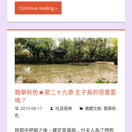
Continue reading
鵲華秋色★第二十九章 生子真的很重要
嗎？
2019-08-17
吃貨雨神
偶爾文創
,
鵲華秋
色
經郎中把脈之後，確定是喜脈… 付夫人為了想抱