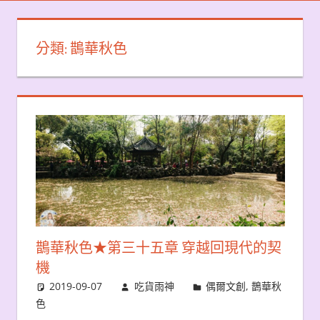
分類:
鵲華秋色
鵲華秋色★第三十五章 穿越回現代的契
機
2019-09-07
吃貨雨神
偶爾文創
,
鵲華秋
色