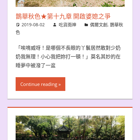
鵲華秋色★第十九章 開啟婆媳之爭
2019-08-02
吃貨雨神
偶爾文創
,
鵲華秋
色
「唉唷威呀！是哪個不長眼的丫鬟居然敢對少奶
奶我無理！小心我把妳打一頓！」莫名其妙的在
睡夢中被潑了一盆
Continue reading