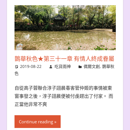
鵲華秋色★第三十一章 有情人終成眷屬
2019-08-22
吃貨雨神
偶爾文創
,
鵲華秋
色
自從高子蓉聯合淳子詡晨毒害管仲姬的事情被東
窗事發之後，淳子詡晨便被付虔趕出了付家。 而
正當他非常不爽
Continue reading