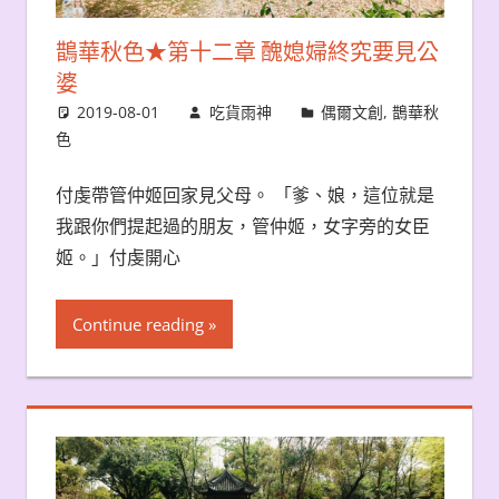
鵲華秋色★第十二章 醜媳婦終究要見公
婆
2019-08-01
吃貨雨神
偶爾文創
,
鵲華秋
色
付虔帶管仲姬回家見父母。 「爹、娘，這位就是
我跟你們提起過的朋友，管仲姬，女字旁的女臣
姬。」付虔開心
Continue reading