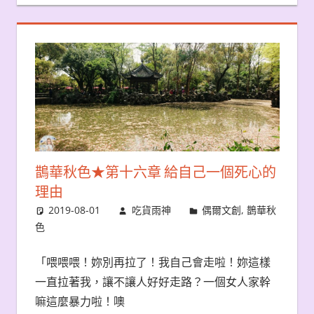
鵲華秋色★第十六章 給自己一個死心的
理由
2019-08-01
吃貨雨神
偶爾文創
,
鵲華秋
色
「喂喂喂！妳別再拉了！我自己會走啦！妳這樣
一直拉著我，讓不讓人好好走路？一個女人家幹
嘛這麼暴力啦！噢