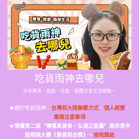
Skip
to
content
吃貨雨神去哪兒
分享美食、旅遊、住宿，偶爾分享生活經驗。
★關於吃貨雨神→
台灣和大陸聯繫方式
、
個人經歷
、
邀稿注意事項
★
榮獲第二屆〝傳播真善美，弘揚正能量〞兩岸青年
短視頻大賽《最善契合獎》。
按我連結