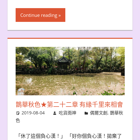
Continue reading
鵲華秋色★第二十二章 有緣千里來相會
2019-08-04
吃貨雨神
偶爾文創
,
鵲華秋
色
「休了這個負心漢！」 「好你個負心漢！拋棄了