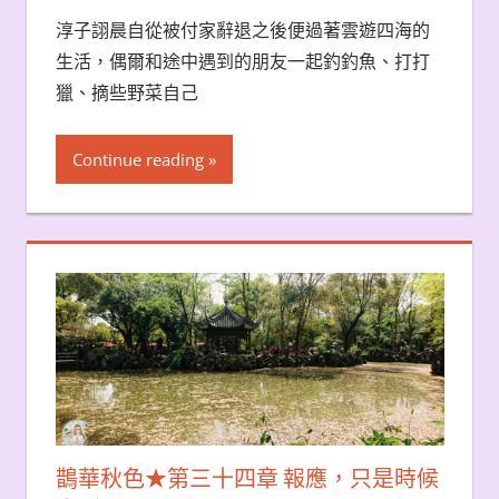
淳子詡晨自從被付家辭退之後便過著雲遊四海的
生活，偶爾和途中遇到的朋友一起釣釣魚、打打
獵、摘些野菜自己
Continue reading
鵲華秋色★第三十四章 報應，只是時候