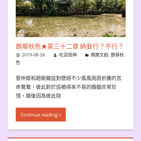
鵲華秋色★第三十二章 納妾行？不行？
2019-08-26
吃貨雨神
偶爾文創
,
鵲華秋
色
管仲姬和趙衛鍇這對歷經不少風風雨雨折騰的苦
命鴛鴦，彼此對於這樁得來不易的婚姻非常珍
惜，婚後因為彼此除
Continue reading