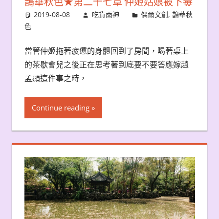
鵲華秋色★第二十七章 仲姬姑娘被下毒
2019-08-08
吃貨雨神
偶爾文創
,
鵲華秋
色
當管仲姬拖著疲憊的身體回到了房間，喝著桌上
的茶歇會兒之後正在思考著到底要不要答應嫁趙
孟頫這件事之時，
Continue reading