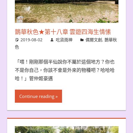
鵲華秋色★第十八章 雲遊四海生情愫
2019-08-02
吃貨雨神
偶爾文創
,
鵲華秋
色
「喂！剛剛那個半仙說你不屬於這個地方？你也
不是你自己，你該不會是外來的物種吧？哈哈哈
哈！」管仲姬豪邁
Continue reading