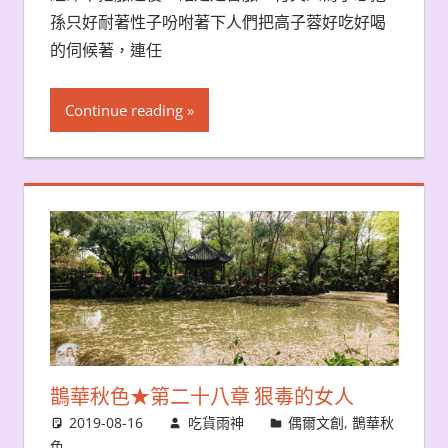
孫只好耐著性子吩咐著下人們把高子蓉好吃好喝
的伺候著，連任
Continue reading
鵲華秋色★第二十八章 狠毒的女人
2019-08-16
吃貨雨神
偶爾文創
,
鵲華秋
色