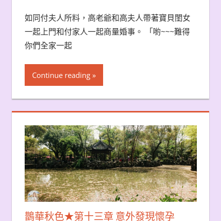
如同付夫人所料，高老爺和高夫人帶著寶貝閨女
一起上門和付家人一起商量婚事。 「喲~~~難得
你們全家一起
Continue reading
鵲華秋色★第十三章 意外發現懷孕