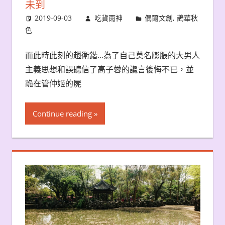
未到
2019-09-03
吃貨雨神
偶爾文創
,
鵲華秋
色
而此時此刻的趙衛鍇…為了自己莫名膨脹的大男人
主義思想和誤聽信了高子蓉的讒言後悔不已，並
跪在管仲姬的屍
Continue reading