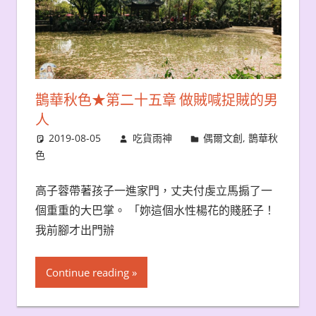
鵲華秋色★第二十五章 做賊喊捉賊的男
人
2019-08-05
吃貨雨神
偶爾文創
,
鵲華秋
色
高子蓉帶著孩子一進家門，丈夫付虔立馬搧了一
個重重的大巴掌。 「妳這個水性楊花的賤胚子！
我前腳才出門辦
Continue reading