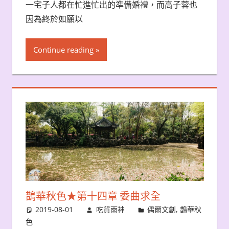
一宅子人都在忙進忙出的準備婚禮，而高子蓉也
因為終於如願以
Continue reading
鵲華秋色★第十四章 委曲求全
2019-08-01
吃貨雨神
偶爾文創
,
鵲華秋
色