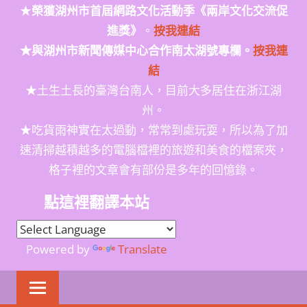
★
榮獲
湖州市首屆網路文化活動季
《兩岸文化交流促
進獎》
。
按我連結
★與湖州市新聞傳媒中心合作南太湖號專欄。
按我連
結
★土生土長的臺灣台南人，目前大多居住在浙江湖
州。
★吃貨雨神實在太過動，常常到處玩耍，所以為了加
速清掃越積越多的電腦檔裡的旅遊和美食的檔案夾，
格子裡的文章會有部份是多年的回憶錄。
點這裡翻譯本站
Powered by
Translate