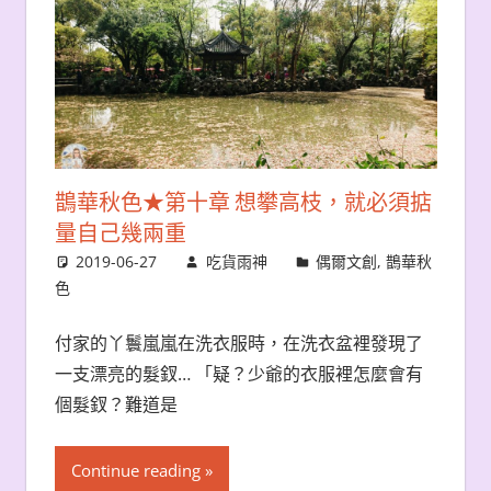
鵲華秋色★第十章 想攀高枝，就必須掂
量自己幾兩重
2019-06-27
吃貨雨神
偶爾文創
,
鵲華秋
色
付家的丫鬟嵐嵐在洗衣服時，在洗衣盆裡發現了
一支漂亮的髮釵… 「疑？少爺的衣服裡怎麼會有
個髮釵？難道是
Continue reading