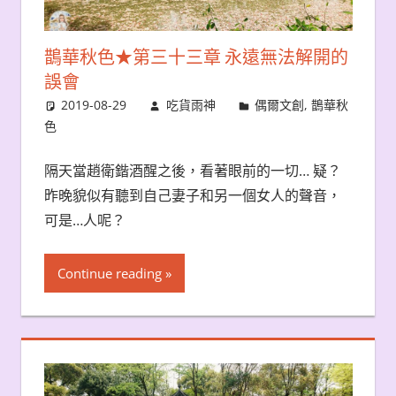
鵲華秋色★第三十三章 永遠無法解開的
誤會
2019-08-29
吃貨雨神
偶爾文創
,
鵲華秋
色
隔天當趙衛鍇酒醒之後，看著眼前的一切… 疑？
昨晚貌似有聽到自己妻子和另一個女人的聲音，
可是…人呢？
Continue reading