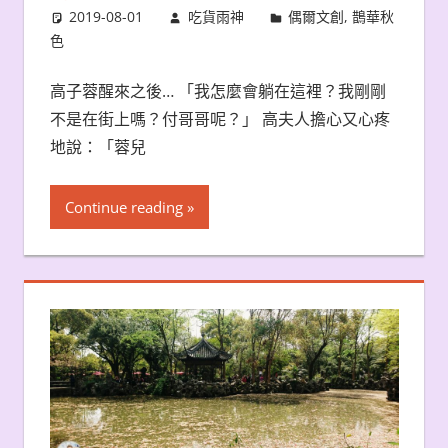
2019-08-01
吃貨雨神
偶爾文創
,
鵲華秋
色
高子蓉醒來之後… 「我怎麼會躺在這裡？我剛剛
不是在街上嗎？付哥哥呢？」 高夫人擔心又心疼
地說：「蓉兒
Continue reading