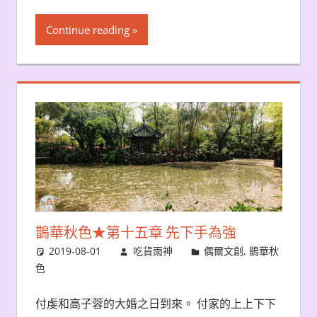
Continue reading
鵲華秋色★第十五章 先下手為強
2019-08-01
吃貨雨神
偶爾文創
,
鵲華秋
色
付虔和高子蓉的大婚之日到來。 付家的上上下下