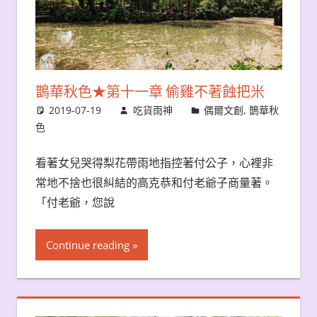
鵲華秋色★第十一章 偷雞不著蝕把米
2019-07-19
吃貨雨神
偶爾文創
,
鵲華秋
色
看著女兒哭得梨花帶雨地指控著付公子，心裡非
常地不捨也很糾結的高克恭和付老爺子商量著。
「付老爺，您說
Continue reading