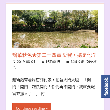
鵲華秋色★第二十四章 愛我，還是他？
2019-08-04
吃貨雨神
偶爾文創
,
鵲華秋
色
趙衛鍇帶著周密到付家，拍著大門大喊：「開
門！開門！趕快開門！你們再不開門，我就要報
官來抓人了！」 付
Continue reading