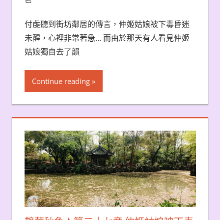
付虔聽到街坊鄰居的傳言，仲姬姑娘被下毒昏迷
未醒，心裡非常著急… 而由於那天有人看見仲姬
姑娘獨自去了韻
Continue reading