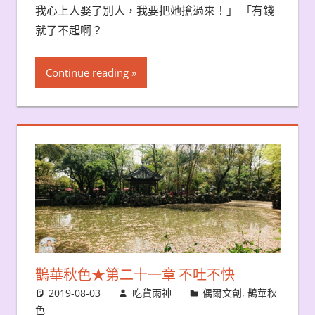
我心上人娶了別人，我要把她搶過來！」 「有錢
就了不起啊？
Continue reading
鵲華秋色★第二十一章 不吐不快
2019-08-03
吃貨雨神
偶爾文創
,
鵲華秋
色