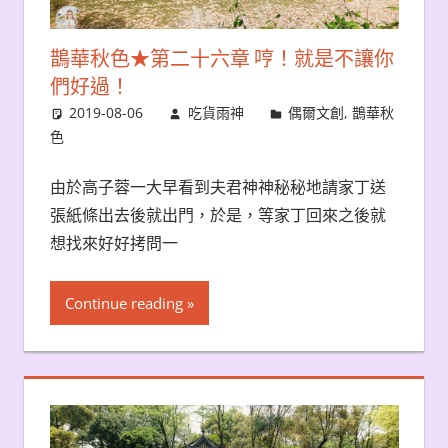
鵲華秋色★第二十六章 哼！就是不讓你
們好過！
2019-08-06
吃貨雨神
偶爾文創
,
鵲華秋
色
由於高子蓉一大早看到夫君神神秘秘地請家丁送
張紙條出去後就出門，於是，等家丁回來之後就
想找來好好拷問一
Continue reading