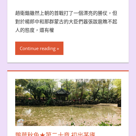
趙衛鍇雖然上朝的首戰打了一個漂亮的勝仗，但
對於楊郎中和那群蒙古的大臣們囂張跋扈瞧不起
人的態度，還有權
Continue reading
鵲華秋色★第二十章 初出茅廬