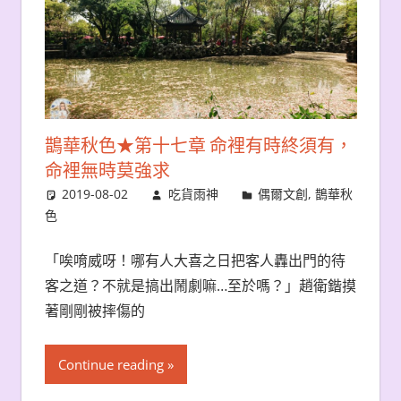
鵲華秋色★第十七章 命裡有時終須有，
命裡無時莫強求
2019-08-02
吃貨雨神
偶爾文創
,
鵲華秋
色
「唉唷威呀！哪有人大喜之日把客人轟出門的待
客之道？不就是搞出鬧劇嘛…至於嗎？」趙衛鍇摸
著剛剛被摔傷的
Continue reading