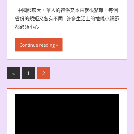
中國那麼大，華人的禮俗又本來就很繁雜，每個
省份的規矩又各有不同…許多生活上的禮儀小細節
都必須小心
Continue reading
文
Previous
«
1
2
Posts
章
分
頁