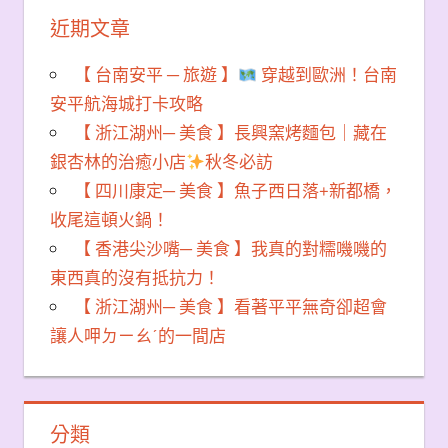
近期文章
【 台南安平 ─ 旅遊 】
穿越到歐洲！台南
安平航海城打卡攻略
【 浙江湖州─ 美食 】長興窯烤麵包｜藏在
銀杏林的治癒小店
秋冬必訪
【 四川康定─ 美食 】魚子西日落+新都橋，
收尾這頓火鍋！
【 香港尖沙嘴─ 美食 】我真的對糯嘰嘰的
東西真的沒有抵抗力！
【 浙江湖州─ 美食 】看著平平無奇卻超會
讓人呷ㄉㄧㄠˊ的一間店
分類