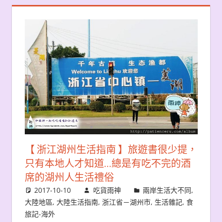
【 浙江湖州生活指南 】旅遊書很少提，
只有本地人才知道…總是有吃不完的酒
席的湖州人生活禮俗
2017-10-10
吃貨雨神
兩岸生活大不同
,
大陸地區
,
大陸生活指南
,
浙江省－湖州市
,
生活雜記
,
食
旅記-海外