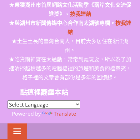
★
榮獲
湖州市首屆網路文化活動季
《兩岸文化交流促
進獎》
。
按我連結
★與湖州市新聞傳媒中心合作南太湖號專欄。
按我連
結
★土生土長的臺灣台南人，目前大多居住在浙江湖
州。
★吃貨雨神實在太過動，常常到處玩耍，所以為了加
速清掃越積越多的電腦檔裡的旅遊和美食的檔案夾，
格子裡的文章會有部份是多年的回憶錄。
點這裡翻譯本站
Powered by
Translate