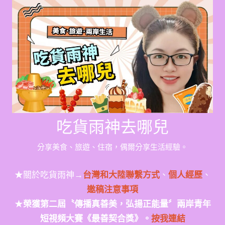
Skip
to
content
吃貨雨神去哪兒
分享美食、旅遊、住宿，偶爾分享生活經驗。
★關於吃貨雨神→
台灣和大陸聯繫方式
、
個人經歷
、
邀稿注意事項
★
榮獲第二屆〝傳播真善美，弘揚正能量〞兩岸青年
短視頻大賽《最善契合獎》。
按我連結