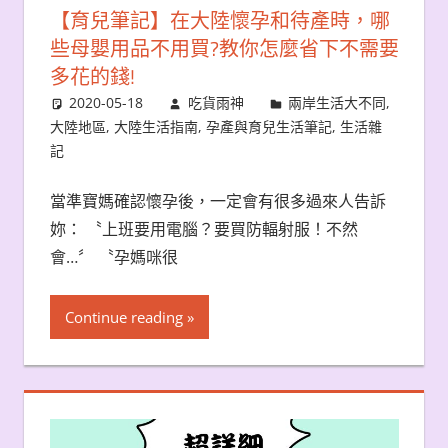
【育兒筆記】在大陸懷孕和待產時，哪
些母嬰用品不用買?教你怎麼省下不需要
多花的錢!
2020-05-18
吃貨雨神
兩岸生活大不同
,
大陸地區
,
大陸生活指南
,
孕產與育兒生活筆記
,
生活雜
記
當準寶媽確認懷孕後，一定會有很多過來人告訴
妳： 〝上班要用電腦？要買防輻射服！不然
會…〞 〝孕媽咪很
Continue reading