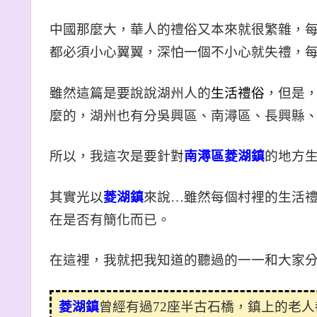
中國那麼大，華人的禮俗又本來就很繁雜，
都必須小心翼翼，深怕一個不小心就失禮，
雖然這篇是要說說湖州人的
生活禮俗
，但是
麼的，湖州也有分吳興區、南潯區、長興縣
所以，我這次是要針對
南潯區菱湖鎮
的地方
其實光以
菱湖鎮
來說…雖然每個村裡的生活
在是否有簡化而已。
在這裡，我就把我知道的聽過的一一和大家
菱湖鎮
曾經有過72座半古石橋，鎮上的老