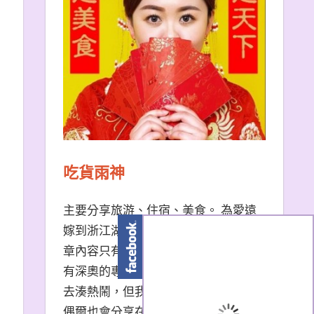
吃貨雨神
主要分享旅游、住宿、美食。 為愛遠
嫁到浙江湖州的台南天秤座女子。 文
章內容只有非常口語易懂的描述，沒
有深奧的專有名詞。 熱門景點我也會
去湊熱鬧，但我更愛冷門小眾景點。
偶爾也會分享在大陸生活的小撇步，