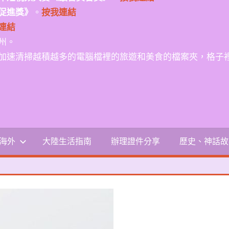
促進獎》
。
按我連結
連結
州。
加速清掃越積越多的電腦檔裡的旅遊和美食的檔案夾，格子
-海外
大陸生活指南
辦理證件分享
歷史、神話故