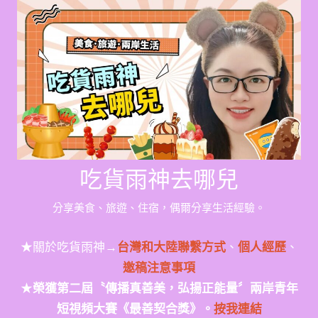
Skip
to
content
吃貨雨神去哪兒
分享美食、旅遊、住宿，偶爾分享生活經驗。
★關於吃貨雨神→
台灣和大陸聯繫方式
、
個人經歷
、
邀稿注意事項
★
榮獲第二屆〝傳播真善美，弘揚正能量〞兩岸青年
短視頻大賽《最善契合獎》。
按我連結