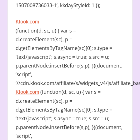
1507008736033-1’, kkdayStyleId: 1 });
Klook.com
(function(d, sc, u) { var s =
d.createElement(sc), p =
d.getElementsByTagName(sc)[0]; s.type =
‘text/javascript’; s.async = true; s.src = u;
p.parentNode.insertBefore(s,p); })(document,
‘script’,
‘//cdn.klook.com/affiliate/s/widgets_v4/js/affiliate_bas
(function(d, sc, u) { var s =
Klook.com
d.createElement(sc), p =
d.getElementsByTagName(sc)[0]; s.type =
‘text/javascript’; s.async = true; s.src = u;
p.parentNode.insertBefore(s,p); })(document,
‘script’,