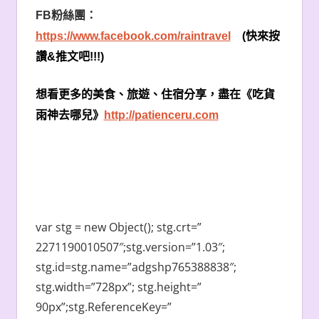
FB
粉絲團：
https://www.facebook.com/raintravel
(
快來按
讚
&
推文吧
!!!)
想看更多的美食、旅遊、住宿分享，盡在《吃貨
雨神去哪兒》
http://patienceru.com
var stg = new Object(); stg.crt=”
2271190010507″;stg.version=”1.03″;
stg.id=stg.name=”adgshp765388838″;
stg.width=”728px”; stg.height=”
90px”;stg.ReferenceKey=”