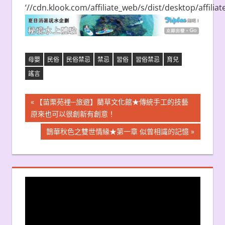
‘//cdn.klook.com/affiliate_web/s/dist/desktop/affiliate
母嬰
民俗
民俗禁忌
禁忌
習俗
習俗禁忌
育兒
謠言
文
Previous
【苗栗苑裡─旅遊】藺草文化館★傳統手工的技藝
Post:
原來也可以很創新有創意！
章
Next
鵲華秋色之雙世情緣★第一章 似曾相識的記憶
導
Post:
覽