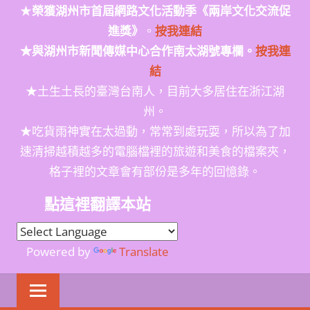
★
榮獲
湖州市首屆網路文化活動季
《兩岸文化交流促
進獎》
。
按我連結
★與湖州市新聞傳媒中心合作南太湖號專欄。
按我連
結
★土生土長的臺灣台南人，目前大多居住在浙江湖
州。
★吃貨雨神實在太過動，常常到處玩耍，所以為了加
速清掃越積越多的電腦檔裡的旅遊和美食的檔案夾，
格子裡的文章會有部份是多年的回憶錄。
點這裡翻譯本站
Powered by
Translate