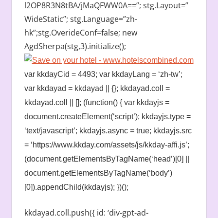
l2OP8R3N8tBA/jMaQFWW0A==”; stg.Layout=”
WideStatic”; stg.Language=”zh-
hk”;stg.OverideConf=false; new
AgdSherpa(stg,3).initialize();
var kkdayCid = 4493; var kkdayLang = ‘zh-tw’;
var kkdayad = kkdayad || {}; kkdayad.coll =
kkdayad.coll || []; (function() { var kkdayjs =
document.createElement(‘script’); kkdayjs.type =
‘text/javascript’; kkdayjs.async = true; kkdayjs.src
= ‘https://www.kkday.com/assets/js/kkday-affi.js’;
(document.getElementsByTagName(‘head’)[0] ||
document.getElementsByTagName(‘body’)
[0]).appendChild(kkdayjs); })();
kkdayad.coll.push({ id: ‘div-gpt-ad-