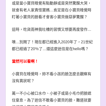
或是當小寶貝睡覺有點動靜或是突然驚醒大哭，
就會有老人家責怪寶媽
…
肯定是在小寶貝睡覺時
盯著小寶貝的臉看才會害小寶貝做惡夢驚醒？
這時，吃貨雨神我吐槽的習慣又想要再度發作
…
噢
…
別鬧了！現在都已經進入
2020
年了，
21
世紀
都已經過了
20
％了
…
還這麼迷信是在
hello
嗎？
當然可以看啊！
小寶貝在睡覺時，妳不看小孩的臉怎麼去觀察有
沒有異狀呢？
萬一不小心被口水巾、小被子或是小毛巾把臉遮
住窒息，為了迷信不敢看小寶貝的臉，難道就要