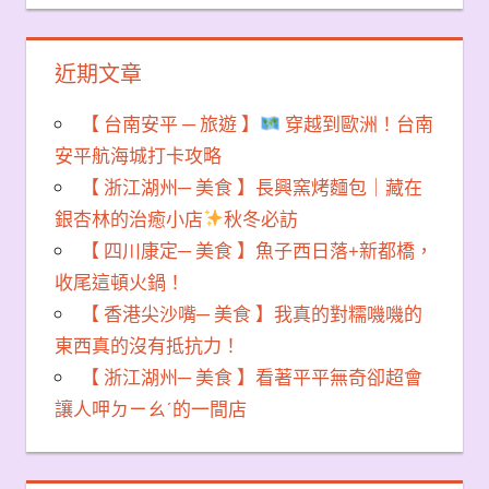
近期文章
【 台南安平 ─ 旅遊 】
穿越到歐洲！台南
安平航海城打卡攻略
【 浙江湖州─ 美食 】長興窯烤麵包｜藏在
銀杏林的治癒小店
秋冬必訪
【 四川康定─ 美食 】魚子西日落+新都橋，
收尾這頓火鍋！
【 香港尖沙嘴─ 美食 】我真的對糯嘰嘰的
東西真的沒有抵抗力！
【 浙江湖州─ 美食 】看著平平無奇卻超會
讓人呷ㄉㄧㄠˊ的一間店