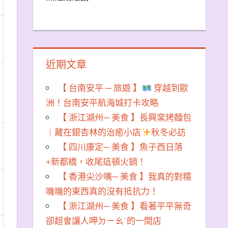
近期文章
【 台南安平 ─ 旅遊 】
穿越到歐
洲！台南安平航海城打卡攻略
【 浙江湖州─ 美食 】長興窯烤麵包
｜藏在銀杏林的治癒小店
秋冬必訪
【 四川康定─ 美食 】魚子西日落
+新都橋，收尾這頓火鍋！
【 香港尖沙嘴─ 美食 】我真的對糯
嘰嘰的東西真的沒有抵抗力！
【 浙江湖州─ 美食 】看著平平無奇
卻超會讓人呷ㄉㄧㄠˊ的一間店