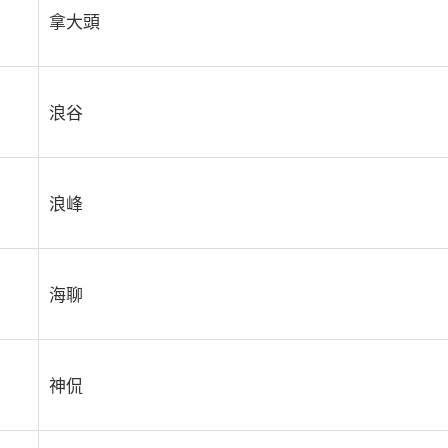
拿大頭
浪谷
浪峰
海聊
神侃