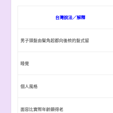
台灣說法／解釋
男子頭髮由鬢角起都向後梳的髮式留
睡覺
個人風格
面容比實際年齡顯得老