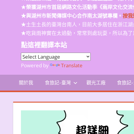
★
榮獲
湖州市首屆網路文化活動季
《兩岸文化交流
★與湖州市新聞傳媒中心合作南太湖號專欄。
按我
★土生土長的臺灣台南人，目前大多居住在浙江湖
★吃貨雨神實在太過動，常常到處玩耍，所以為了
點這裡翻譯本站
Powered by
Translate
關於我
食旅記-臺灣
觀光工廠
食旅記