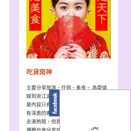
吃貨雨神
主要分享旅游、住宿、美食。 為愛遠
嫁到浙江湖州的台南天秤座女子。 文
章內容只有非常口語易懂的描述，沒
有深奧的專有名詞。 熱門景點我也會
去湊熱鬧，但我更愛冷門小眾景點。
偶爾也會分享在大陸生活的小撇步，