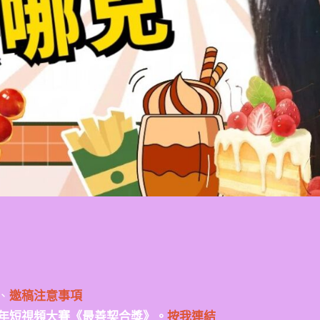
、
邀稿注意事項
年短視頻大賽《最善契合獎》。
按我連結