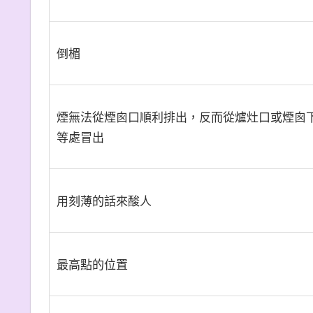
倒楣
煙無法從煙囪口順利排出，反而從爐灶口或煙囪
等處冒出
用刻薄的話來酸人
最高點的位置