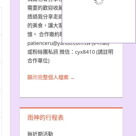
需要的歡迎收藏文章。 希望大家能夠
透過我分享走過的旅遊景點和品嚐過
的美食，讓大家都能夠擁有美好的回
憶。 合作邀約聯繫方式：
patienceru@yahoo.com.tw (e-mail)
或粉絲團私訊 微信：cyx8410 (請註明
合作單位)
顯示完整個人檔案 →
雨神的行程表
無近期活動