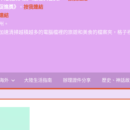
促進獎》
。
按我連結
連結
州。
加速清掃越積越多的電腦檔裡的旅遊和美食的檔案夾，格子
-海外
大陸生活指南
辦理證件分享
歷史、神話故