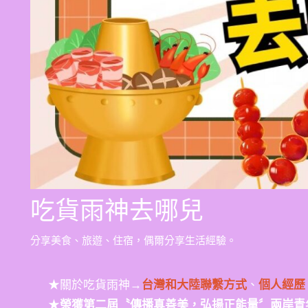
吃貨雨神去哪兒
分享美食、旅遊、住宿，偶爾分享生活經驗。
★關於吃貨雨神→
台灣和大陸聯繫方式
、
個人經歷
★
榮獲第二屆〝傳播真善美，弘揚正能量〞兩岸青