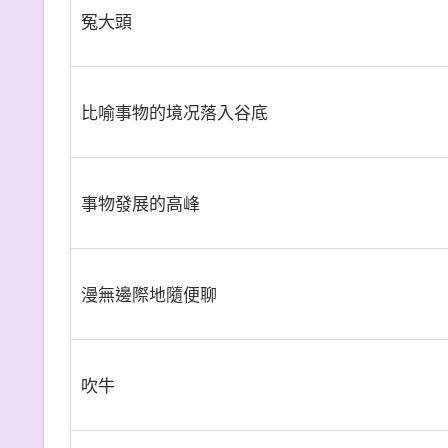
冤大頭
比喻事物的境况落入谷底
事物發展的高峰
漫無邊際地隨便聊
吹牛