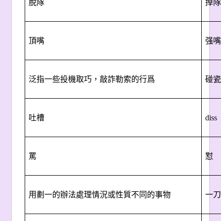
脫隊
掉隊
頂嘴
强嘴
泛指一些投機取巧，敲詐勒索的行爲
碰瓷
吐槽
diss
罵
懟
用劃一的辦法處理情況或性質不同的事物
一刀