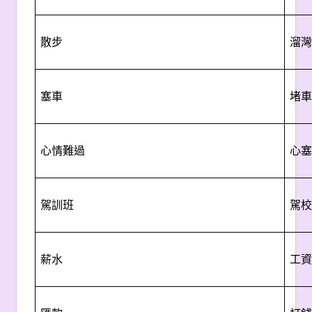
散步
溜灣
塞車
堵車
心情難過
心塞
駕訓班
駕校
薪水
工資