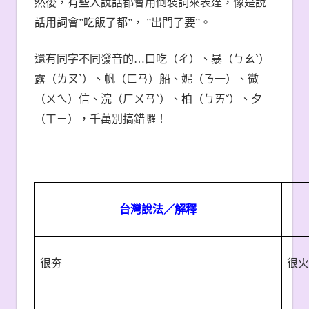
然後，有些人說話都會用倒裝詞來表達，像是說
話用詞會
”
吃飯了都
”
，
”
出門了要
”
。
還有同字不同發音的
…
口吃（ㄔ）、暴（ㄅㄠˋ）
露（ㄌㄡˋ）、帆（ㄈㄢ）船、妮（ㄋ一）、微
（ㄨㄟ）信、浣（ㄏㄨㄢˋ）、柏（ㄅㄞˇ）、夕
（ㄒㄧ），千萬別搞錯囉！
台灣說法／解釋
很夯
很火