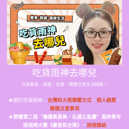
Skip
to
content
吃貨雨神去哪兒
分享美食、旅遊、住宿，偶爾分享生活經驗。
★關於吃貨雨神→
台灣和大陸聯繫方式
、
個人經歷
、
邀稿注意事項
★
榮獲第二屆〝傳播真善美，弘揚正能量〞兩岸青年
短視頻大賽《最善契合獎》。
按我連結