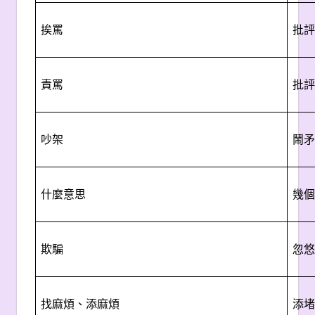
挨罵
批評
責罵
批評
吵架
鬧矛
什麼意思
幾個
欺騙
忽悠
找麻煩、添麻煩
添堵