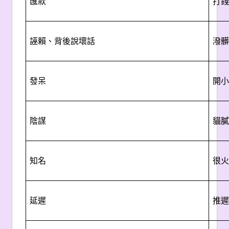
匯款
打錢
誣賴、背後說壞話
潑髒
發呆
開小
陰謀
貓膩
知名
很火
延遲
推遲