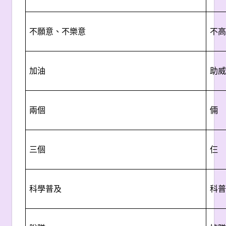
不願意、不樂意
不高
加油
助威
兩個
倆
三個
仨
科學普及
科普