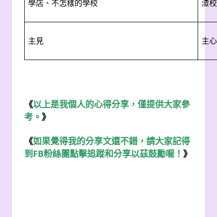
學店、不怎樣的學校
渣校
主見
主心
《
以上是我個人的心得分享，僅提供大家參
考。
》
《
如果覺得我的分享文還不錯，請大家記得
FB
到
粉絲團點擊追蹤和分享以茲鼓勵喔！
》