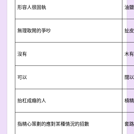
形容人很固執
油鹽
無理取鬧的爭吵
扯皮
沒有
木有
可以
闊以
抬杠成癮的人
槓精
指精心策劃的應對某種情況的招數
套路