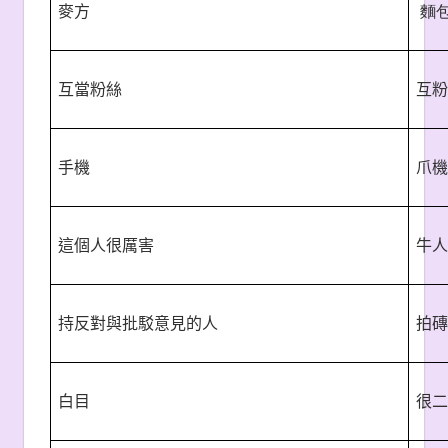
麥方
麵
互當粉絲
互粉
手機
爪機
這個人很厲害
牛人
持反對與批駁意見的人
拍磚
白目
很二