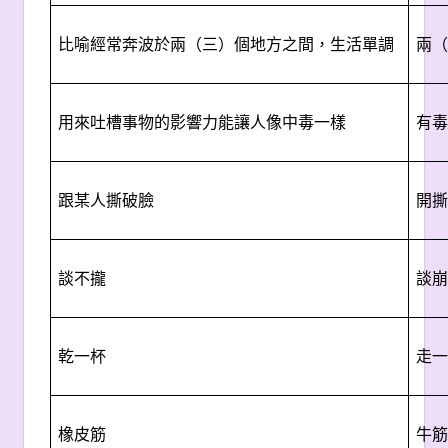
比喻經常奔波於兩（三）個地方之間，生活單調
兩（
用來吐槽事物的影響力能讓人像中毒一樣
有毒
跟某人撕破臉
開撕
談不攏
談崩
乾一杯
走一
橡皮筋
牛筋