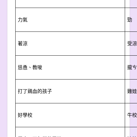
力氣
勁
著涼
受涼
慫恿、教唆
攛ㄘ
打了鶏血的孩子
雞娃
好學校
牛校