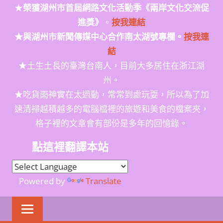
★
榮獲
湖州市首屆網路文化活動季
《兩岸文化交流促
進獎》
。
按我連結
★與湖州市新聞傳媒中心合作南太湖號專欄。
按我連
結
★土生土長的臺灣台南人，目前大多居住在浙江湖
州。
★吃貨雨神實在太過動，常常到處玩耍，所以為了加
速清掃越積越多的電腦檔裡的旅遊和美食的檔案夾，
格子裡的文章會有部份是多年的回憶錄。
點這裡翻譯本站
Powered by
Translate