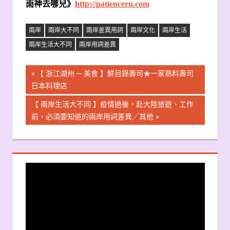
雨神去哪兒》
http://patienceru.com
兩岸
兩岸大不同
兩岸差異用詞
兩岸文化
兩岸生活
兩岸生活大不同
兩岸用詞差異
文
Previous
【 浙江湖州 ─ 美食 】鮮目錄壽司★一家熟料壽司
Post:
日本料理店
章
Next
【 兩岸生活大不同 】疫情過後，赴大陸旅遊、工作
導
Post:
前，必須要知道的兩岸用詞差異╱其他
覽