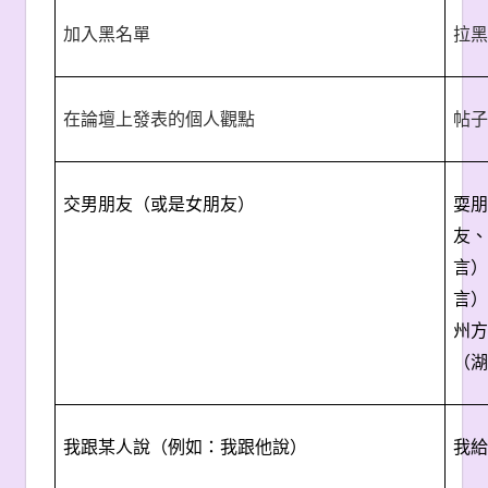
加入黑名單
拉黑
在論壇上發表的個人觀點
帖子
交男朋友（或是女朋友）
耍朋
友、
言）
言）
州方
（湖
我跟某人說（例如：我跟他說）
我給