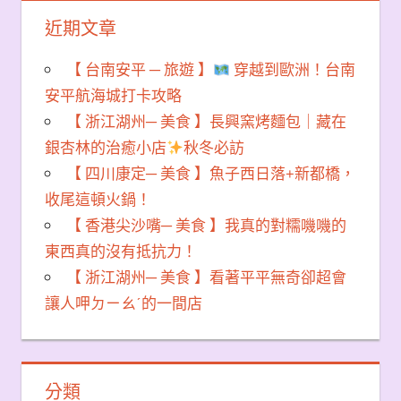
近期文章
【 台南安平 ─ 旅遊 】
穿越到歐洲！台南
安平航海城打卡攻略
【 浙江湖州─ 美食 】長興窯烤麵包｜藏在
銀杏林的治癒小店
秋冬必訪
【 四川康定─ 美食 】魚子西日落+新都橋，
收尾這頓火鍋！
【 香港尖沙嘴─ 美食 】我真的對糯嘰嘰的
東西真的沒有抵抗力！
【 浙江湖州─ 美食 】看著平平無奇卻超會
讓人呷ㄉㄧㄠˊ的一間店
分類