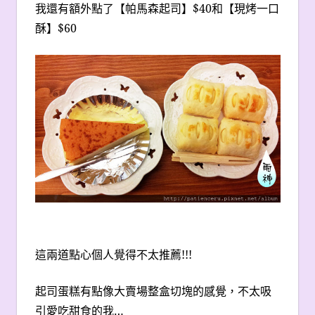
我還有額外點了【帕馬森起司】$40和【現烤一口
酥】$60
這兩道點心個人覺得不太推薦!!!
起司蛋糕有點像大賣場整盒切塊的感覺，不太吸
引愛吃甜食的我…