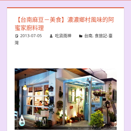
【台南麻豆－美食】濃濃鄉村風味的阿
蜜家廚料理
2013-07-05
吃貨雨神
台南
,
食旅記-臺
灣