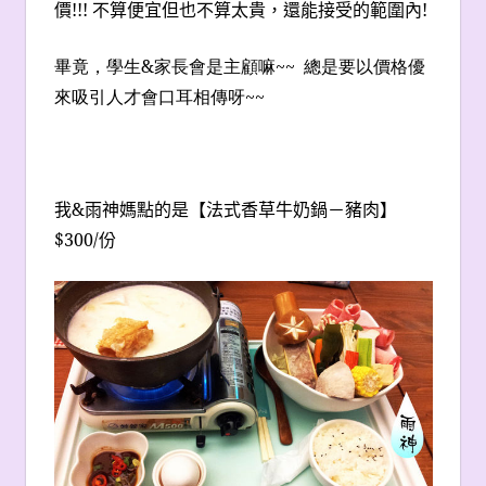
價!!! 不算便宜但也不算太貴，還能接受的範圍內!
畢竟，學生
&
家長會是主顧嘛
~~
總是要以價格優
來吸引人才會口耳相傳呀
~~
我&雨神媽點的是【法式香草牛奶鍋－豬肉】
$300/份