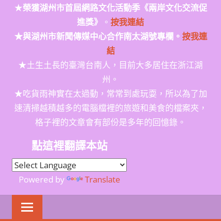
★
榮獲
湖州市首屆網路文化活動季
《兩岸文化交流促
進獎》
。
按我連結
★與湖州市新聞傳媒中心合作南太湖號專欄。
按我連
結
★土生土長的臺灣台南人，目前大多居住在浙江湖
州。
★吃貨雨神實在太過動，常常到處玩耍，所以為了加
速清掃越積越多的電腦檔裡的旅遊和美食的檔案夾，
格子裡的文章會有部份是多年的回憶錄。
點這裡翻譯本站
Powered by
Translate