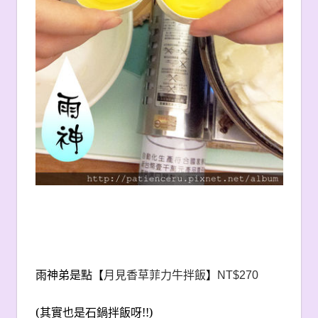
雨神弟是點【
月見香草菲力牛拌飯
】
NT$270
(
其實也是石鍋拌飯呀!!)