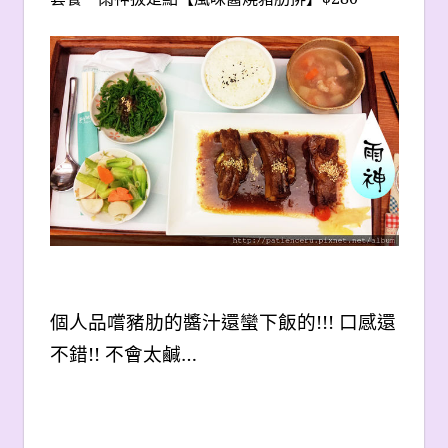
個人品嚐豬肋的醬汁還蠻下飯的!!! 口感還
不錯!! 不會太鹹…