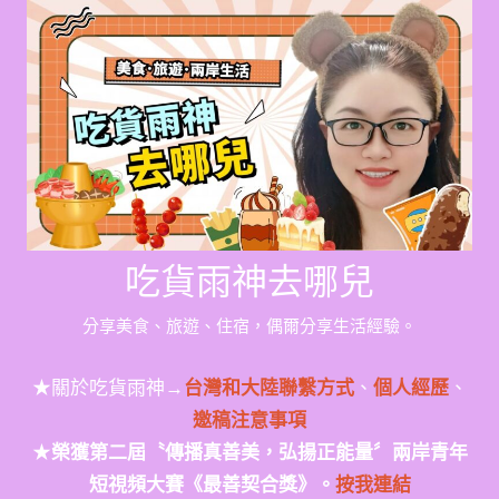
Skip
to
content
吃貨雨神去哪兒
分享美食、旅遊、住宿，偶爾分享生活經驗。
★關於吃貨雨神→
台灣和大陸聯繫方式
、
個人經歷
、
邀稿注意事項
★
榮獲第二屆〝傳播真善美，弘揚正能量〞兩岸青年
短視頻大賽《最善契合獎》。
按我連結