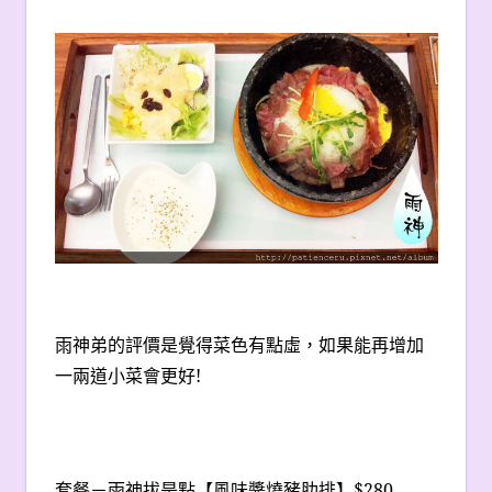
雨神弟的評價是覺得菜色有點虛，如果能再增加
一兩道小菜會更好!
套餐－雨神拔是點【風味醬燒豬肋排】$280