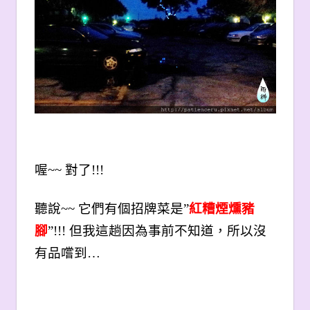
喔~~ 對了!!!
聽說~~ 它們有個招牌菜是”
紅糟煙燻豬
腳
”!!! 但我這趟因為事前不知道，所以沒
有品嚐到…