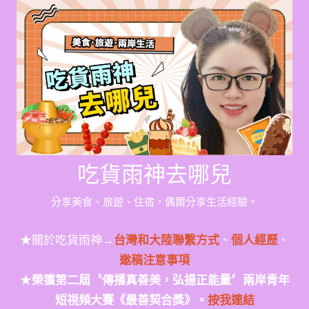
Skip
to
content
吃貨雨神去哪兒
分享美食、旅遊、住宿，偶爾分享生活經驗。
★關於吃貨雨神→
台灣和大陸聯繫方式
、
個人經歷
、
邀稿注意事項
★
榮獲第二屆〝傳播真善美，弘揚正能量〞兩岸青年
短視頻大賽《最善契合獎》。
按我連結