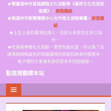
★
榮獲
湖州市首屆網路文化活動季
《兩岸文化交流促
進獎》
。
按我連結
★與湖州市新聞傳媒中心合作南太湖號專欄。
按我連
結
★土生土長的臺灣台南人，目前大多居住在浙江湖
州。
★吃貨雨神實在太過動，常常到處玩耍，所以為了加
速清掃越積越多的電腦檔裡的旅遊和美食的檔案夾，
格子裡的文章會有部份是多年的回憶錄。
點這裡翻譯本站