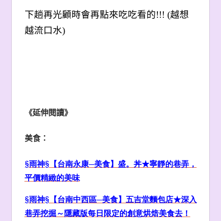
下趟再光顧時會再點來吃吃看的!!! (越想
越流口水
)
《延伸閱讀》
美食：
§雨神§【台南永康─美食】盛。丼★寧靜的巷弄，
平價精緻的美味
§雨神§【台南中西區─美食】五吉堂麵包店★深入
巷弄挖掘～隱藏版每日限定的創意烘焙美食去！