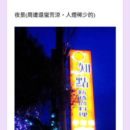
夜景(周遭還蠻荒涼，人煙稀少的)