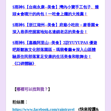
§雨神§【台南永康─美食】灣內小寶手工包子、饅
頭★
會噴汁的肉包！一吃會上癮的大推薦！
§雨神§【浙江湖州─美食】府廟小吃街－麥香園★
深入巷弄挖掘當地知名連鎖老店的美食去！
§雨神§【嘉義
阿里山
─美食】2
訪YUYUPAS
優遊
吧斯
鄒族文化部落園區－瑪翡餐廳★深入山區體
驗原住民部落富足安康的生活美食和歌舞去！
《口碑體驗》
【
哪裡可以找到我？
】
粉絲團：
(
快來按讚&
https://www.facebook.com/raintravel