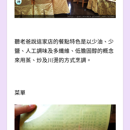
聽老爸說這家店的餐點特色是以
少油、少
鹽、人工調味及多纖維、低膽固醇的概念
來用蒸、炒及川燙的
方式
烹調。
菜單