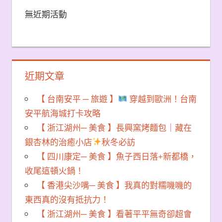
無近期活動
近期文章
【 台南安平 ─ 旅遊 】
穿越到歐洲！台南
安平航海城打卡攻略
【 浙江湖州─ 美食 】長興窯烤麵包｜藏在
銀杏林的治癒小店
秋冬必訪
【 四川康定─ 美食 】魚子西日落+新都橋，
收尾這頓火鍋！
【 香港尖沙嘴─ 美食 】我真的對糯嘰嘰的
東西真的沒有抵抗力！
【 浙江湖州─ 美食 】看著平平無奇卻超會