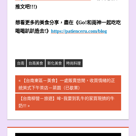
推文吧
!!!)
想看更多的美食分享，盡在《Go!
和雨神一起吃吃
喝喝趴趴造去
!
》
https://patienceru.com/blog
台南
台南美食
新化美食
時尚料理
文
Previous
【台南東區－美食】一處販賣悠閒，收買情緒的正
Post:
統英式下午茶店－棻園（已歇業）
章
Next
【台南柳營－旅遊】哞~我要到乳牛的家買現擠的牛
導
Post:
奶!!!
覽