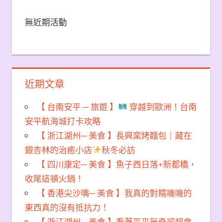
無近期活動
近期文章
【 台南安平 ─ 旅遊 】
穿越到歐洲！台南
安平航海城打卡攻略
【 浙江湖州─ 美食 】長興窯烤麵包｜藏在
銀杏林的治癒小店
秋冬必訪
【 四川康定─ 美食 】魚子西日落+新都橋，
收尾這頓火鍋！
【 香港尖沙嘴─ 美食 】我真的對糯嘰嘰的
東西真的沒有抵抗力！
【 浙江湖州─ 美食 】看著平平無奇卻超會