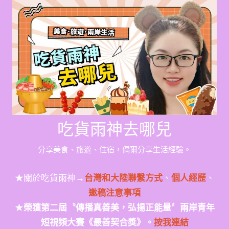
Skip
to
content
吃貨雨神去哪兒
分享美食、旅遊、住宿，偶爾分享生活經驗。
★關於吃貨雨神→
台灣和大陸聯繫方式
、
個人經歷
、
邀稿注意事項
★
榮獲第二屆〝傳播真善美，弘揚正能量〞兩岸青年
短視頻大賽《最善契合獎》。
按我連結