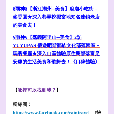
§雨神§【浙江湖州─美食】府廟小吃街－
麥香園★
深入巷弄挖掘當地知名連鎖老店
的美食去！
§雨神§【嘉義
阿里山
─美食】2
訪
YUYUPAS
優遊吧斯
鄒族文化部落園區－
瑪翡餐廳★深入山區體驗原住民部落富足
安康的生活美食和歌舞去！《口碑體驗》
【
哪裡可以找到我？
】
粉絲團：
https://www.facebook.com/raintravel
(
快