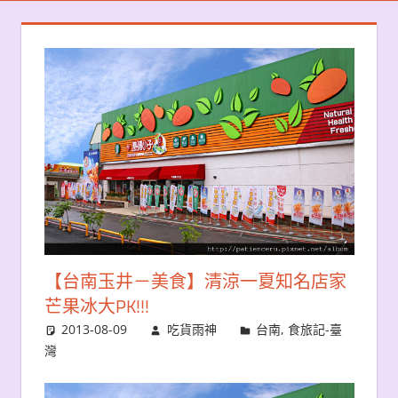
【台南玉井－美食】清涼一夏知名店家
芒果冰大PK!!!
2013-08-09
吃貨雨神
台南
,
食旅記-臺
灣