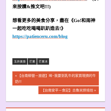
來按讚&推文吧!!!)
想看更多的美食分享，盡在《Go!和雨神
一起吃吃喝喝趴趴造去!》
https://patienceru.com/blog
玉井美食
芒果
芒果冰
文
Previous
【台南柳營－旅遊】哞~我要到乳牛的家買現擠的牛
Post:
奶!!!
章
Next
【台南安平－食記】古魯米烘培坊
導
Post:
覽