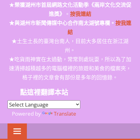
★
榮獲
湖州市首屆網路文化活動季
《兩岸文化交流促
進獎》
。
按我連結
★與湖州市新聞傳媒中心合作南太湖號專欄。
按我連
結
★土生土長的臺灣台南人，目前大多居住在浙江湖
州。
★吃貨雨神實在太過動，常常到處玩耍，所以為了加
速清掃越積越多的電腦檔裡的旅遊和美食的檔案夾，
格子裡的文章會有部份是多年的回憶錄。
點這裡翻譯本站
Powered by
Translate