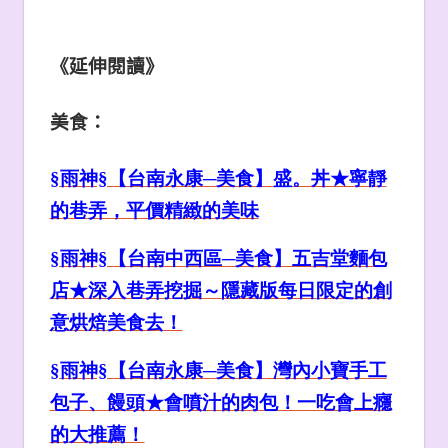
《延伸閱讀》
美食：
§雨神§【台南永康─美食】盛。丼★寧靜
的巷弄，平價精緻的美味
§雨神§【台南中西區─美食】五吉堂麵包
店★深入巷弄挖掘～隱藏版每日限定的創
意烘焙美食去！
§雨神§【台南永康─美食】灣內小寶手工
包子、饅頭★
會噴汁的肉包！一吃會上癮
的大推薦！