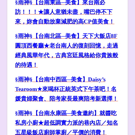
§雨神§【台南東區─美食】來台南必
訪！！！★讓人意猶未盡，嘴巴停不下
來，妳會自動放棄減肥的高CP
值美食！
§雨神§【台南北區─美食】天下大飯店8F
圓頂西餐廳★老台南人的復刻回憶，走過
經典風華年代，古典
宮廷風格
給你貴族般
的待遇！
§雨神§【台南中西區─美食】Daisy’s
Tearoom
★來喝杯
正統英式下午茶
吧！
名
媛貴婦
聚會
、陪考家長
最爽陪考
新選擇
！
§雨神§【台南永康區─美食邀約】就醬吃
私房小廚★超低調實力派的巷內店／知名
五星級飯店廚師掌廚／平價的消費！