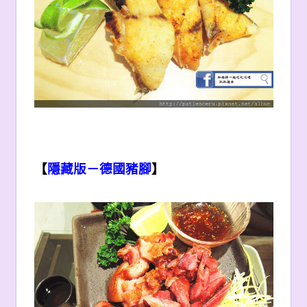
【
隱藏版－德國豬腳
】