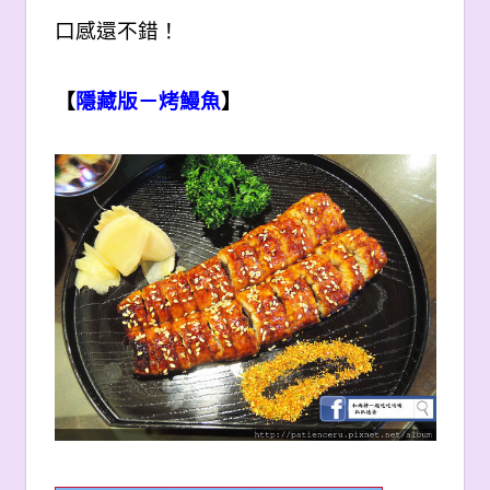
口感還不錯！
【
隱藏版－烤鰻魚
】