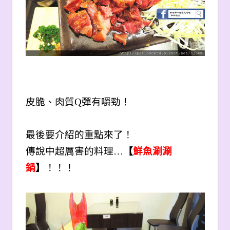
皮脆、肉質Q彈有嚼勁！
最後要介紹的重點來了！
傳說中超厲害的料理…
【
鮮魚涮涮
鍋
】
！！！