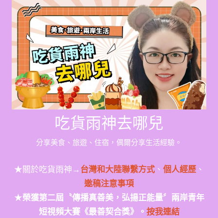
Skip
to
content
吃貨雨神去哪兒
分享美食、旅遊、住宿，偶爾分享生活經驗。
★關於吃貨雨神→
台灣和大陸聯繫方式
、
個人經歷
、
邀稿注意事項
★
榮獲第二屆〝傳播真善美，弘揚正能量〞兩岸青年
短視頻大賽《最善契合獎》。
按我連結