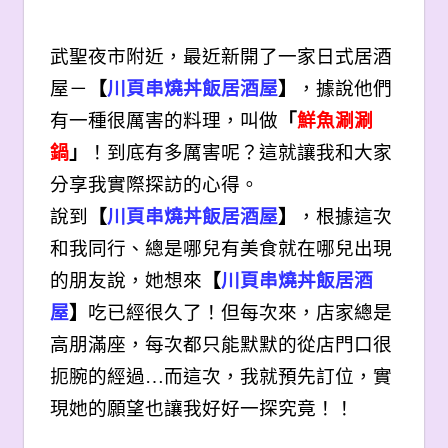
武聖夜市附近，最近新開了一家日式居酒
屋－
【
川頁串燒丼飯居酒屋
】
，據說他們
有一種很厲害的料理，叫做
「
鮮魚涮涮
鍋
」
！到底有多厲害呢？這就讓我和大家
分享我實際探訪的心得。
說到
【
川頁串燒丼飯居酒屋
】
，根據這次
和我同行、總是哪兒有美食就在哪兒出現
的朋友說，她想來
【
川頁串燒丼飯居酒
屋
】
吃已經很久了！但每次來，店家總是
高朋滿座，每次都只能默默的從店門口很
扼腕的經過…而這次，我就預先訂位，實
現她的願望也讓我好好一探究竟！！