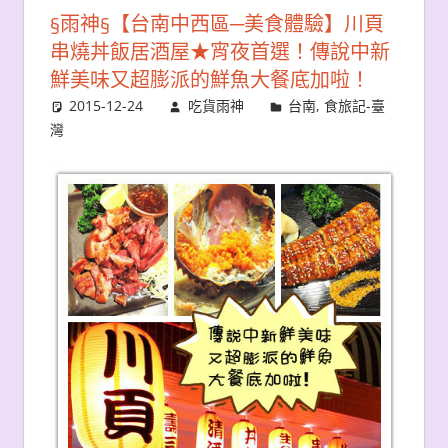
§雨神§【台南中西區─美食體驗】川頁
串燒丼飯居酒屋★宵夜首選！傳說中新
鮮美味又超膨派的鮮魚大餐底加啦！
2015-12-24
吃貨雨神
台南
,
食旅記-臺
灣