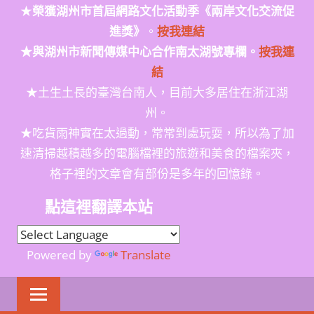
★
榮獲
湖州市首屆網路文化活動季
《兩岸文化交流促
進獎》
。
按我連結
★與湖州市新聞傳媒中心合作南太湖號專欄。
按我連
結
★土生土長的臺灣台南人，目前大多居住在浙江湖
州。
★吃貨雨神實在太過動，常常到處玩耍，所以為了加
速清掃越積越多的電腦檔裡的旅遊和美食的檔案夾，
格子裡的文章會有部份是多年的回憶錄。
點這裡翻譯本站
Powered by
Translate