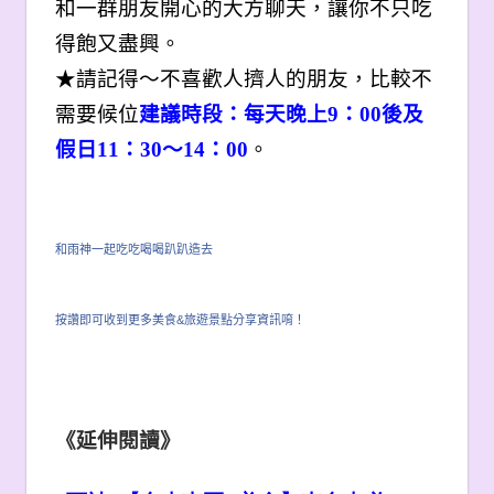
和一群朋友開心的大方聊天，讓你不只吃
得飽又盡興。
★請記得～不喜歡人擠人的朋友，比較不
需要候位
建議時段：每天晚上9：00後及
假日11：30～14：00
。
和雨神一起吃吃喝喝趴趴造去
按讚即可收到更多美食&旅遊景點分享資訊唷！
《延伸閱讀》