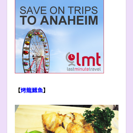
【
烤龍鱈魚
】