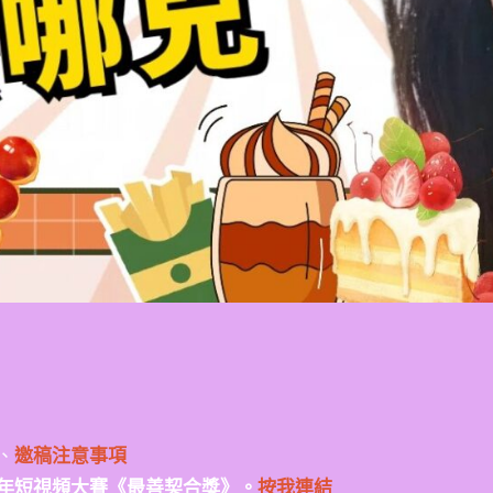
、
邀稿注意事項
年短視頻大賽《最善契合獎》。
按我連結