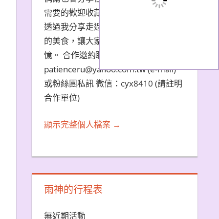
需要的歡迎收藏文章。 希望大家能夠
透過我分享走過的旅遊景點和品嚐過
的美食，讓大家都能夠擁有美好的回
憶。 合作邀約聯繫方式：
patienceru@yahoo.com.tw (e-mail)
或粉絲團私訊 微信：cyx8410 (請註明
合作單位)
顯示完整個人檔案 →
雨神的行程表
無近期活動