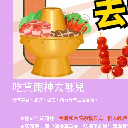
吃貨雨神去哪兒
分享美食、旅遊、住宿，偶爾分享生活經驗。
★關於吃貨雨神→
台灣和大陸聯繫方式
、
個人經歷
★
榮獲第二屆〝傳播真善美，弘揚正能量〞兩岸青