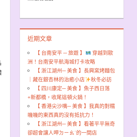
近期文章
【 台南安平 ─ 旅遊 】
穿越到歐
洲！台南安平航海城打卡攻略
品
【 浙江湖州─ 美食 】長興窯烤麵包
體
｜藏在銀杏林的治癒小店
秋冬必訪
【 四川康定─ 美食 】魚子西日落
+新都橋，收尾這頓火鍋！
【 香港尖沙嘴─ 美食 】我真的對糯
嘰嘰的東西真的沒有抵抗力！
【 浙江湖州─ 美食 】看著平平無奇
卻超會讓人呷ㄉㄧㄠˊ的一間店