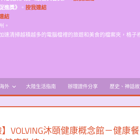
促進獎》
。
按我連結
連結
州。
加速清掃越積越多的電腦檔裡的旅遊和美食的檔案夾，格子
-海外
大陸生活指南
辦理證件分享
歷史、神話故
】VOLVING沐頤健康概念館－健康餐