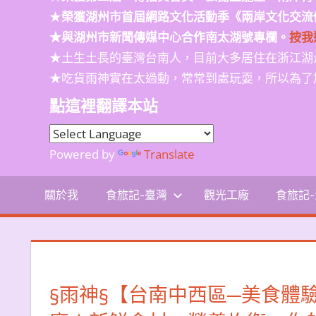
★
榮獲
湖州市首屆網路文化活動季
《兩岸文化交流
★與湖州市新聞傳媒中心合作南太湖號專欄。
按我
★土生土長的臺灣台南人，目前大多居住在浙江湖
★吃貨雨神實在太過動，常常到處玩耍，所以為了
點這裡翻譯本站
Powered by
Translate
關於我
食旅記-臺灣
觀光工廠
食旅記
§雨神§【台南中西區─美食體驗