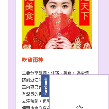
吃貨雨神
主要分享旅游、住宿、美食。 為愛遠
嫁到浙江湖州的台南天秤座女子。 文
章內容只有非常口語易懂的描述，沒
有深奧的專有名詞。 熱門景點我也會
去湊熱鬧，但我更愛冷門小眾景點。
偶爾也會分享在大陸生活的小撇步，