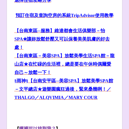
選擇住宿攻略分享
預訂住宿及查詢空房的系統TripAdvisor
使用教學
【台南東區─服務】
維達都會生活俱樂部
－怡
SPA
✬
讓妳放鬆舒壓又可以保養美美肌膚的好去
處！
【台南東區－美容SPA
】
放鬆美學生活SPA
館－
龍
山店★在忙碌的生活裡，總是要在午休時偶爾愛
自己～放鬆一下！
§雨神§【台南安平區─美容SPA
】放鬆美學SPA
館
－文平總店★遊樂園瘋狂過後，緊來桑幾咧！／
THALGO
／ALQVIMIA
／MARY COUR
【
哪裡可以找到我？
】