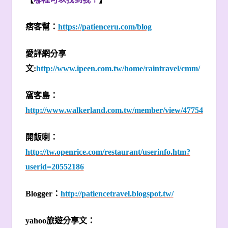
痞客幫：
https://patienceru.com/blog
愛評網分享
文
:
http://www.ipeen.com.tw/home/raintravel/cmm/
窩客島：
http://www.walkerland.com.tw/member/view/47754
開飯喇：
http://tw.openrice.com/restaurant/userinfo.htm?
userid=20552186
Blogger
：
http://patiencetravel.blogspot.tw/
yahoo
旅遊分享文：