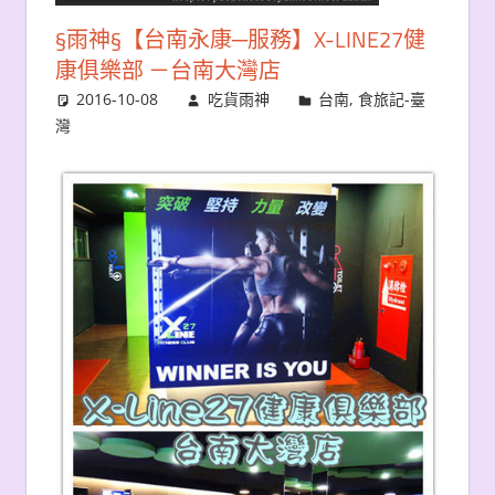
§雨神§【台南永康─服務】X-LINE27健
康俱樂部 －台南大灣店
2016-10-08
吃貨雨神
台南
,
食旅記-臺
灣