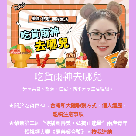
Skip
to
content
吃貨雨神去哪兒
分享美食、旅遊、住宿，偶爾分享生活經驗。
★關於吃貨雨神→
台灣和大陸聯繫方式
、
個人經歷
、
邀稿注意事項
★
榮獲第二屆〝傳播真善美，弘揚正能量〞兩岸青年
短視頻大賽《最善契合獎》。
按我連結