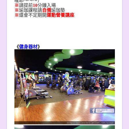
喔耶～～～）
※
請提前
10
分鐘入場
※
瑜珈課程請
自備
瑜珈墊
※
還會不定期開
運動營養講座
《
健身器材
》