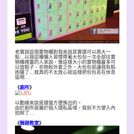
老實說這個置物櫃對我來說其實還可以再大一
點…以我這種懶人習慣帶著大包包一次全部往置
物櫃裡塞的人來說，像這樣大小的置物櫃最多可
以放鞋子、衣物和外套之外，大包包就讓我有點
困擾了…我真的不太放心就這樣把包包丟在休息
區啊…
《
廁所
》
以動線來說是還蠻方便進出的。
由於廁所是屬於個人隱私區域，我就不方便入內
拍照了…
《
舞蹈教室
》