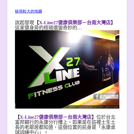
檢視較大的地圖
說起發現
【
X-Line27
健康俱樂部－台南大灣店
】
這家健身房的經過還蠻奇妙的…
【
X-Line27
健康俱樂部－台南大灣店
】
位於台北
富邦銀行的永康分行樓上，如果是在這裡土生土
長的老鄰居都知道，這個位置的前身是「永康桌
球訓練中心」。