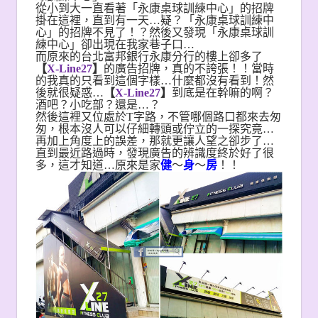
從小到大一直看著「永康桌球訓練中心」的招牌
掛在這裡，直到有一天…疑？
「永康桌球訓練中
心」的招牌不見了！？然後又發現「永康桌球訓
練中心」卻出現在我家巷子口…
而原來的台北富邦銀行永康分行的樓上卻多了
【
X-Line27
】
的廣告招牌，真的不誇張！！當時
的我真的只看到這個字樣…什麼都沒有看到！然
後就很疑惑…
【
X-Line27
】
到底是在幹嘛的啊？
酒吧？小吃部？還是…？
然後這裡又位處於T字路，不管哪個路口都來去匆
匆，根本沒人可以仔細轉頭或佇立的一探究竟…
再加上角度上的誤差，那就更讓人望之卻步了…
直到最近路過時，發現廣告的辨識度終於好了很
多，這才知道…原來是家
健
～
身
～
房
！！