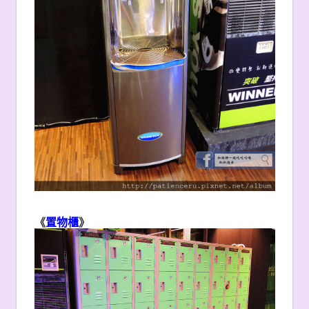
《
置物櫃
》