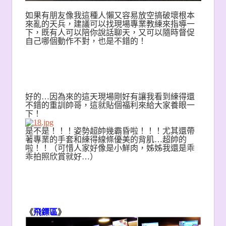
如果有朋友像我這種人懶又容易放空搞破壞根本
來亂的天兵，建議可以找現場專業教練來指導一
下，既有人可以陪你說話聊天，又可以隨時督促
自己哪個動作不對，也是不錯的！
好的…因為來的這天現場剛好有讓我看到練得還
不錯的重訓帥哥，這就貼個福利來給大家養眼一
下！
是不是！！！姿勢超帥幾霸昏啦！！！
尤其還帶
著專業的手套和練得線條優美的背肌…超帥的
啦！！
（可惜人家好像是小鮮肉，姊姊我還是乖
乖拍照欣賞就好…
）
《
飛鏢區
》