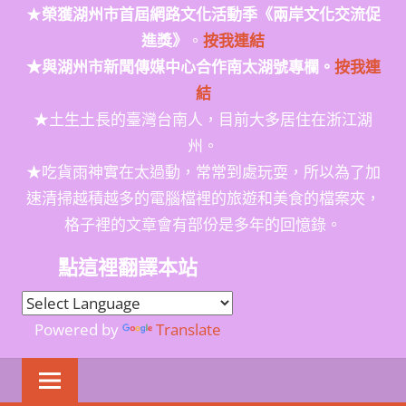
★
榮獲
湖州市首屆網路文化活動季
《兩岸文化交流促
進獎》
。
按我連結
★與湖州市新聞傳媒中心合作南太湖號專欄。
按我連
結
★土生土長的臺灣台南人，目前大多居住在浙江湖
州。
★吃貨雨神實在太過動，常常到處玩耍，所以為了加
速清掃越積越多的電腦檔裡的旅遊和美食的檔案夾，
格子裡的文章會有部份是多年的回憶錄。
點這裡翻譯本站
Powered by
Translate