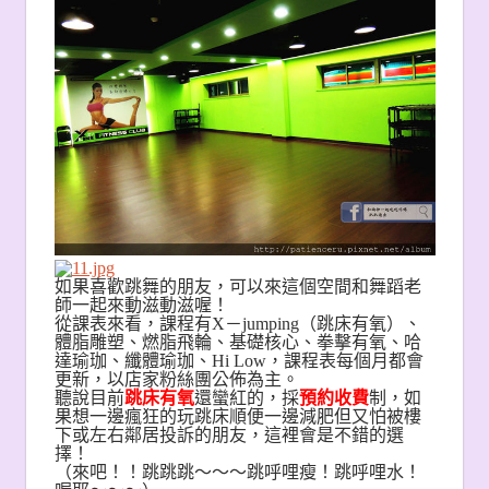
如果喜歡跳舞的朋友，可以來這個空間和舞蹈老
師一起來動滋動滋喔！
從課表來看，課程有X－jumping（跳床有氧）、
體脂雕塑、燃脂飛輪、基礎核心、拳擊有氧、哈
達瑜珈、纖體瑜珈、Hi Low，課程表每個月都會
更新，以店家粉絲團公佈為主。
聽說目前
跳床有氧
還蠻紅的，採
預約收費
制，如
果想一邊瘋狂的玩跳床順便一邊減肥但又怕被樓
下或左右鄰居投訴的朋友，這裡會是不錯的選
擇！
（來吧！！跳跳跳～～～跳呼哩瘦！跳呼哩水！