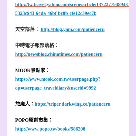
http://tw.travel.yahoo.com/scene/article/1372277948943-
5323c943-64da-46bf-bc0b-cfe12c39ec7b
天空部落：
http://blog.yam.com/patienceru
中時電子報部落格：
http://newsblog.chinatimes.com/patienceru
MOOK
景點家：
https://www.mook.com.tw/userpage.php?
op=userpage_traveldiary&userid=9992
旅魔人：
https://triper.darkwing.co/patienceru
POPO
原創市集：
http://www.popo.tw/books/586208