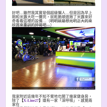
好吧…雖然我其實是個超級懶人…但是因為早上
剛和米露大吃一攤完，就乾脆順道揪了米露來好
奇看看這裡的設備…（
明明就是想光明正大的來
欣賞來重訓的帥哥吧…
）
我家附近這幾年不知不覺地也開了幾家健身房，
除了
【
X-Line27
】
還有一家「深呼吸」，感覺兩
家在