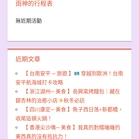
雨神的行程表
無近期活動
近期文章
【 台南安平 ─ 旅遊 】
穿越到歐洲！台南
安平航海城打卡攻略
【 浙江湖州─ 美食 】長興窯烤麵包｜藏在
銀杏林的治癒小店
秋冬必訪
【 四川康定─ 美食 】魚子西日落+新都橋，
收尾這頓火鍋！
【 香港尖沙嘴─ 美食 】我真的對糯嘰嘰的
東西真的沒有抵抗力！