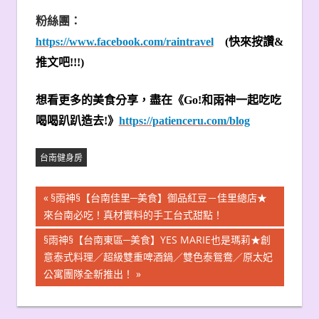
粉絲團：
https://www.facebook.com/raintravel
(
快來按讚&
推文吧!!!)
想看更多的美食分享，盡在《Go!和雨神一起吃吃
喝喝趴趴造去!》
https://patienceru.com/blog
台南健身房
文
Previous
§雨神§【台南佳里─美食】御品紅豆－佳里總店★
Post:
來台南必吃！真材實料的手工台式甜點！
章
Next
§雨神§【台南東區─美食】YES MARIE也是瑪莉★創
導
Post:
意泰式料理／超級雙重啤酒鍋／雙色泰鴛鴦／原太妃
公寓團隊全新推出！
覽