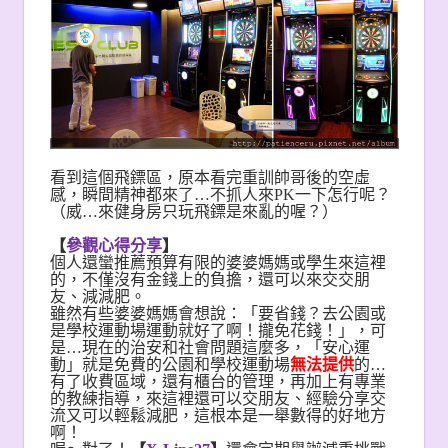
看到這個飛鏢區，原本看完重訓帥哥後的空虛
感，瞬間精神都來了…不抓人來PK一下怎行呢？
（威…來健身房只玩飛鏢是來亂的喔？）
【
參觀心得分享
】
個人還蠻推薦預算有限的婆婆媽媽或學生來這裡
的，不僅沒有金錢上的負擔，還可以來交交朋
友、減減肥。
雖然有些婆婆媽媽會想說：「要省錢？去公園或
是學校運動場運動就好了啊！攏免花錢！」，可
是…現在的治安和社會問題這麼多，「安心運
動」就是免費的公園和學校運動場
無法提供
的…
有了收費區域，還有櫃台的管理，再加上有專業
的教練指導，來這裡還可以交朋友、經驗分享交
流又可以輕鬆減肥，這根本是一舉數得的好地方
啊！