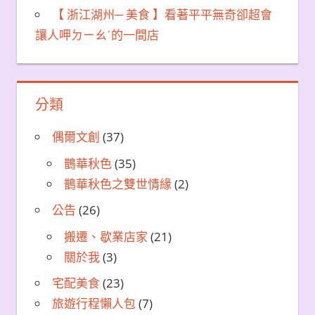
【 浙江湖州─ 美食 】看著平平無奇卻超會
讓人呷ㄉㄧㄠˊ的一間店
分類
偶爾文創
(37)
鵲華秋色
(35)
鵲華秋色之雙世情緣
(2)
公告
(26)
搬遷、歇業店家
(21)
關於我
(3)
宅配美食
(23)
旅遊行程懶人包
(7)