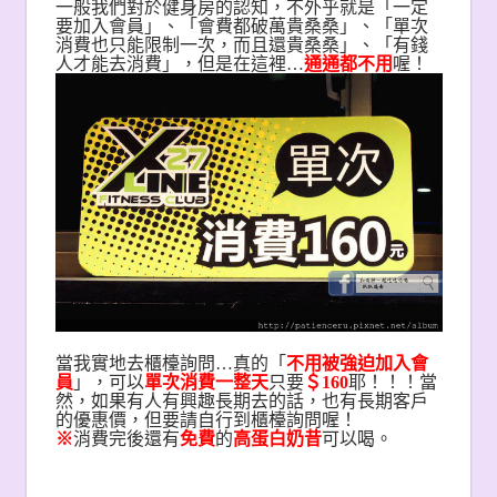
一般我們對於健身房的認知，不外乎就是「一定
要加入會員」、「會費都破萬貴桑桑」、「單次
消費也只能限制一次，而且還貴桑桑」、「有錢
人才能去消費」，但是在這裡…
通通都不用
喔！
當我實地去櫃檯詢問…真的「
不用被強迫加入會
員
」，可以
單次消費一整天
只要
＄160
耶！！！當
然，如果有人有興趣長期去的話，也有長期客戶
的優惠價，但要請自行到櫃檯詢問喔！
※
消費完後還有
免費
的
高蛋白奶昔
可以喝。