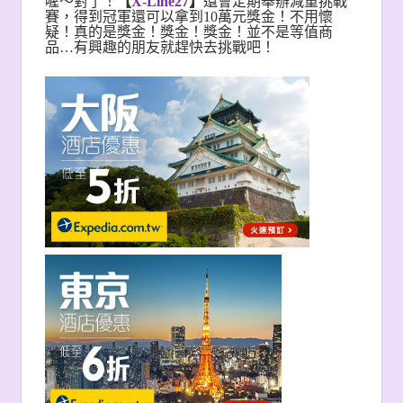
喔～對了！
【
X-Line27
】
還會定期舉辦減重挑戰
賽，得到冠軍還可以拿到10萬元獎金！不用懷
疑！真的是獎金！獎金！獎金！並不是等值商
品…有興趣的朋友就趕快去挑戰吧！