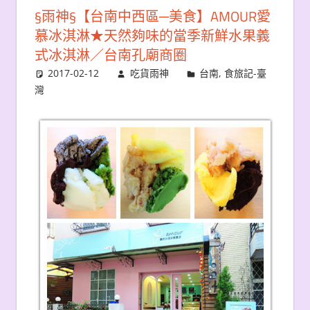
§雨神§【台南中西區─美食】AMOUR愛
慕冰淇淋★天然夠味的當季新鮮水果義
式冰淇淋／台南孔廟商圈
2017-02-12
吃貨雨神
台南
,
食旅記-臺
灣