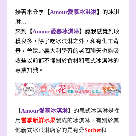
接著來分享
【
Amour
愛慕冰淇淋
】
的冰淇
淋…
來到
【
Amour
愛慕冰淇淋
】
讓我感覺到收
穫良多，除了吃冰淇淋之外，和有化工背
景，曾遠赴義大利學習的老闆聊天也能吸
收些以前都不懂關於食材和義式冰淇淋的
專業知識。
【
Amour
愛慕冰淇淋
】
的義式冰淇淋是採
用
當季新鮮水果
製成的冰淇淋，有別於其
他義式冰淇淋店家的是有分
Sorbet
和