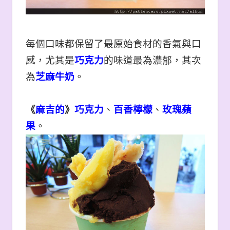
每個口味都保留了最原始食材的香氣與口
感，尤其是
巧克力
的味道最為濃郁，其次
為
芝麻牛奶
。
《
麻吉的
》
巧克力
、
百香檸檬
、
玫瑰蘋
果
。