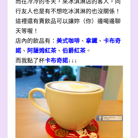
而在冷冷的冬天，來冰淇淋店的客人，同
行友人也是有不想吃冰淇淋的也沒關係！
這裡還有賣飲品可以讓妳（你）邊喝邊聊
天等喔！
店內的飲品有：
美式咖啡
、
拿鐵
、
卡布奇
諾
、
阿薩姆紅茶
、
伯爵紅茶
。
而我點了杯
卡布奇諾
↓↓↓