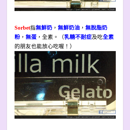
Sorbet
指
無鮮奶
，
無鮮奶油
，
無脫脂奶
粉
，
無蛋
，全素。（
乳糖不耐症
及吃
全素
的朋友也能放心吃喔！）