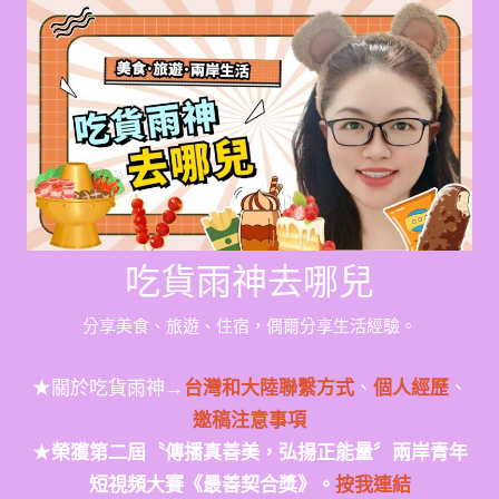
Skip
to
content
吃貨雨神去哪兒
分享美食、旅遊、住宿，偶爾分享生活經驗。
★關於吃貨雨神→
台灣和大陸聯繫方式
、
個人經歷
、
邀稿注意事項
★
榮獲第二屆〝傳播真善美，弘揚正能量〞兩岸青年
短視頻大賽《最善契合獎》。
按我連結