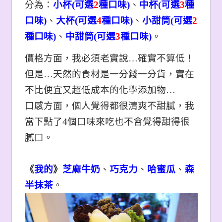
分為：
小杯(可選
2
種口味)
、
中杯(可選
3
種
口味)
、
大杯(可選
4
種口味)
、
小甜筒(可選
2
種口味)
、
中甜筒(可選
3
種口味)
。
價格方面，我必須老實說…確實不算低！
但是…天然的食材是一分錢一分貨，實在
不比便宜又超低成本的化學添加物…
口感方面，個人覺得都很清爽不甜膩，我
當下點了4個口味來吃也不會覺得甜得很
膩口。
《
我的
》
芝麻牛奶
、
巧克力
、
哈蜜瓜
、
森
半抹茶
。