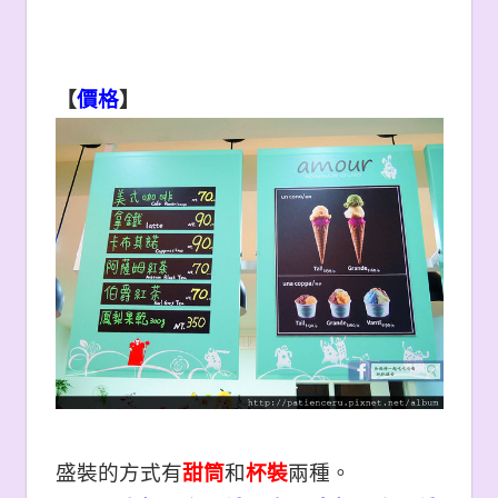
【
價格
】
盛裝的方式有
甜筒
和
杯裝
兩種。