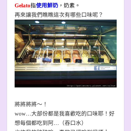
Gelato
指
使用鮮奶
，奶素。
再來讓我們瞧瞧這次有哪些口味呢？
將將將將～！
wow…
大部份都是我喜歡吃的口味耶！好
想每個都吃到阿…（吞口水）