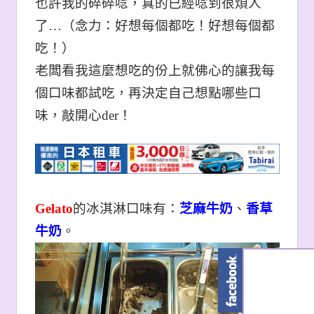
也許我的碎碎唸，真的已經唸到很煩人
了…（念力：好想每個都吃！好想每個都
吃！）
老闆看我這麼想吃的份上就佛心的讓我每
個口味都試吃，再決定自己想點哪些口
味，敲開心der！
Gelato
的冰淇淋口味有：
芝麻牛奶
、
香草
牛奶
。