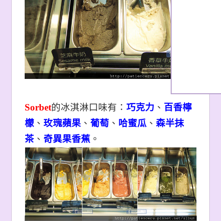
Sorbet
的冰淇淋口味有：
巧克力
、
百香檸
檬
、
玫瑰蘋果
、
葡萄
、
哈蜜瓜
、
森半抹
茶
、
奇異果香蕉
。