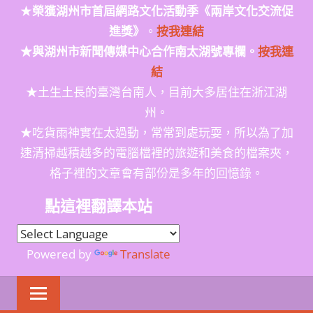
★
榮獲
湖州市首屆網路文化活動季
《兩岸文化交流促
進獎》
。
按我連結
★與湖州市新聞傳媒中心合作南太湖號專欄。
按我連
結
★土生土長的臺灣台南人，目前大多居住在浙江湖
州。
★吃貨雨神實在太過動，常常到處玩耍，所以為了加
速清掃越積越多的電腦檔裡的旅遊和美食的檔案夾，
格子裡的文章會有部份是多年的回憶錄。
點這裡翻譯本站
Powered by
Translate