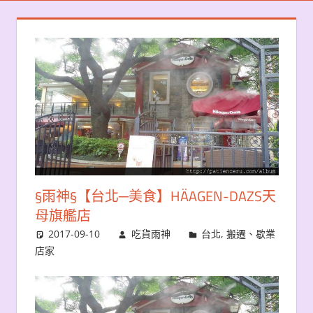
§雨神§【台北─美食】HÄAGEN-DAZS天
母旗艦店
2017-09-10
吃貨雨神
台北
,
搬遷、歇業
店家