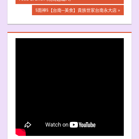
章
Next
§雨神§【台南─美食】貴族世家台南永大店
導
Post:
覽