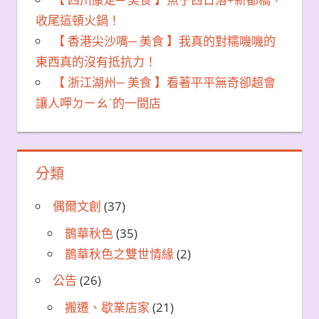
收尾這頓火鍋！
【 香港尖沙嘴─ 美食 】我真的對糯嘰嘰的
東西真的沒有抵抗力！
【 浙江湖州─ 美食 】看著平平無奇卻超會
讓人呷ㄉㄧㄠˊ的一間店
分類
偶爾文創
(37)
鵲華秋色
(35)
鵲華秋色之雙世情緣
(2)
公告
(26)
搬遷、歇業店家
(21)