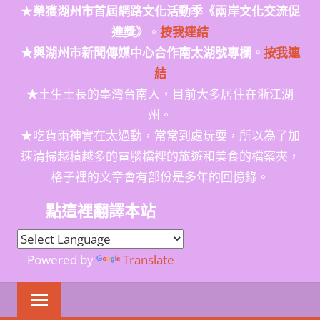
★
榮獲
湖州市首屆網路文化活動季
《兩岸文化交流促
進獎》
。
按我連結
★與湖州市新聞傳媒中心合作南太湖號專欄。
按我連
結
★土生土長的臺灣台南人，目前大多居住在浙江湖
州。
★吃貨雨神實在太過動，常常到處玩耍，所以為了加
速清掃越積越多的電腦檔裡的旅遊和美食的檔案夾，
格子裡的文章會有部份是多年的回憶錄。
點這裡翻譯本站
Powered by
Translate