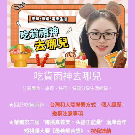
Skip
to
content
吃貨雨神去哪兒
分享美食、旅遊、住宿，偶爾分享生活經驗。
★關於吃貨雨神→
台灣和大陸聯繫方式
、
個人經歷
、
邀稿注意事項
★
榮獲第二屆〝傳播真善美，弘揚正能量〞兩岸青年
短視頻大賽《最善契合獎》。
按我連結