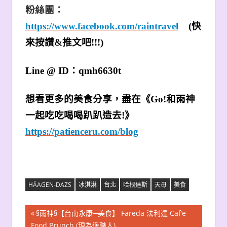
粉絲團：
https://www.facebook.com/raintravel
(
快
來按讚&推文吧!!!)
Line @ ID
：qmh6630t
想看更多的美食分享，盡在《Go!和雨神
一起吃吃喝喝趴趴造去!》
https://patienceru.com/blog
HÄAGEN-DAZS
冰淇淋
台北
哈根達斯
天母
美食
文
Previous
§雨神§【台南永康─美食】 Fareda 法利達 Caf’e
Post:
Food Brunch (現為逸職人)