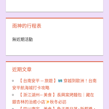
雨神的行程表
無近期活動
近期文章
【 台南安平 ─ 旅遊 】
穿越到歐洲！台南
安平航海城打卡攻略
【 浙江湖州─ 美食 】長興窯烤麵包｜藏在
銀杏林的治癒小店
秋冬必訪
【 四川康定─ 美食 】魚子西日落+新都橋，