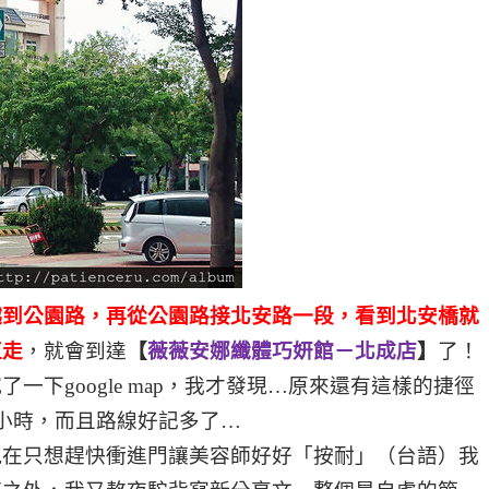
越到公園路，再從公園路接北安路一段，看到北安橋就
直走
，就會到達
【
薇薇安娜
纖體巧妍館－北成店
】
了！
下google map，我才發現…原來還有這樣的捷徑
小時，而且路線好記多了…
現在只想趕快衝進門讓美容師好好「按耐」（台語）我