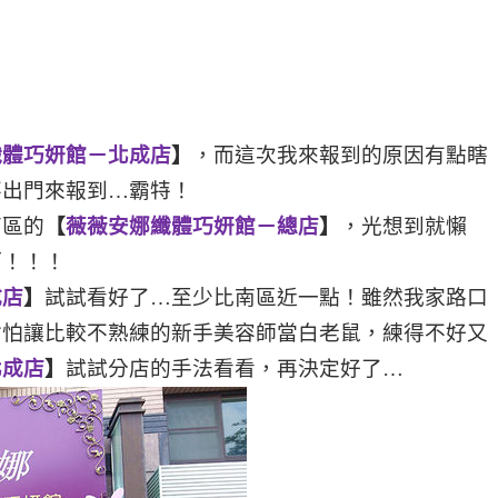
纖體巧妍館－北成店
】
，而這次我來報到的原因有點瞎
不出門來報到…霸特！
南區的
【
薇薇安娜
纖體巧妍館－總店
】
，光想到就懶
啊！！！
成店
】
試試看好了…至少比南區近一點！雖然我家路口
會怕讓比較不熟練的新手美容師當白老鼠，練得不好又
北成店
】
試試分店的手法看看，再決定好了…