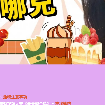
、
邀稿注意事項
年短視頻大賽《最善契合獎》。
按我連結