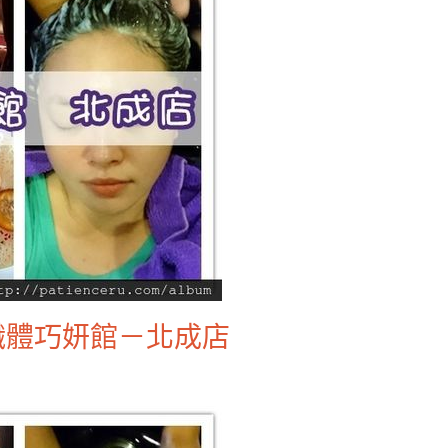
纖體巧妍館－北成店