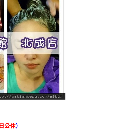
日公休
）