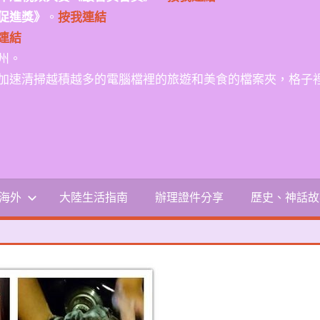
促進獎》
。
按我連結
連結
州。
加速清掃越積越多的電腦檔裡的旅遊和美食的檔案夾，格子
-海外
大陸生活指南
辦理證件分享
歷史、神話故