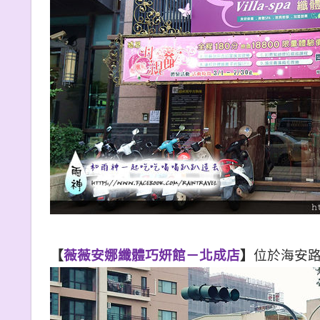
【
薇薇安娜
纖體巧妍館－北成店
】
位於海安