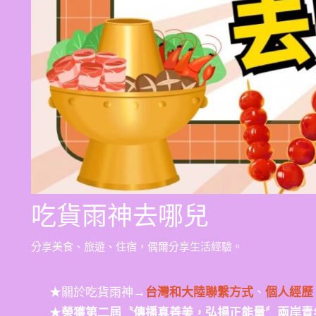
吃貨雨神去哪兒
分享美食、旅遊、住宿，偶爾分享生活經驗。
★關於吃貨雨神→
台灣和大陸聯繫方式
、
個人經歷
★
榮獲第二屆〝傳播真善美，弘揚正能量〞兩岸青