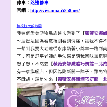
停車：
路邊停車
官網：
http://vivianna.i5858.net/
檢視較大的地圖
我這個愛美游牧民族這次游到了
【
薇薇安娜
〜居然是因為看電視劇看到背痛，讓我不得
一想到我要大老遠從永康騎著小綿羊一路到
了…可是舒平老師的手法還是讓我回味無窮
想了想，不然去
【
薇薇安娜
纖體巧妍館－北
有一家旗艦店，但因為剛新開一陣子，難免
不酥胡，還是先來
【
薇薇安娜
纖體巧妍館－