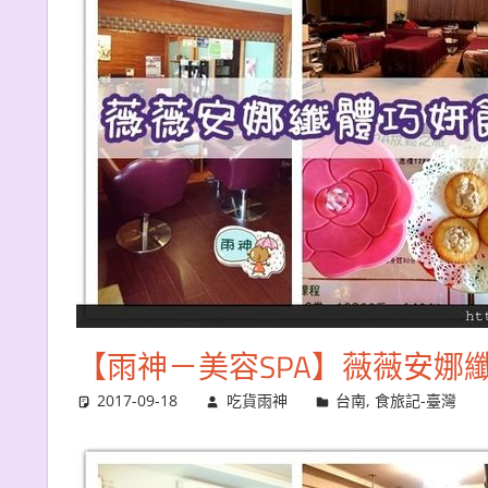
【雨神－美容SPA】薇薇安娜
2017-09-18
吃貨雨神
台南
,
食旅記-臺灣