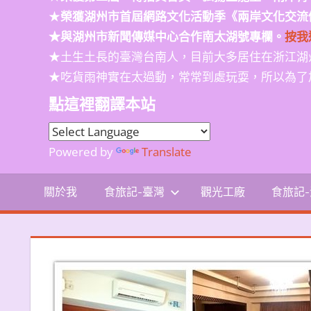
★
榮獲
湖州市首屆網路文化活動季
《兩岸文化交流
★與湖州市新聞傳媒中心合作南太湖號專欄。
按我
★土生土長的臺灣台南人，目前大多居住在浙江湖
★吃貨雨神實在太過動，常常到處玩耍，所以為了
點這裡翻譯本站
Powered by
Translate
關於我
食旅記-臺灣
觀光工廠
食旅記