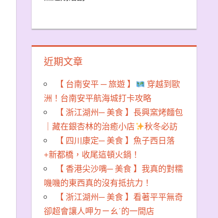
近期文章
【 台南安平 ─ 旅遊 】
穿越到歐
洲！台南安平航海城打卡攻略
【 浙江湖州─ 美食 】長興窯烤麵包
｜藏在銀杏林的治癒小店
秋冬必訪
【 四川康定─ 美食 】魚子西日落
+新都橋，收尾這頓火鍋！
【 香港尖沙嘴─ 美食 】我真的對糯
嘰嘰的東西真的沒有抵抗力！
【 浙江湖州─ 美食 】看著平平無奇
卻超會讓人呷ㄉㄧㄠˊ的一間店