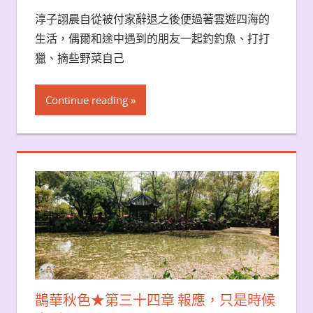
淳子詡晨自從被付家辭退之後便過著雲遊四海的
生活，偶爾和途中遇到的朋友一起釣釣魚、打打
獵、摘些野菜自己
Continue reading
鵲華秋色★第三十四章 報應，只是時候