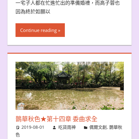
一宅子人都在忙進忙出的準備婚禮，而高子蓉也
因為終於如願以
Continue reading
鵲華秋色★第十四章 委曲求全
2019-08-01
吃貨雨神
偶爾文創
,
鵲華秋
色