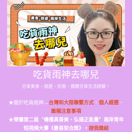
Skip
to
content
吃貨雨神去哪兒
分享美食、旅遊、住宿，偶爾分享生活經驗。
★關於吃貨雨神→
台灣和大陸聯繫方式
、
個人經歷
、
邀稿注意事項
★
榮獲第二屆〝傳播真善美，弘揚正能量〞兩岸青年
短視頻大賽《最善契合獎》。
按我連結