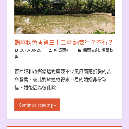
鵲華秋色★第三十二章 納妾行？不行？
2019-08-26
吃貨雨神
偶爾文創
,
鵲華秋
色
管仲姬和趙衛鍇這對歷經不少風風雨雨折騰的苦
命鴛鴦，彼此對於這樁得來不易的婚姻非常珍
惜，婚後因為彼此除
Continue reading