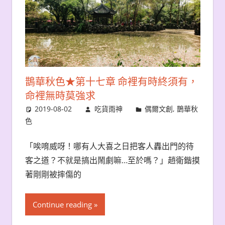
鵲華秋色★第十七章 命裡有時終須有，
命裡無時莫強求
2019-08-02
吃貨雨神
偶爾文創
,
鵲華秋
色
「唉唷威呀！哪有人大喜之日把客人轟出門的待
客之道？不就是搞出鬧劇嘛…至於嗎？」趙衛鍇摸
著剛剛被摔傷的
Continue reading