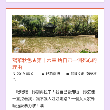
鵲華秋色★第十六章 給自己一個死心的
理由
2019-08-01
吃貨雨神
偶爾文創
,
鵲華秋
色
「喂喂喂！妳別再拉了！我自己會走啦！妳這樣
一直拉著我，讓不讓人好好走路？一個女人家幹
嘛這麼暴力啦！噢