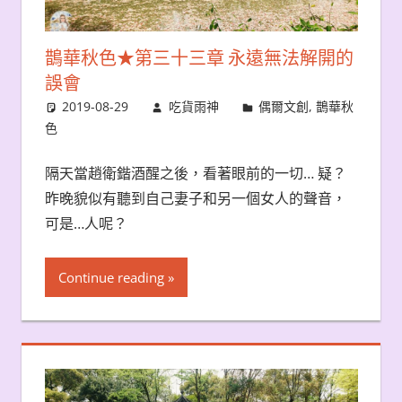
鵲華秋色★第三十三章 永遠無法解開的
誤會
2019-08-29
吃貨雨神
偶爾文創
,
鵲華秋
色
隔天當趙衛鍇酒醒之後，看著眼前的一切… 疑？
昨晚貌似有聽到自己妻子和另一個女人的聲音，
可是…人呢？
Continue reading