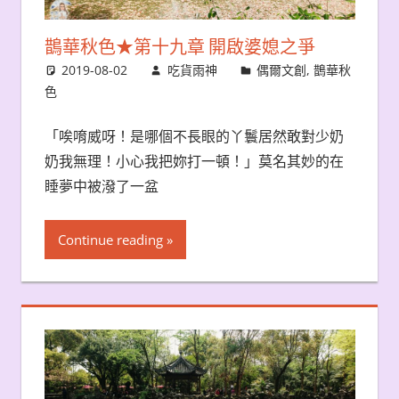
鵲華秋色★第十九章 開啟婆媳之爭
2019-08-02
吃貨雨神
偶爾文創
,
鵲華秋
色
「唉唷威呀！是哪個不長眼的丫鬟居然敢對少奶
奶我無理！小心我把妳打一頓！」莫名其妙的在
睡夢中被潑了一盆
Continue reading