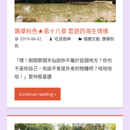
鵲華秋色★第十八章 雲遊四海生情愫
2019-08-02
吃貨雨神
偶爾文創
,
鵲華秋
色
「喂！剛剛那個半仙說你不屬於這個地方？你也
不是你自己，你該不會是外來的物種吧？哈哈哈
哈！」管仲姬豪邁
Continue reading