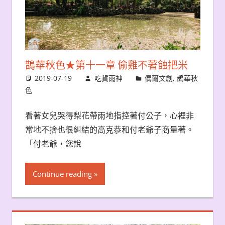
鵲華秋色★第十一章 偷雞不著蝕把米
2019-07-19
吃貨雨神
偶爾文創
,
鵲華秋
色
看著女兒哭得梨花帶雨地指控著付公子，心裡非
常地不捨也很糾結的高克恭和付老爺子商量著。
「付老爺，您說
Continue reading