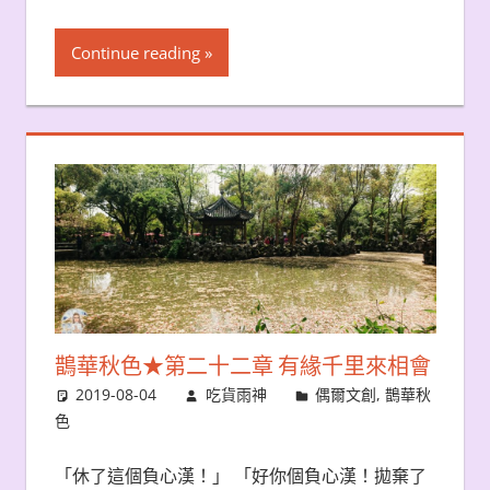
Continue reading
鵲華秋色★第二十二章 有緣千里來相會
2019-08-04
吃貨雨神
偶爾文創
,
鵲華秋
色
「休了這個負心漢！」 「好你個負心漢！拋棄了