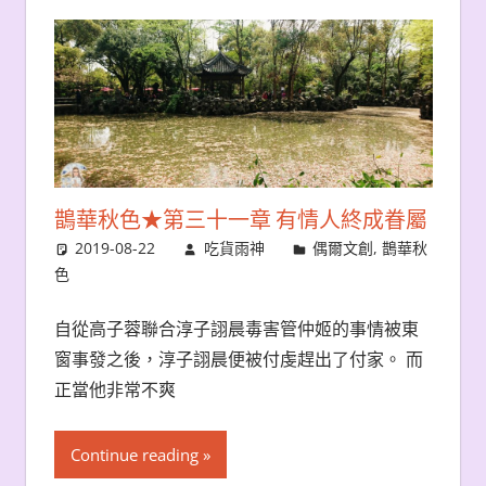
鵲華秋色★第三十一章 有情人終成眷屬
2019-08-22
吃貨雨神
偶爾文創
,
鵲華秋
色
自從高子蓉聯合淳子詡晨毒害管仲姬的事情被東
窗事發之後，淳子詡晨便被付虔趕出了付家。 而
正當他非常不爽
Continue reading