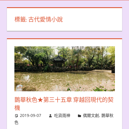
標籤:
古代愛情小說
鵲華秋色★第三十五章 穿越回現代的契
機
2019-09-07
吃貨雨神
偶爾文創
,
鵲華秋
色