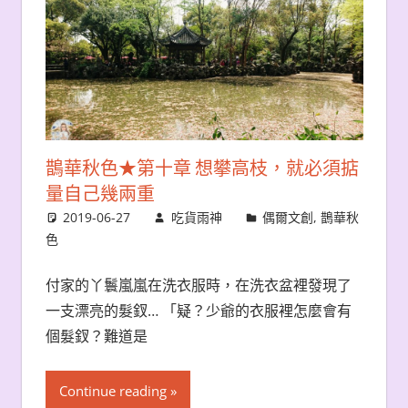
鵲華秋色★第十章 想攀高枝，就必須掂
量自己幾兩重
2019-06-27
吃貨雨神
偶爾文創
,
鵲華秋
色
付家的丫鬟嵐嵐在洗衣服時，在洗衣盆裡發現了
一支漂亮的髮釵… 「疑？少爺的衣服裡怎麼會有
個髮釵？難道是
Continue reading