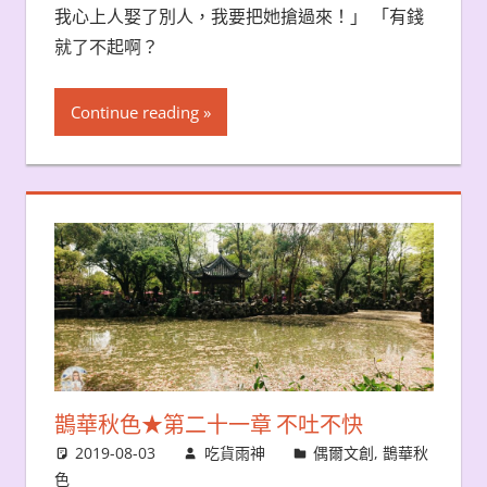
我心上人娶了別人，我要把她搶過來！」 「有錢
就了不起啊？
Continue reading
鵲華秋色★第二十一章 不吐不快
2019-08-03
吃貨雨神
偶爾文創
,
鵲華秋
色