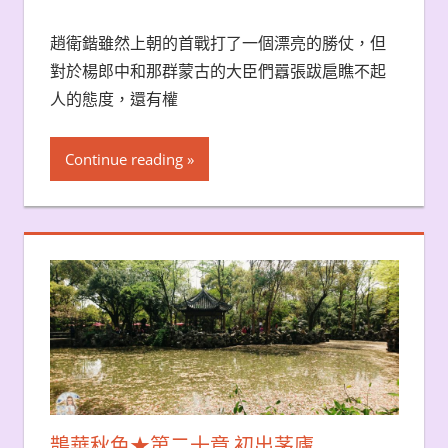
趙衛鍇雖然上朝的首戰打了一個漂亮的勝仗，但
對於楊郎中和那群蒙古的大臣們囂張跋扈瞧不起
人的態度，還有權
Continue reading
鵲華秋色★第二十章 初出茅廬