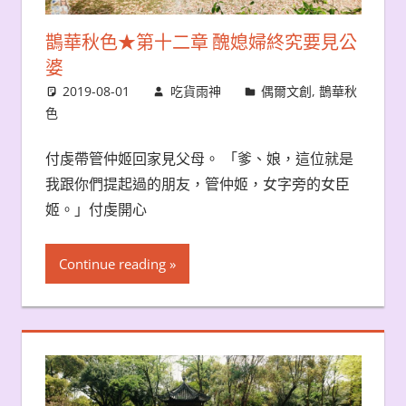
鵲華秋色★第十二章 醜媳婦終究要見公
婆
2019-08-01
吃貨雨神
偶爾文創
,
鵲華秋
色
付虔帶管仲姬回家見父母。 「爹、娘，這位就是
我跟你們提起過的朋友，管仲姬，女字旁的女臣
姬。」付虔開心
Continue reading