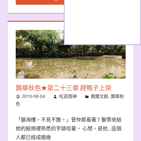
鵲華秋色★第二十三章 趕鴨子上架
2019-08-04
吃貨雨神
偶爾文創
,
鵲華秋
色
「韻海樓，不見不散。」管仲姬看著丫鬟帶來給
她的紙條裡熟悉的字跡唸著。 心想，是他…這個
人都已經成婚幾