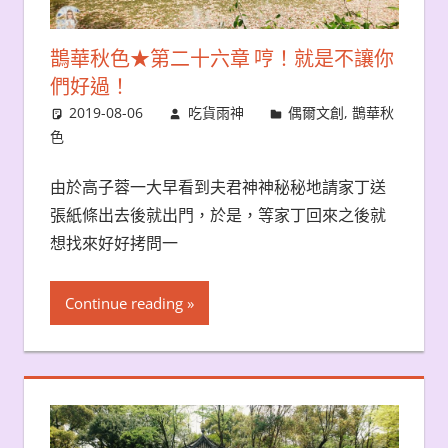
鵲華秋色★第二十六章 哼！就是不讓你
們好過！
2019-08-06
吃貨雨神
偶爾文創
,
鵲華秋
色
由於高子蓉一大早看到夫君神神秘秘地請家丁送
張紙條出去後就出門，於是，等家丁回來之後就
想找來好好拷問一
Continue reading