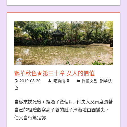
鵲華秋色★第三十章 女人的價值
2019-08-20
吃貨雨神
偶爾文創
,
鵲華秋
色
自從來娣死後，經過了幾個月…付夫人又再度憑著
自己的經驗觀察高子蓉的肚子漸漸地由圓變尖，
便又自行篤定認