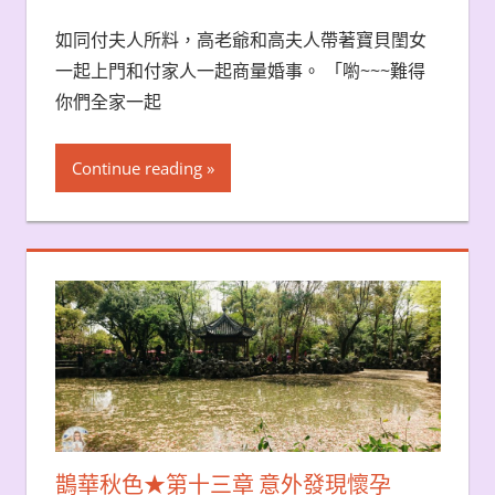
如同付夫人所料，高老爺和高夫人帶著寶貝閨女
一起上門和付家人一起商量婚事。 「喲~~~難得
你們全家一起
Continue reading
鵲華秋色★第十三章 意外發現懷孕