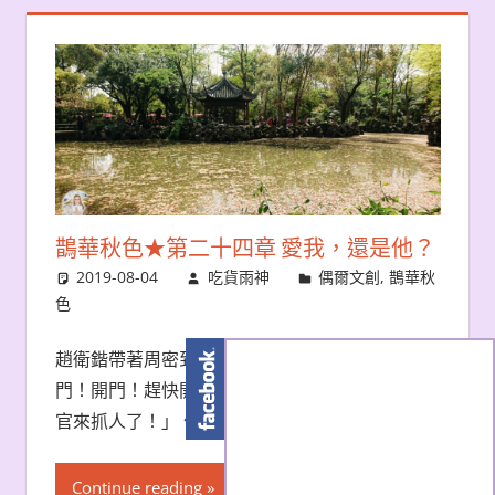
鵲華秋色★第二十四章 愛我，還是他？
2019-08-04
吃貨雨神
偶爾文創
,
鵲華秋
色
趙衛鍇帶著周密到付家，拍著大門大喊：「開
門！開門！趕快開門！你們再不開門，我就要報
官來抓人了！」 付
Continue reading