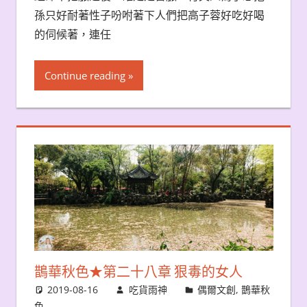
孫只好耐著性子吩咐著下人們把高子蓉好吃好喝
的伺候著，連任
Continue reading
鵲華秋色★第二十八章 狠毒的女人
2019-08-16
吃貨雨神
偶爾文創
,
鵲華秋
色