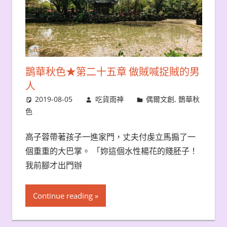
鵲華秋色★第二十五章 做賊喊捉賊的男
人
2019-08-05
吃貨雨神
偶爾文創
,
鵲華秋
色
高子蓉帶著孩子一進家門，丈夫付虔立馬搧了一
個重重的大巴掌。 「妳這個水性楊花的賤胚子！
我前腳才出門辦
Continue reading