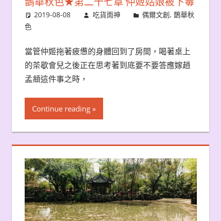
鵲華秋色★第二十七章 仲姬姑娘被下毒
2019-08-08
吃貨雨神
偶爾文創
,
鵲華秋
色
當管仲姬拖著疲憊的身體回到了房間，喝著桌上
的茶歇會兒之後正在思考著到底要不要答應嫁趙
孟頫這件事之時，
Continue reading