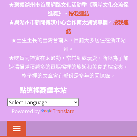
★
榮獲
湖州市首屆網路文化活動季
《兩岸文化交流促
進獎》
。
按我連結
★與湖州市新聞傳媒中心合作南太湖號專欄。
按我連
結
★土生土長的臺灣台南人，目前大多居住在浙江湖
州。
★吃貨雨神實在太過動，常常到處玩耍，所以為了加
速清掃越積越多的電腦檔裡的旅遊和美食的檔案夾，
格子裡的文章會有部份是多年的回憶錄。
點這裡翻譯本站
Powered by
Translate