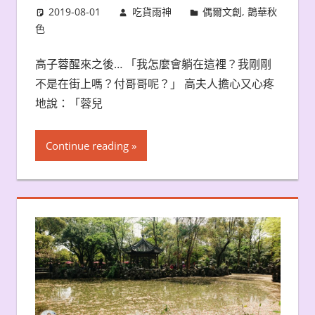
2019-08-01
吃貨雨神
偶爾文創
,
鵲華秋
色
高子蓉醒來之後… 「我怎麼會躺在這裡？我剛剛
不是在街上嗎？付哥哥呢？」 高夫人擔心又心疼
地說：「蓉兒
Continue reading