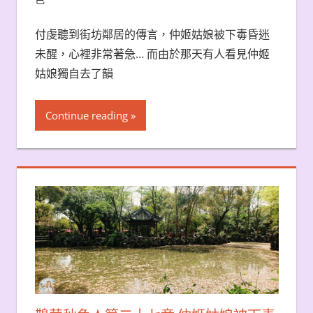
付虔聽到街坊鄰居的傳言，仲姬姑娘被下毒昏迷
未醒，心裡非常著急… 而由於那天有人看見仲姬
姑娘獨自去了韻
Continue reading