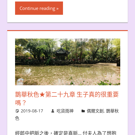
Continue reading
鵲華秋色★第二十九章 生子真的很重要
嗎？
2019-08-17
吃貨雨神
偶爾文創
,
鵲華秋
色
經郎中把脈之後，確定是喜脈… 付夫人為了想抱