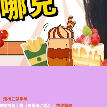
、
邀稿注意事項
年短視頻大賽《最善契合獎》。
按我連結