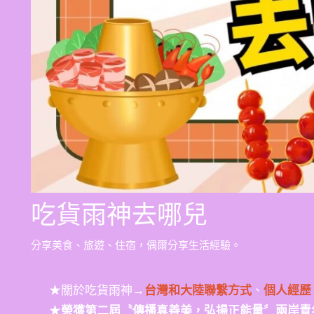
吃貨雨神去哪兒
分享美食、旅遊、住宿，偶爾分享生活經驗。
★關於吃貨雨神→
台灣和大陸聯繫方式
、
個人經歷
★
榮獲第二屆〝傳播真善美，弘揚正能量〞兩岸青