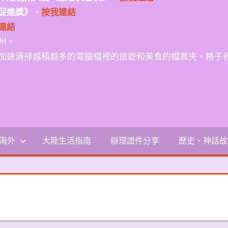
促進獎》
。
按我連結
連結
州。
加速清掃越積越多的電腦檔裡的旅遊和美食的檔案夾，格子
-海外
大陸生活指南
辦理證件分享
歷史、神話故