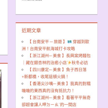
近期文章
【 台南安平 ─ 旅遊 】
穿越到歐
洲！台南安平航海城打卡攻略
【 浙江湖州─ 美食 】長興窯烤麵包
｜藏在銀杏林的治癒小店
秋冬必訪
【 四川康定─ 美食 】魚子西日落
+新都橋，收尾這頓火鍋！
【 香港尖沙嘴─ 美食 】我真的對糯
嘰嘰的東西真的沒有抵抗力！
【 浙江湖州─ 美食 】看著平平無奇
卻超會讓人呷ㄉㄧㄠˊ的一間店