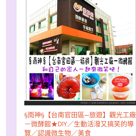
§雨神§【台南官田區─旅遊】觀光工廠
－微酵館★DIY／生動活潑又搞笑的導
覽／認識微生物／美食