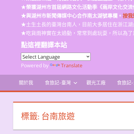
★
榮獲
湖州市首屆網路文化活動季
《兩岸文化交流
★與湖州市新聞傳媒中心合作南太湖號專欄。
按我
★土生土長的臺灣台南人，目前大多居住在浙江湖
★吃貨雨神實在太過動，常常到處玩耍，所以為了
點這裡翻譯本站
Powered by
Translate
關於我
食旅記-臺灣
觀光工廠
食旅記
標籤:
台南旅遊