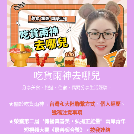
Skip
to
content
吃貨雨神去哪兒
分享美食、旅遊、住宿，偶爾分享生活經驗。
★關於吃貨雨神→
台灣和大陸聯繫方式
、
個人經歷
、
邀稿注意事項
★
榮獲第二屆〝傳播真善美，弘揚正能量〞兩岸青年
短視頻大賽《最善契合獎》。
按我連結