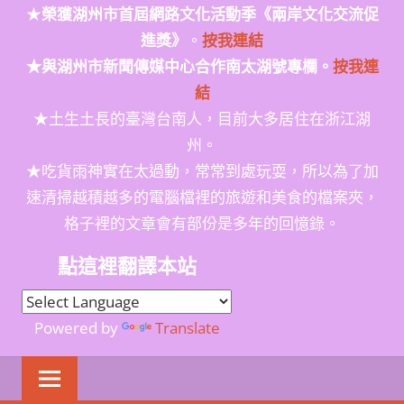
★
榮獲
湖州市首屆網路文化活動季
《兩岸文化交流促
進獎》
。
按我連結
★與湖州市新聞傳媒中心合作南太湖號專欄。
按我連
結
★土生土長的臺灣台南人，目前大多居住在浙江湖
州。
★吃貨雨神實在太過動，常常到處玩耍，所以為了加
速清掃越積越多的電腦檔裡的旅遊和美食的檔案夾，
格子裡的文章會有部份是多年的回憶錄。
點這裡翻譯本站
Powered by
Translate