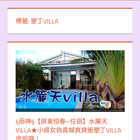
標籤:
墾丁VILLA
§雨神§【屏東恒春─住宿】水簾天
VILLA★小資女偽貴婦爽爽衝墾丁VILLA
度假囉！