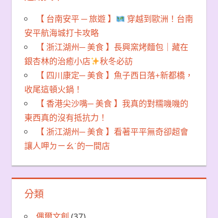
【 台南安平 ─ 旅遊 】
穿越到歐洲！台南
安平航海城打卡攻略
【 浙江湖州─ 美食 】長興窯烤麵包｜藏在
銀杏林的治癒小店
秋冬必訪
【 四川康定─ 美食 】魚子西日落+新都橋，
收尾這頓火鍋！
【 香港尖沙嘴─ 美食 】我真的對糯嘰嘰的
東西真的沒有抵抗力！
【 浙江湖州─ 美食 】看著平平無奇卻超會
讓人呷ㄉㄧㄠˊ的一間店
分類
偶爾文創
(37)