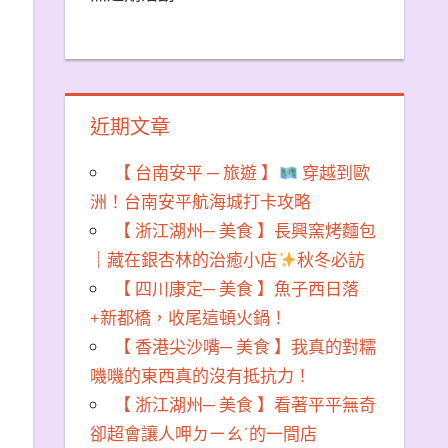
近期文章
【 台南安平 ─ 旅遊 】
穿越到歐
！
洲！台南安平航海城打卡攻略
【 浙江湖州─ 美食 】長興窯烤麵包
｜藏在銀杏林的治癒小店
秋冬必訪
【 四川康定─ 美食 】魚子西日落
+新都橋，收尾這頓火鍋！
【 香港尖沙嘴─ 美食 】我真的對糯
嘰嘰的東西真的沒有抵抗力！
【 浙江湖州─ 美食 】看著平平無奇
卻超會讓人呷ㄉㄧㄠˊ的一間店