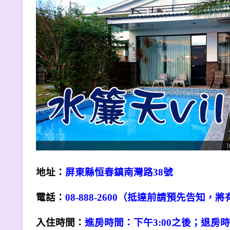
地址：
屏東縣恒春鎮南灣路38號
電話：
08-888-2600
（抵達前請預先告知，將
入住時間：
進房時間：下午3:00之後；退房時