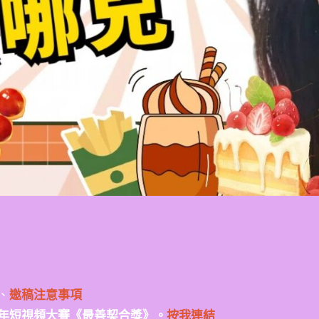
、
邀稿注意事項
年短視頻大賽《最善契合獎》。
按我連結