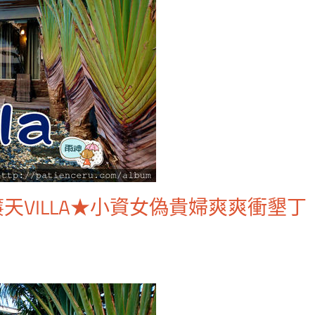
天VILLA★小資女偽貴婦爽爽衝墾丁