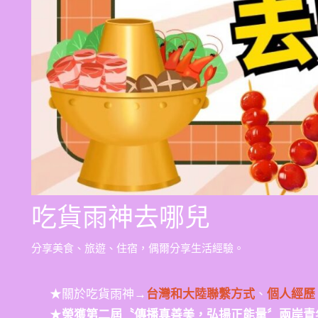
吃貨雨神去哪兒
分享美食、旅遊、住宿，偶爾分享生活經驗。
★關於吃貨雨神→
台灣和大陸聯繫方式
、
個人經歷
★
榮獲第二屆〝傳播真善美，弘揚正能量〞兩岸青