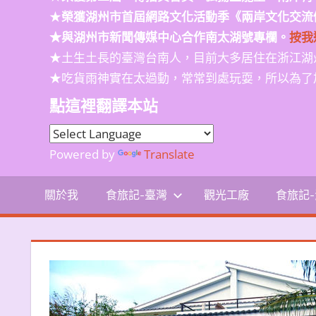
★
榮獲
湖州市首屆網路文化活動季
《兩岸文化交流
★與湖州市新聞傳媒中心合作南太湖號專欄。
按我
★土生土長的臺灣台南人，目前大多居住在浙江湖
★吃貨雨神實在太過動，常常到處玩耍，所以為了
點這裡翻譯本站
Powered by
Translate
關於我
食旅記-臺灣
觀光工廠
食旅記