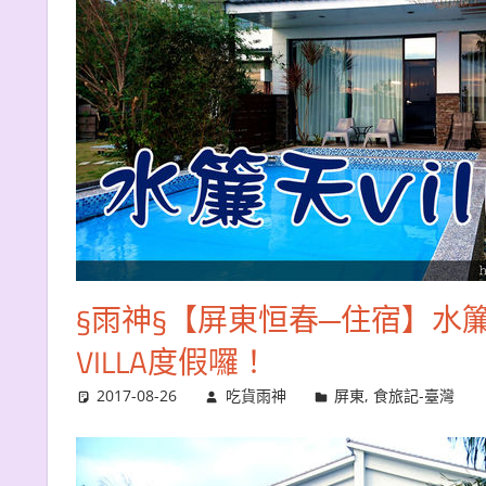
§雨神§【屏東恒春─住宿】水簾
VILLA度假囉！
2017-08-26
吃貨雨神
屏東
,
食旅記-臺灣