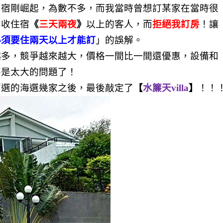
民宿剛崛起，為數不多，而我當時曾想訂某家在當時很
意收住宿
《
三天兩夜
》
以上的客人，而
拒絕我訂房
！讓
必須要住兩天以上才能訂
」的誤解。
越多，競爭越來越大，價格一間比一間還優惠，設備和
不是太大的問題了！
萬選的海選幾家之後，最後敲定了
【
水簾天villa
】
！！