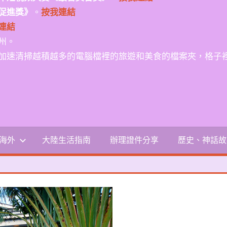
促進獎》
。
按我連結
連結
州。
加速清掃越積越多的電腦檔裡的旅遊和美食的檔案夾，格子
-海外
大陸生活指南
辦理證件分享
歷史、神話故