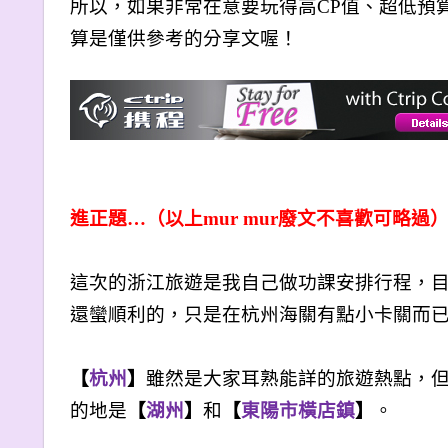
所以，如果非常在意要玩得高CP值、超低預
算是僅供參考的分享文喔！
進正題…（以上mur mur廢文不喜歡可略過
這次的浙江旅遊是我自己做功課安排行程，
還蠻順利的，只是在杭州海關有點小卡關而
【
杭州
】
雖然是大家耳熟能詳的旅遊熱點，
的地是
【
湖州
】
和
【
東陽市橫店鎮
】
。