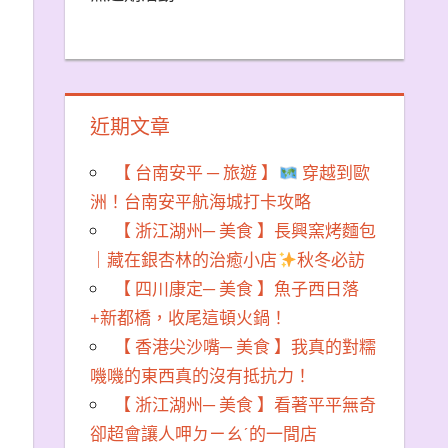
近期文章
【 台南安平 ─ 旅遊 】
穿越到歐
洲！台南安平航海城打卡攻略
【 浙江湖州─ 美食 】長興窯烤麵包
｜藏在銀杏林的治癒小店
秋冬必訪
【 四川康定─ 美食 】魚子西日落
+新都橋，收尾這頓火鍋！
【 香港尖沙嘴─ 美食 】我真的對糯
嘰嘰的東西真的沒有抵抗力！
【 浙江湖州─ 美食 】看著平平無奇
卻超會讓人呷ㄉㄧㄠˊ的一間店