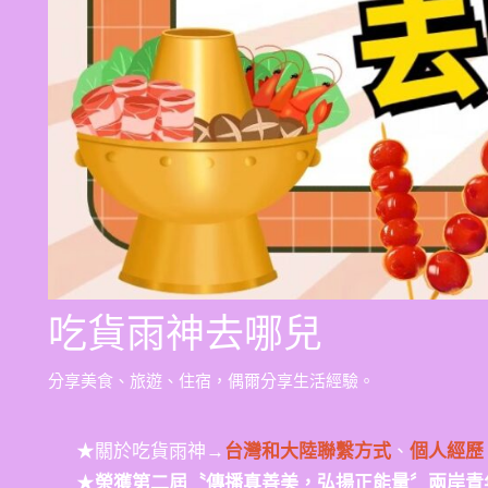
吃貨雨神去哪兒
分享美食、旅遊、住宿，偶爾分享生活經驗。
★關於吃貨雨神→
台灣和大陸聯繫方式
、
個人經歷
★
榮獲第二屆〝傳播真善美，弘揚正能量〞兩岸青