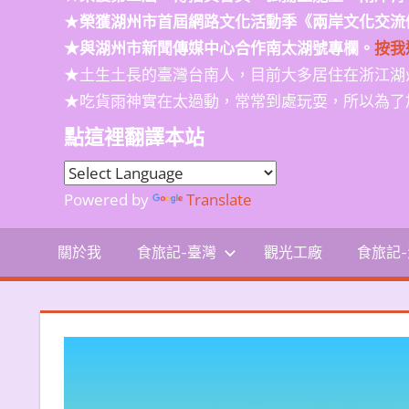
★
榮獲
湖州市首屆網路文化活動季
《兩岸文化交流
★與湖州市新聞傳媒中心合作南太湖號專欄。
按我
★土生土長的臺灣台南人，目前大多居住在浙江湖
★吃貨雨神實在太過動，常常到處玩耍，所以為了
點這裡翻譯本站
Powered by
Translate
關於我
食旅記-臺灣
觀光工廠
食旅記