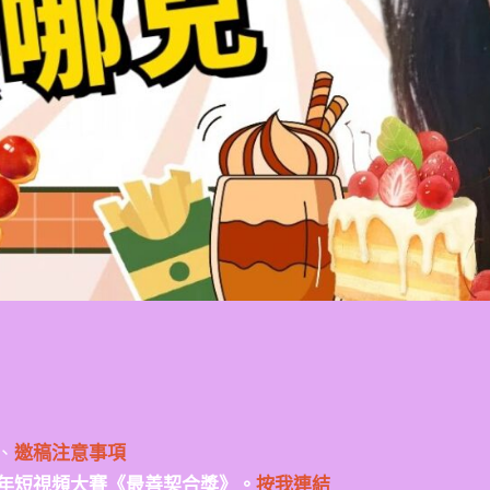
、
邀稿注意事項
年短視頻大賽《最善契合獎》。
按我連結