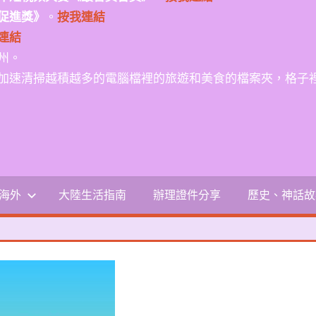
促進獎》
。
按我連結
連結
州。
加速清掃越積越多的電腦檔裡的旅遊和美食的檔案夾，格子
-海外
大陸生活指南
辦理證件分享
歷史、神話故